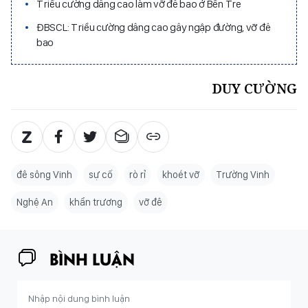
Triều cường dâng cao làm vỡ đê bao ở Bến Tre
ĐBSCL: Triều cường dâng cao gây ngập đường, vỡ đê
bao
DUY CƯỜNG
đê sông Vinh
sự cố
rò rỉ
khoét vỡ
Trường Vinh
Nghệ An
khẩn trương
vỡ đê
BÌNH LUẬN