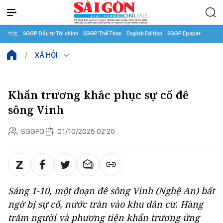
中文
SGGP Đầu tư Tài chính
SGGP Thể Thao
English Edition
SGGP Epaper
XÃ HỘI
Khẩn trương khắc phục sự cố đê
sông Vinh
SGGPO
01/10/2025 02:20
Sáng 1-10, một đoạn đê sông Vinh (Nghệ An) bất
ngờ bị sự cố, nước tràn vào khu dân cư. Hàng
trăm người và phương tiện khẩn trương ứng