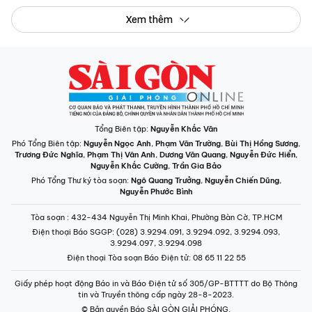
Xem thêm
Tổng Biên tập:
Nguyễn Khắc Văn
Phó Tổng Biên tập:
Nguyễn Ngọc Anh
,
Phạm Văn Trường
,
Bùi Thị Hồng Sương
,
Trương Đức Nghĩa
,
Phạm Thị Vân Anh
,
Dương Văn Quang
,
Nguyễn Đức Hiển
,
Nguyễn Khắc Cường
,
Trần Gia Bảo
Phó Tổng Thư ký tòa soạn:
Ngô Quang Trưởng
,
Nguyễn Chiến Dũng
,
Nguyễn Phước Bình
Tòa soạn
: 432-434 Nguyễn Thị Minh Khai, Phường Bàn Cờ, TP.HCM
Điện thoại Báo SGGP
: (028) 3.9294.091, 3.9294.092, 3.9294.093,
3.9294.097, 3.9294.098
Điện thoại Tòa soạn Báo Điện tử
: 08 65 11 22 55
Giấy phép hoạt động Báo in và Báo Điện tử số 305/GP-BTTTT do Bộ Thông
tin và Truyền thông cấp ngày 28-8-2023.
© Bản quyền Báo SÀI GÒN GIẢI PHÓNG.