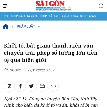
中文
SGGP Đầu tư Tài chính
SGGP Thể Thao
English Edition
SGGP Epaper
PHÁP LUẬT
Khởi tố, bắt giam thanh niên vận
chuyển trái phép số lượng lớn tiền
tệ qua biên giới
SGGPO
22/11/2022 07:07
Ngày 22-11, Công an huyện Bến Cầu, tỉnh Tây
Ninh cho biết, đã khởi tố vụ án, khởi tố bị can