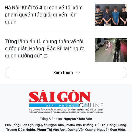
Hà Nội: Khởi tố 4 bị can về tội xâm
phạm quyền tác giả, quyền liên
quan
Từng lãnh án tù chung thân về tội
cướp giật, Hoàng 'Bác Sĩ' lại "ngựa
quen đường cũ"
Xem thêm
Tổng Biên tập:
Nguyễn Khắc Văn
Phó Tổng Biên tập:
Nguyễn Ngọc Anh
,
Phạm Văn Trường
,
Bùi Thị Hồng Sương
,
Trương Đức Nghĩa
,
Phạm Thị Vân Anh
,
Dương Văn Quang
,
Nguyễn Đức Hiển
,