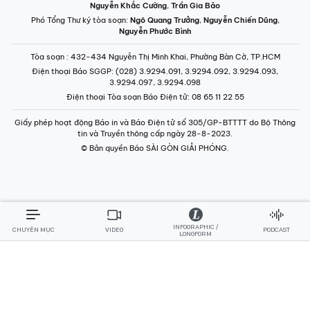
Nguyễn Khắc Cường
,
Trần Gia Bảo
Phó Tổng Thư ký tòa soạn:
Ngô Quang Trưởng
,
Nguyễn Chiến Dũng
,
Nguyễn Phước Bình
Tòa soạn
: 432-434 Nguyễn Thị Minh Khai, Phường Bàn Cờ, TP.HCM
Điện thoại Báo SGGP
: (028) 3.9294.091, 3.9294.092, 3.9294.093,
3.9294.097, 3.9294.098
Điện thoại Tòa soạn Báo Điện tử
: 08 65 11 22 55
Giấy phép hoạt động Báo in và Báo Điện tử số 305/GP-BTTTT do Bộ Thông
tin và Truyền thông cấp ngày 28-8-2023.
© Bản quyền Báo SÀI GÒN GIẢI PHÓNG.
INFOGRAPHIC /
CHUYÊN MỤC
VIDEO
PODCAST
LONGFORM