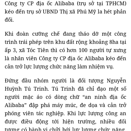
Công ty CP địa ốc Alibaba (trụ sở tại TPHCM)
kéo đến trụ sở UBND Thị xã Phú Mỹ la hét phản
đối.
Khi đoàn cưỡng chế đang tháo dỡ một công
trình trái phép trên khu đất rộng khoảng 8ha tại
ấp 3, xã Tóc Tiên thì có hơn 100 người tự xưng
là nhân viên Công ty CP địa ốc Alibaba kéo đến
cản trở lực lượng chức năng làm nhiệm vụ.
Đứng đầu nhóm người là đối tượng Nguyễn
Huỳnh Tú Trinh. Tú Trinh đã chỉ đạo một số
người mặc áo có dòng chữ “an ninh địa ốc
Alibaba” đập phá máy múc, đe dọa và cản trở
phóng viên tác nghiệp. Khi lực lượng công an
được điều động tới hiện trường, nhiều đối
tượng có hành vi chửi bới lực lượng chức năng.