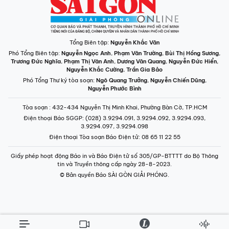
Tổng Biên tập:
Nguyễn Khắc Văn
Phó Tổng Biên tập:
Nguyễn Ngọc Anh
,
Phạm Văn Trường
,
Bùi Thị Hồng Sương
,
Trương Đức Nghĩa
,
Phạm Thị Vân Anh
,
Dương Văn Quang
,
Nguyễn Đức Hiển
,
Nguyễn Khắc Cường
,
Trần Gia Bảo
Phó Tổng Thư ký tòa soạn:
Ngô Quang Trưởng
,
Nguyễn Chiến Dũng
,
Nguyễn Phước Bình
Tòa soạn
: 432-434 Nguyễn Thị Minh Khai, Phường Bàn Cờ, TP.HCM
Điện thoại Báo SGGP
: (028) 3.9294.091, 3.9294.092, 3.9294.093,
3.9294.097, 3.9294.098
Điện thoại Tòa soạn Báo Điện tử
: 08 65 11 22 55
Giấy phép hoạt động Báo in và Báo Điện tử số 305/GP-BTTTT do Bộ Thông
tin và Truyền thông cấp ngày 28-8-2023.
© Bản quyền Báo SÀI GÒN GIẢI PHÓNG.