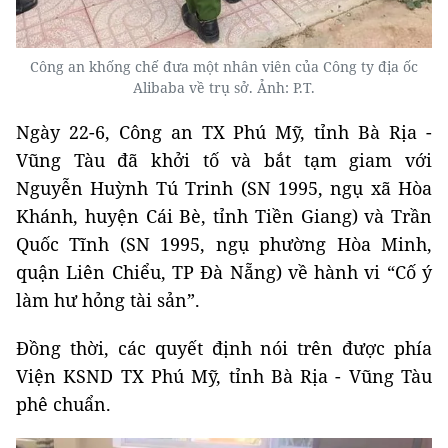
Công an khống chế đưa một nhân viên của Công ty địa ốc
Alibaba về trụ sở. Ảnh: P.T.
Ngày 22-6, Công an TX Phú Mỹ, tỉnh Bà Rịa -
Vũng Tàu đã khởi tố và bắt tạm giam với
Nguyễn Huỳnh Tú Trinh (SN 1995, ngụ xã Hòa
Khánh, huyện Cái Bè, tỉnh Tiền Giang) và Trần
Quốc Tĩnh (SN 1995, ngụ phường Hòa Minh,
quận Liên Chiểu, TP Đà Nẵng) về hành vi “Cố ý
làm hư hỏng tài sản”.
Đồng thời, các quyết định nói trên được phía
Viện KSND TX Phú Mỹ, tỉnh Bà Rịa - Vũng Tàu
phê chuẩn.