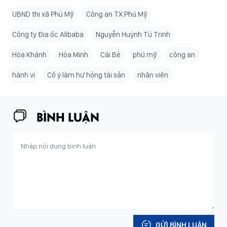
UBND thị xã Phú Mỹ
Công an TX.Phú Mỹ
Công ty Địa ốc Alibaba
Nguyễn Huỳnh Tú Trinh
Hòa Khánh
Hòa Minh
Cái Bè
phú mỹ
công an
hành vi
Cố ý làm hư hỏng tài sản
nhân viên
BÌNH LUẬN
GỬI BÌNH LUẬN