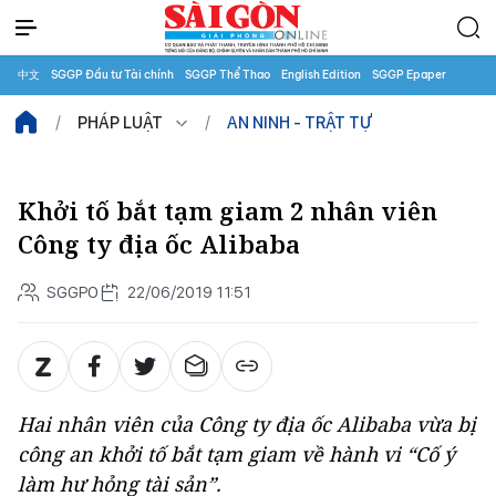
中文
SGGP Đầu tư Tài chính
SGGP Thể Thao
English Edition
SGGP Epaper
PHÁP LUẬT
AN NINH - TRẬT TỰ
Khởi tố bắt tạm giam 2 nhân viên
Công ty địa ốc Alibaba
SGGPO
22/06/2019 11:51
Hai nhân viên của Công ty địa ốc Alibaba vừa bị
công an khởi tố bắt tạm giam về hành vi “Cố ý
làm hư hỏng tài sản”.