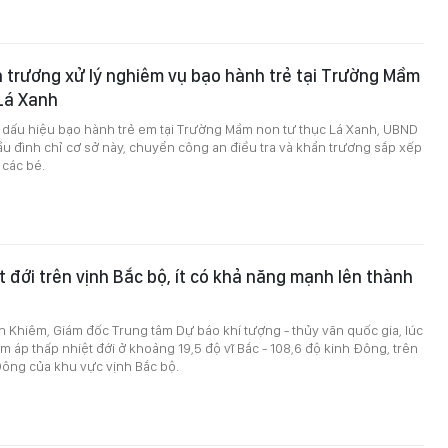
trương xử lý nghiêm vụ bạo hành trẻ tại Trường Mầm
Lá Xanh
ó dấu hiệu bạo hành trẻ em tại Trường Mầm non tư thục Lá Xanh, UBND
 đình chỉ cơ sở này, chuyển công an điều tra và khẩn trương sắp xếp
 các bé.
t đới trên vịnh Bắc bộ, ít có khả năng mạnh lên thành
 Khiêm, Giám đốc Trung tâm Dự báo khí tượng - thủy văn quốc gia, lúc
âm áp thấp nhiệt đới ở khoảng 19,5 độ vĩ Bắc - 108,6 độ kinh Đông, trên
Đông của khu vực vịnh Bắc bộ.