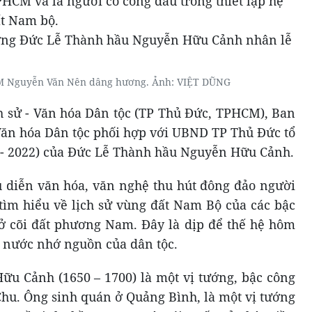
PHCM và là người có công đầu trong thiết lập hệ
ất Nam bộ.
M Nguyễn Văn Nên dâng hương. Ảnh: VIỆT DŨNG
ch sử - Văn hóa Dân tộc (TP Thủ Đức, TPHCM), Ban
 Văn hóa Dân tộc phối hợp với UBND TP Thủ Đức tổ
00 - 2022) của Đức Lễ Thành hầu Nguyễn Hữu Cảnh.
ểu diễn văn hóa, văn nghệ thu hút đông đảo người
tìm hiểu về lịch sử vùng đất Nam Bộ của các bậc
ở cõi đất phương Nam. Đây là dịp để thế hệ hôm
g nước nhớ nguồn của dân tộc.
u Cảnh (1650 – 1700) là một vị tướng, bậc công
hu. Ông sinh quán ở Quảng Bình, là một vị tướng