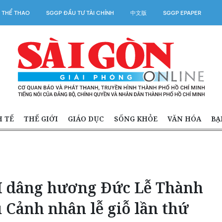
 THỂ THAO
SGGP ĐẦU TƯ TÀI CHÍNH
中文版
SGGP EPAPER
H TẾ
THẾ GIỚI
GIÁO DỤC
SỐNG KHỎE
VĂN HÓA
BẠ
 dâng hương Đức Lễ Thành
Cảnh nhân lễ giỗ lần thứ