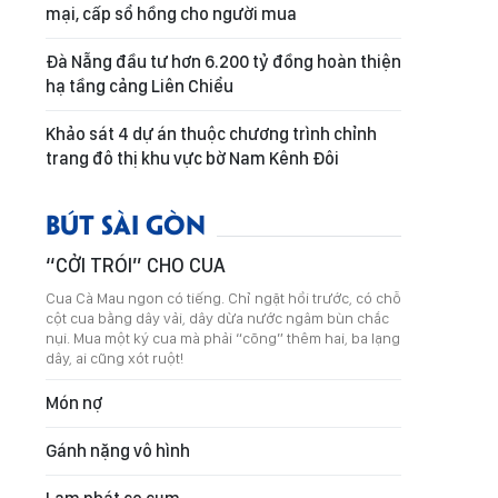
mại, cấp sổ hồng cho người mua
Đà Nẵng đầu tư hơn 6.200 tỷ đồng hoàn thiện
hạ tầng cảng Liên Chiểu
Khảo sát 4 dự án thuộc chương trình chỉnh
trang đô thị khu vực bờ Nam Kênh Đôi
BÚT SÀI GÒN
“CỞI TRÓI” CHO CUA
Cua Cà Mau ngon có tiếng. Chỉ ngặt hồi trước, có chỗ
cột cua bằng dây vải, dây dừa nước ngâm bùn chắc
nụi. Mua một ký cua mà phải “cõng” thêm hai, ba lạng
dây, ai cũng xót ruột!
Món nợ
Gánh nặng vô hình