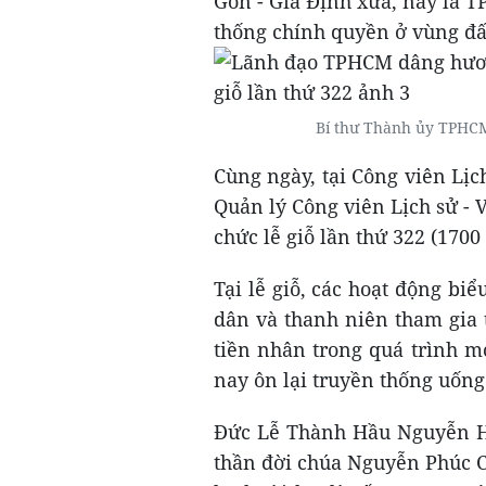
Gòn - Gia Định xưa, nay là T
thống chính quyền ở vùng đ
Bí thư Thành ủy TPHC
Cùng ngày, tại Công viên Lị
Quản lý Công viên Lịch sử -
chức lễ giỗ lần thứ 322 (17
Tại lễ giỗ, các hoạt động bi
dân và thanh niên tham gia 
tiền nhân trong quá trình m
nay ôn lại truyền thống uốn
Đức Lễ Thành Hầu Nguyễn Hữ
thần đời chúa Nguyễn Phúc C