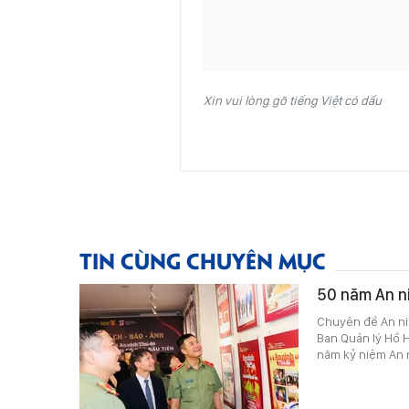
Xin vui lòng gõ tiếng Việt có dấu
TIN CÙNG CHUYÊN MỤC
50 năm An n
Chuyên đề An nin
Ban Quản lý Hồ H
năm kỷ niệm An n