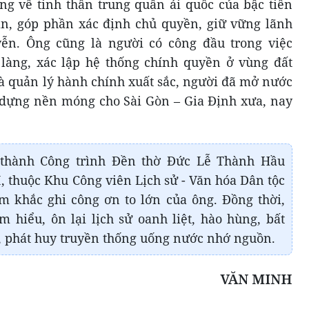
áng về tinh thần trung quân ái quốc của bậc tiền
ân, góp phần xác định chủ quyền, giữ vững lãnh
ễn. Ông cũng là người có công đầu trong việc
làng, xác lập hệ thống chính quyền ở vùng đất
à quản lý hành chính xuất sắc, người đã mở nước
 dựng nền móng cho Sài Gòn – Gia Định xưa, nay
hành Công trình Đền thờ Đức Lễ Thành Hầu
, thuộc Khu Công viên Lịch sử - Văn hóa Dân tộc
 khắc ghi công ơn to lớn của ông. Đồng thời,
m hiểu, ôn lại lịch sử oanh liệt, hào hùng, bất
, phát huy truyền thống uống nước nhớ nguồn.
VĂN MINH