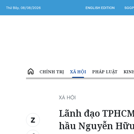
Thứ Bảy, 08/08/2026
ENGLISH EDITION
SGGP
CHÍNH TRỊ
XÃ HỘI
PHÁP LUẬT
KIN
XÃ HỘI
Lãnh đạo TPHCM
hầu Nguyễn Hữu 