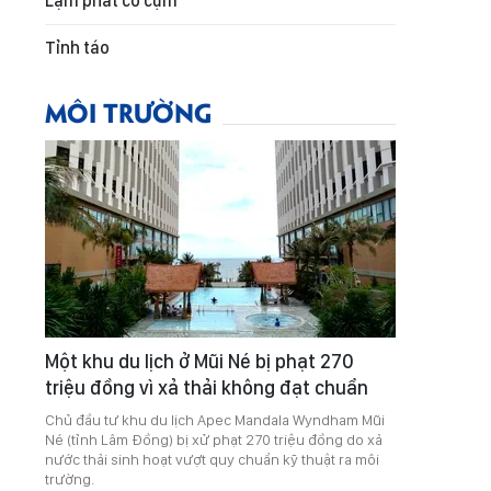
Lạm phát co cụm
Tỉnh táo
MÔI TRƯỜNG
Một khu du lịch ở Mũi Né bị phạt 270
triệu đồng vì xả thải không đạt chuẩn
Chủ đầu tư khu du lịch Apec Mandala Wyndham Mũi
Né (tỉnh Lâm Đồng) bị xử phạt 270 triệu đồng do xả
nước thải sinh hoạt vượt quy chuẩn kỹ thuật ra môi
trường.