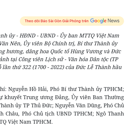
Theo dõi Báo Sài Gòn Giải Phóng trên
hành ủy - HĐND - UBND - Ủy ban MTTQ Việt Nam
n Nên, Ủy viên Bộ Chính trị, Bí thư Thành ủy
g hương, dâng hoa Quốc tổ Hùng Vương và Đức
h tại Công viên Lịch sử - Văn hóa Dân tộc (TP
 lần thứ 322 (1700 - 2022) của Đức Lễ Thành hầu
chí: Nguyễn Hồ Hải, Phó Bí thư Thành ủy TPHCM;
ự khuyết Trung ương Đảng, Ủy viên Ban Thường
Thành ủy TP Thủ Đức; Nguyễn Văn Dũng, Phó Chủ
h Châu, Phó Chủ tịch UBND TPHCM; Ngô Thanh
TTQ Việt Nam TPHCM.