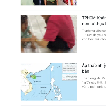
TPHCM: Khẩn 
non tư thục 
Trước vụ việc c
TPHCM đã yêu cầu
chỗ học mới cho
Áp thấp nhiệ
bão
Theo ông Mai Văn
1 giờ ngày 8-8, t
vùng biển phía 