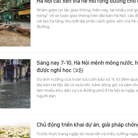
Hà Nội cắt xén vỉa hè mở rộng đường cho 
Nhằm giảm ùn tắc giao thông, hiện nay, tại nhiều nút g
nóng” về an toàn giao thông trên địa bàn Hà Nội, các 
cải tạo hạ tầng, thu bớt dải phân cách giữa; xén vỉa h
đường…
Sáng nay 7-10, Hà Nội mênh mông nước, họ
được nghỉ học
Do ảnh hưởng của hoàn lưu cơn bão số 11, từ đêm qua t
địa bàn Hà Nội đã có mưa lớn, kèm dông gió và sấm chớ
làm nhiều khu dân cư và đường phố ở Hà Nội bị ngập s
người dân.
Chủ động triển khai dự án, giải pháp chố
Trước thực trạng ngập do mưa lớn và triều cường ngà