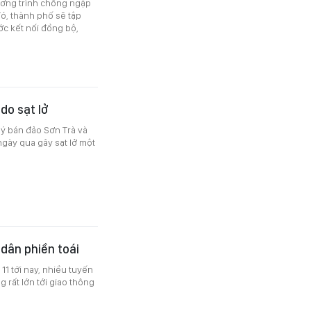
ương trình chống ngập
ó, thành phố sẽ tập
ớc kết nối đồng bộ,
do sạt lở
lý bán đảo Sơn Trà và
ngày qua gây sạt lở một
 dân phiền toái
1 tới nay, nhiều tuyến
 rất lớn tới giao thông