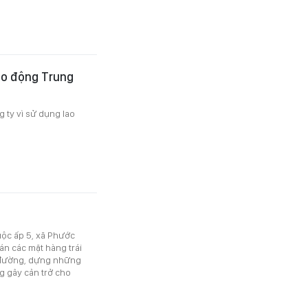
lao động Trung
g ty vì sử dụng lao
uộc ấp 5, xã Phước
n các mặt hàng trái
ng đường, dựng những
g gây cản trở cho