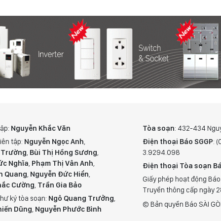
tập:
Nguyễn Khắc Văn
Tòa soạn
: 432-434 Ngu
iên tập:
Nguyễn Ngọc Anh
,
Điện thoại Báo SGGP
: 
 Trường
,
Bùi Thị Hồng Sương
,
3.9294.098
ức Nghĩa
,
Phạm Thị Vân Anh
,
Điện thoại Tòa soạn Bá
n Quang
,
Nguyễn Đức Hiển
,
Giấy phép hoạt động Báo
hắc Cường
,
Trần Gia Bảo
Truyền thông cấp ngày 
hư ký tòa soạn:
Ngô Quang Trưởng
,
© Bản quyền Báo SÀI GÒ
hiến Dũng
,
Nguyễn Phước Bình