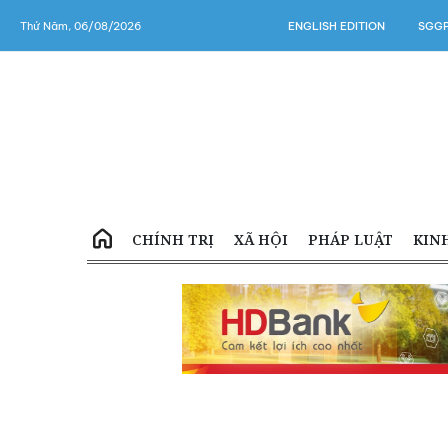
Thứ Năm, 06/08/2026
ENGLISH EDITION
SGGP
CHÍNH TRỊ
XÃ HỘI
PHÁP LUẬT
KIN