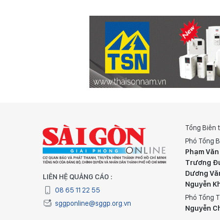
Tổng Biên 
Phó Tổng B
Phạm Văn
Trương Đ
Dương Vă
LIÊN HỆ QUẢNG CÁO :
Nguyễn K
08 65 11 22 55
Phó Tổng T
sggponline@sggp.org.vn
Nguyễn C