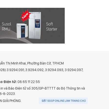
yễn Thị Minh Khai, Phường Bàn Cờ, TP.HCM
(028) 3.9294.091, 3.9294.092, 3.9294.093, 3.9294.097,
o Điện tử:
08 65 11 22 55
 in và Báo Điện tử số 305/GP-BTTTT do Bộ Thông tin và
28-8-2023.
N GIẢI PHÓNG.
ĐẶT SGGP ONLINE LÀM TRANG CHỦ