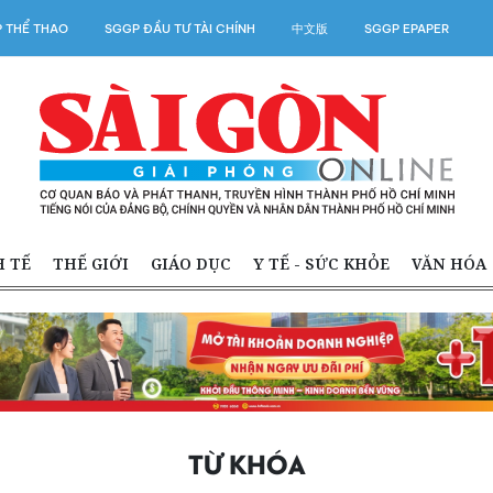
 THỂ THAO
SGGP ĐẦU TƯ TÀI CHÍNH
中文版
SGGP EPAPER
H TẾ
THẾ GIỚI
GIÁO DỤC
Y TẾ - SỨC KHỎE
VĂN HÓA
TỪ KHÓA