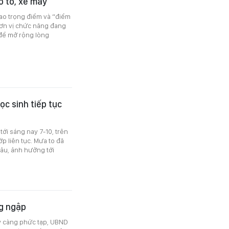
ô tô, xe máy
iao trọng điểm và “điểm
đơn vị chức năng đang
è để mở rộng lòng
c sinh tiếp tục
ới sáng nay 7-10, trên
p liên tục. Mưa to đã
âu, ảnh hưởng tới
ng ngập
y càng phức tạp, UBND