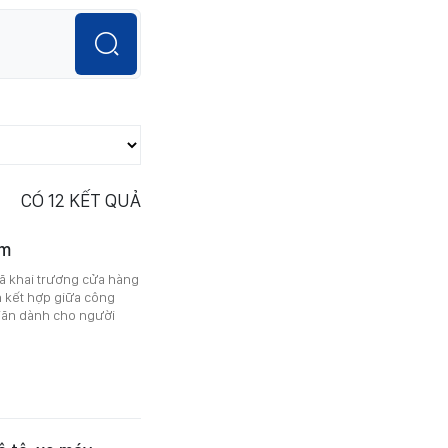
CÓ
12
KẾT QUẢ
am
ã khai trương cửa hàng
n kết hợp giữa công
giãn dành cho người