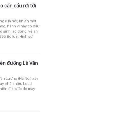
o cần cẩu rơi tời
ng (Hà nội) khiến một
ằng, hành vi này có dấu
ệ sinh lao động, về an
295 Bộ luật Hình sự
trên đường Lê Văn
Văn Lương (Hà Nội) xảy
máy nhãn hiệu Lead
 niên đi trước đó may