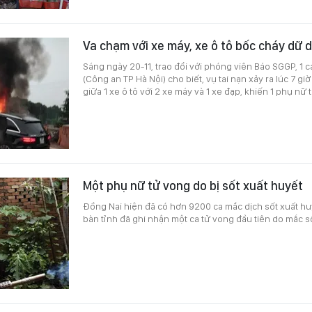
Va chạm với xe máy, xe ô tô bốc cháy dữ d
Sáng ngày 20-11, trao đổi với phóng viên Báo SGGP, 1 
(Công an TP Hà Nội) cho biết, vụ tai nạn xảy ra lúc 7 g
giữa 1 xe ô tô với 2 xe máy và 1 xe đạp, khiến 1 phụ nữ 
Một phụ nữ tử vong do bị sốt xuất huyết
Đồng Nai hiện đã có hơn 9200 ca mắc dịch sốt xuất huy
bàn tỉnh đã ghi nhận một ca tử vong đầu tiên do mắc số