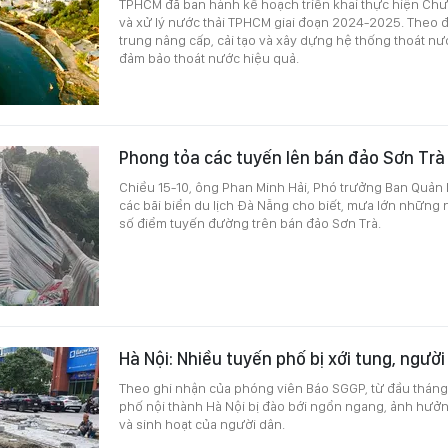
TPHCM đã ban hành kế hoạch triển khai thực hiện Ch
và xử lý nước thải TPHCM giai đoạn 2024-2025. Theo đ
trung nâng cấp, cải tạo và xây dựng hệ thống thoát nư
đảm bảo thoát nước hiệu quả.
Phong tỏa các tuyến lên bán đảo Sơn Trà 
Chiều 15-10, ông Phan Minh Hải, Phó trưởng Ban Quản 
các bãi biển du lịch Đà Nẵng cho biết, mưa lớn những 
số điểm tuyến đường trên bán đảo Sơn Trà.
Hà Nội: Nhiều tuyến phố bị xới tung, người
Theo ghi nhận của phóng viên Báo SGGP, từ đầu tháng 1
phố nội thành Hà Nội bị đào bới ngổn ngang, ảnh hưởng
và sinh hoạt của người dân.