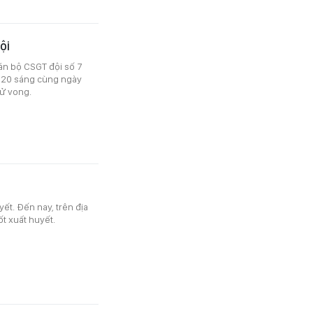
ội
cán bộ CSGT đội số 7
iờ 20 sáng cùng ngày
tử vong.
ết. Đến nay, trên địa
t xuất huyết.