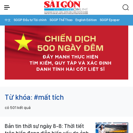
中文
SGGP Đầu tư Tài chính
SGGP Thể Thao
English Edition
SGGP Epaper
Từ khóa:
#mất tích
có
501
kết quả
Bản tin thời sự ngày 8-8: Thời tiết