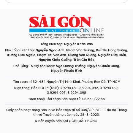
Tổng Biên tập:
Nguyễn Khắc Văn
Phó Tổng Biên tập:
Nguyễn Ngọc Anh
,
Phạm Văn Trường
,
Bùi Thị Hồng Sương
,
Trương Đức Nghĩa
,
Phạm Thị Vân Anh
,
Dương Văn Quang
,
Nguyễn Đức Hiển
,
Nguyễn Khắc Cường
,
Trần Gia Bảo
Phó Tổng Thư ký tòa soạn:
Ngô Quang Trưởng
,
Nguyễn Chiến Dũng
,
Nguyễn Phước Bình
Tòa soạn
: 432-434 Nguyễn Thị Minh Khai, Phường Bàn Cờ, TP.HCM
Điện thoại Báo SGGP
: (028) 3.9294.091, 3.9294.092, 3.9294.093,
3.9294.097, 3.9294.098
Điện thoại Tòa soạn Báo Điện tử
: 08 65 11 22 55
Giấy phép hoạt động Báo in và Báo Điện tử số 305/GP-BTTTT do Bộ Thông
tin và Truyền thông cấp ngày 28-8-2023.
© Bản quyền Báo SÀI GÒN GIẢI PHÓNG.