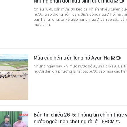
Những phận đời mưu sinh dưới mưa
Chiều 16-6, cơn mưa lớn kéo dài khiến nhiều tuyến 
nước, giao thông hỗn loạn. Giữa dòng người hối hả t
bán hàng rong, tài xế giao hàng, người bán vé số… vẫ
mưu sinh.
Mùa cào hến trên lòng hồ Ayun Hạ
Những ngày này, khi mực nước hồ Ayun Hạ (xã Al Bá, tỉ
người dân địa phương lại tất bật bước vào mùa cào hến
Bản tin chiều 26-5: Thông tin chính thức 
nước ngoài bắn chết người ở TPHCM