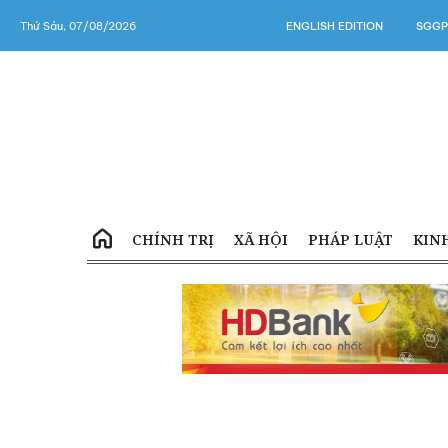
Thứ Sáu, 07/08/2026
ENGLISH EDITION
SGGP
CHÍNH TRỊ
XÃ HỘI
PHÁP LUẬT
KIN