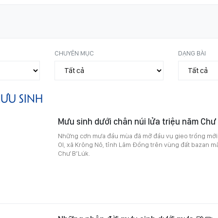
CHUYÊN MỤC
DẠNG BÀI
ƯU SINH
Mưu sinh dưới chân núi lửa triệu năm Chư 
Những cơn mưa đầu mùa đã mở đầu vụ gieo trồng mới
Ol, xã Krông Nô, tỉnh Lâm Đồng trên vùng đất bazan m
Chư B’Lúk.