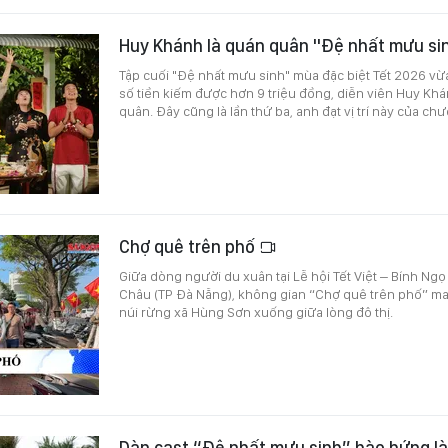
Huy Khánh là quán quân "Đệ nhất mưu si
Tập cuối "Đệ nhất mưu sinh" mùa đặc biệt Tết 2026 vừa 
số tiền kiếm được hơn 9 triệu đồng, diễn viên Huy Kh
quân. Đây cũng là lần thứ ba, anh đạt vị trí này của chư
Chợ quê trên phố
Giữa dòng người du xuân tại Lễ hội Tết Việt – Bính N
Châu (TP Đà Nẵng), không gian “Chợ quê trên phố” 
núi rừng xã Hùng Sơn xuống giữa lòng đô thị.
Dàn cast “Đệ nhất mưu sinh” hào hứng là