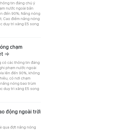
thông tin đáng chú ý
hạm nước ngoài bắn
lên đến 90%; Nắng nóng
ệt; Cao điểm nắng nóng
ục duy trì xăng E5 song
 nóng chạm
ệt
g có các thông tin đáng
nghi phạm nước ngoài
ola lên đến 90%, không
hiêu, có nơi chạm
 nắng nóng bao trùm
ục duy trì xăng E5 song
ao động ngoài trời
rải qua đợt nắng nóng