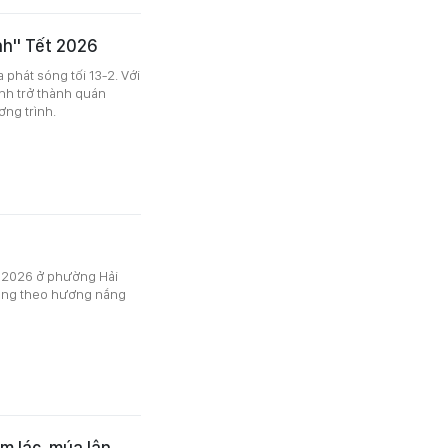
nh" Tết 2026
phát sóng tối 13-2. Với
ánh trở thành quán
ơng trình.
gọ 2026 ở phường Hải
mang theo hương nắng
m lác, múa lân