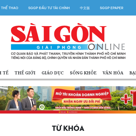
 THỂ THAO
SGGP ĐẦU TƯ TÀI CHÍNH
中文版
SGGP EPAPER
H TẾ
THẾ GIỚI
GIÁO DỤC
SỐNG KHỎE
VĂN HÓA
BẠ
TỪ KHÓA