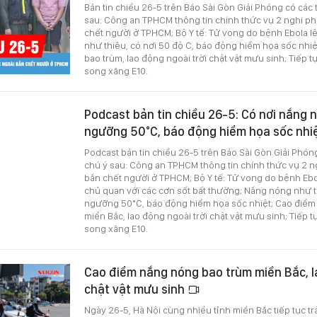
Bản tin chiều 26-5 trên Báo Sài Gòn Giải Phóng có các 
sau: Công an TPHCM thông tin chính thức vụ 2 nghi p
chết người ở TPHCM; Bộ Y tế: Tử vong do bệnh Ebola 
như thiêu, có nơi 50 độ C, báo động hiểm họa sốc nhi
bao trùm, lao động ngoài trời chật vật mưu sinh; Tiếp t
song xăng E10.
Podcast bản tin chiều 26-5: Có nơi nắng
ngưỡng 50°C, báo động hiểm họa sốc nhi
Podcast bản tin chiều 26-5 trên Báo Sài Gòn Giải Phón
chú ý sau: Công an TPHCM thông tin chính thức vụ 2 
bắn chết người ở TPHCM; Bộ Y tế: Tử vong do bệnh Eb
chủ quan với các cơn sốt bất thường; Nắng nóng như t
ngưỡng 50°C, báo động hiểm họa sốc nhiệt; Cao điểm
miền Bắc, lao động ngoài trời chật vật mưu sinh; Tiếp t
song xăng E10.
Cao điểm nắng nóng bao trùm miền Bắc, l
chật vật mưu sinh
Ngày 26-5, Hà Nội cùng nhiều tỉnh miền Bắc tiếp tục t