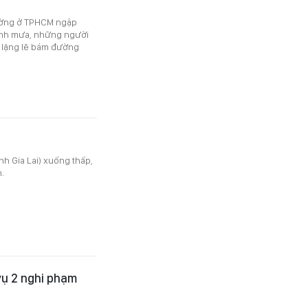
đường ở TPHCM ngập
ránh mưa, những người
n lặng lẽ bám đường
nh Gia Lai) xuống thấp,
.
vụ 2 nghi phạm