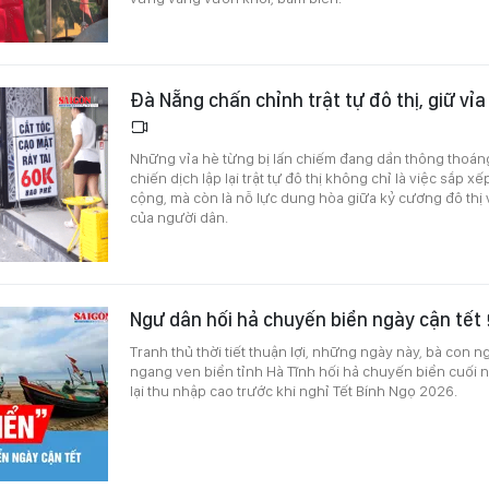
Đà Nẵng chấn chỉnh trật tự đô thị, giữ vỉ
Những vỉa hè từng bị lấn chiếm đang dần thông thoáng t
chiến dịch lập lại trật tự đô thị không chỉ là việc sắp x
cộng, mà còn là nỗ lực dung hòa giữa kỷ cương đô thị
của người dân.
Ngư dân hối hả chuyến biển ngày cận tết
Tranh thủ thời tiết thuận lợi, những ngày này, bà con 
ngang ven biển tỉnh Hà Tĩnh hối hả chuyến biển cuối
lại thu nhập cao trước khi nghỉ Tết Bính Ngọ 2026.