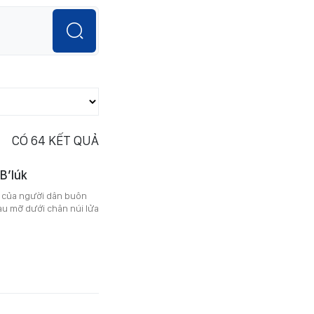
CÓ
64
KẾT QUẢ
B’lúk
 của người dân buôn
àu mỡ dưới chân núi lửa