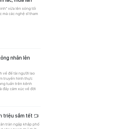
inh" vừa lên sóng tối
ệc mà các nghệ sĩ tham
công nhân lên
 về đề tài người lao
m truyền hình thực
hàng tuần trên kênh
và đầy cảm xúc về đời
ền triệu sắm tết
ân tràn ngập khắp phố