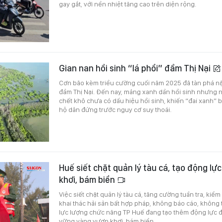
gay gắt, với nền nhiệt tăng cao trên diện rộng.
Gian nan hồi sinh “lá phổi” đầm Thị Nại
Cơn bão kèm triều cường cuối năm 2025 đã tàn phá nặ
đầm Thị Nại. Đến nay, mảng xanh dần hồi sinh nhưng n
chết khô chưa có dấu hiệu hồi sinh, khiến “đai xanh”
hộ dân đứng trước nguy cơ suy thoái.
Huế siết chặt quản lý tàu cá, tạo động l
khơi, bám biển
Việc siết chặt quản lý tàu cá, tăng cường tuần tra, kiể
khai thác hải sản bất hợp pháp, không báo cáo, không 
lực lượng chức năng TP Huế đang tạo thêm động lực 
vững vàng vươn khơi, bám biển.