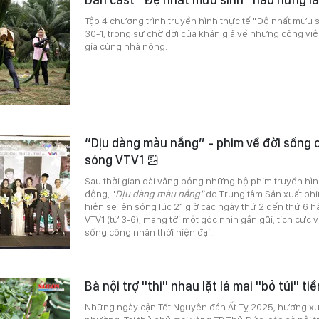
Tập 4 chương trình truyền hình thực tế "Đệ nhất mưu s
30-1, trong sự chờ đợi của khán giả về những công vi
gia cùng nhà nông.
“Dịu dàng màu nắng” - phim về đời sống 
sóng VTV1
Sau thời gian dài vắng bóng những bộ phim truyền hình
động, "
Dịu dàng màu nắng"
do Trung tâm Sản xuất phi
hiện sẽ lên sóng lúc 21 giờ các ngày thứ 2 đến thứ 6 
VTV1 (từ 3-6), mang tới một góc nhìn gần gũi, tích cực 
sống công nhân thời hiện đại.
Bà nội trợ "thi" nhau lặt lá mai "bỏ túi" ti
Những ngày cận Tết Nguyên đán Ất Tỵ 2025, hương xu