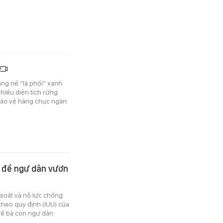
ng nề “lá phổi” xanh
hiều diện tích rừng
 bảo vệ hàng chục ngàn
ực để ngư dân vươn
m soát và nỗ lực chống
theo quy định (IUU) của
để bà con ngư dân