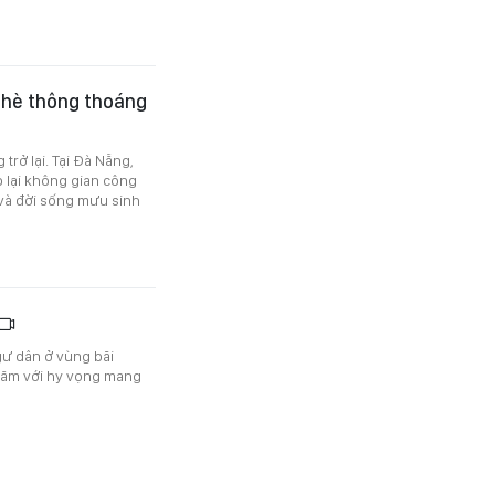
a hè thông thoáng
rở lại. Tại Đà Nẵng,
ếp lại không gian công
 và đời sống mưu sinh
ngư dân ở vùng bãi
 năm với hy vọng mang