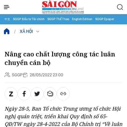
中文
SGGP Đầu tư Tài chính
SGGP Thể Thao
English Edition
SGGP Epaper
XÃ HỘI
Nâng cao chất lượng công tác luân
chuyển cán bộ
SGGP
28/05/2022 23:00
Ngày 28-5, Ban Tổ chức Trung ương tổ chức Hội
nghị quán triệt, triển khai Quy định số 65-
QĐ/TW ngày 28-4-2022 của Bộ Chính trị “Về luân