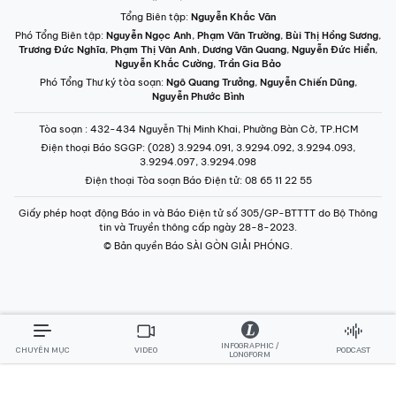
Tổng Biên tập:
Nguyễn Khắc Văn
Phó Tổng Biên tập:
Nguyễn Ngọc Anh
,
Phạm Văn Trường
,
Bùi Thị Hồng Sương
,
Trương Đức Nghĩa
,
Phạm Thị Vân Anh
,
Dương Văn Quang
,
Nguyễn Đức Hiển
,
Nguyễn Khắc Cường
,
Trần Gia Bảo
Phó Tổng Thư ký tòa soạn:
Ngô Quang Trưởng
,
Nguyễn Chiến Dũng
,
Nguyễn Phước Bình
Tòa soạn
: 432-434 Nguyễn Thị Minh Khai, Phường Bàn Cờ, TP.HCM
Điện thoại Báo SGGP
: (028) 3.9294.091, 3.9294.092, 3.9294.093,
3.9294.097, 3.9294.098
Điện thoại Tòa soạn Báo Điện tử
: 08 65 11 22 55
Giấy phép hoạt động Báo in và Báo Điện tử số 305/GP-BTTTT do Bộ Thông
tin và Truyền thông cấp ngày 28-8-2023.
© Bản quyền Báo SÀI GÒN GIẢI PHÓNG.
INFOGRAPHIC /
CHUYÊN MỤC
VIDEO
PODCAST
LONGFORM