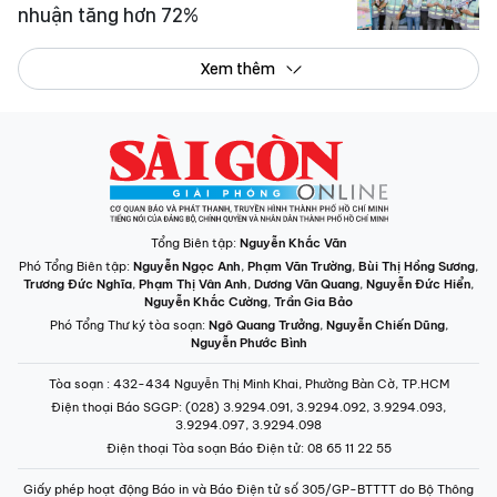
nhuận tăng hơn 72%
Xem thêm
Tổng Biên tập:
Nguyễn Khắc Văn
Phó Tổng Biên tập:
Nguyễn Ngọc Anh
,
Phạm Văn Trường
,
Bùi Thị Hồng Sương
,
Trương Đức Nghĩa
,
Phạm Thị Vân Anh
,
Dương Văn Quang
,
Nguyễn Đức Hiển
,
Nguyễn Khắc Cường
,
Trần Gia Bảo
Phó Tổng Thư ký tòa soạn:
Ngô Quang Trưởng
,
Nguyễn Chiến Dũng
,
Nguyễn Phước Bình
Tòa soạn
: 432-434 Nguyễn Thị Minh Khai, Phường Bàn Cờ, TP.HCM
Điện thoại Báo SGGP
: (028) 3.9294.091, 3.9294.092, 3.9294.093,
3.9294.097, 3.9294.098
Điện thoại Tòa soạn Báo Điện tử
: 08 65 11 22 55
Giấy phép hoạt động Báo in và Báo Điện tử số 305/GP-BTTTT do Bộ Thông