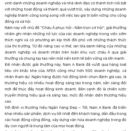
vinh danh những doanh nghiệp và nhà lãnh đạo có thành tích nổi bật
với những hoạt động và thành quả vượt trội, xây dựng những doanh
nghiệp thành công song song với việc tạo giá trị bền vững cho cộng
đồng và xã hội.
Năm nay với chủ đề “Châu Á phục hồi - Nắm trọn cơ hội”, giải thưởng
nhằm ghi nhận những nỗ lực của các doanh nghiệp trong việc sớm
thích nghi và có phương án kịp thời đối phó với những thách thức
của thị trường. Từ đó nâng cao vị thế, lan tỏa danh tiếng của những
doanh nghiệp và doanh nhân trên toàn khu vực châu Á qua giải
thưởng và chung tay tạo nên một nền kinh tế bền vững và lớn mạnh.
Để nhận được giải thưởng này, Nam A Bank đã vượt qua hàng loạt
tiêu chí khắc khe của APEA cũng như hơn 500 doanh nghiệp, cá
nhân tham dự. Ngân hàng được hội đồng bình chọn đánh giá cao, là
thương hiệu có nhiều hoạt động sáng tạo trong năm, sẵn sàng đổi
mới để thúc đẩy hoạt động kinh doanh. Bên cạnh đó là chiến lược
truyền thông hiệu quả và sáng tạo, mức độ nhận diện thương hiệu
cao.
Với định vị thương hiệu Ngân hàng Đẹp – Tốt, Nam A Bank đã triển
khai nhiều sản phẩm, dịch vụ tốt nhất đến khách hàng, dẫn đầu trong
các hoạt động cộng đồng, xây dựng văn hóa doanh nghiệp trong đó
lấy con người là trung tâm của mọi hoạt động.