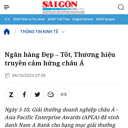
中文
SGGP Đầu tư Tài chính
SGGP Thể Thao
English Edition
SGGP Epaper
THÔNG TIN KINH TẾ
Ngân hàng Đẹp – Tốt, Thương hiệu
truyền cảm hứng châu Á
06/10/2023 07:39
Ngày 5-10, Giải thưởng doanh nghiệp châu Á -
Asia Pacific Enterprise Awards (APEA) đã vinh
danh Nam A Bank cho hạng mục giải thưởng