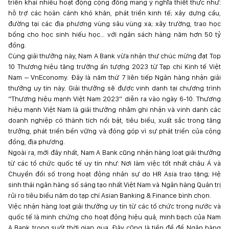
triển khai nhiều hoạt động cộng đồng mang ý nghĩa thiết thực như:
hỗ trợ các hoàn cảnh khó khăn, phát triển kinh tế; xây dựng cầu,
đường tại các địa phương vùng sâu vùng xa; xây trường, trao học
bổng cho học sinh hiếu học… với ngân sách hàng năm hơn 50 tỷ
đồng.
Cùng giải thưởng này, Nam A Bank vừa nhận thư chúc mừng đạt Top
10 Thương hiệu tăng trưởng ấn tượng 2023 từ Tạp chí Kinh tế Việt
Nam – VnEconomy. Đây là năm thứ 7 liên tiếp Ngân hàng nhận giải
thưởng uy tín này. Giải thưởng sẽ được vinh danh tại chương trình
“Thương hiệu mạnh Việt Nam 2023” diễn ra vào ngày 6-10. Thương
hiệu mạnh Việt Nam là giải thưởng nhằm ghi nhận và vinh danh các
doanh nghiệp có thành tích nổi bật, tiêu biểu, xuất sắc trong tăng
trưởng, phát triển bền vững và đóng góp vì sự phát triển của cộng
đồng, địa phương.
Ngoài ra, mới đây nhất, Nam A Bank cũng nhận hàng loạt giải thưởng
từ các tổ chức quốc tế uy tín như: Nơi làm việc tốt nhất châu Á và
Chuyển đổi số trong hoạt động nhân sự do HR Asia trao tặng; Hệ
sinh thái ngân hàng số sáng tạo nhất Việt Nam và Ngân hàng Quản trị
rủi ro tiêu biểu năm do tạp chí Asian Banking & Finance bình chọn.
Việc nhận hàng loạt giải thưởng uy tín từ các tổ chức trong nước và
quốc tế là minh chứng cho hoạt động hiệu quả, minh bạch của Nam
A Bank trong suốt thời gian qua. Đây cũng là tiền đề để Ngân hàng