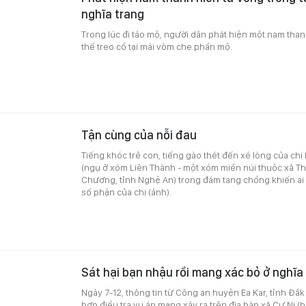
nghĩa trang
Trong lúc đi tảo mộ, người dân phát hiện một nam than
thế treo cổ tại mái vòm che phần mộ.
Tận cùng của nỗi đau
Tiếng khóc trẻ con, tiếng gào thét đến xé lòng của ch
(ngụ ở xóm Liên Thành - một xóm miền núi thuộc xã T
Chương, tỉnh Nghệ An) trong đám tang chồng khiến a
số phận của chị (ảnh).
Sát hại bạn nhậu rồi mang xác bỏ ở nghĩa
Ngày 7-12, thông tin từ Công an huyện Ea Kar, tỉnh Đắk
hợp điều tra vụ án mạng xảy ra trên địa bàn xã Cư Ni (h