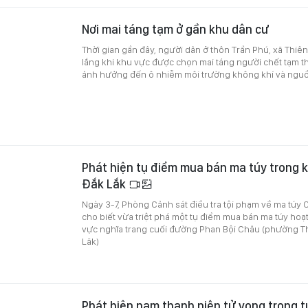
Nơi mai táng tạm ở gần khu dân cư
Thời gian gần đây, người dân ở thôn Trần Phú, xã Thiên
lắng khi khu vực được chọn mai táng người chết tạm t
ảnh hưởng đến ô nhiễm môi trường không khí và ngu
Phát hiện tụ điểm mua bán ma túy trong k
Đắk Lắk
Ngày 3-7, Phòng Cảnh sát điều tra tội phạm về ma túy 
cho biết vừa triệt phá một tụ điểm mua bán ma túy hoạt 
vực nghĩa trang cuối đường Phan Bội Châu (phường Th
Lăk)
Phát hiện nam thanh niên tử vong trong tư