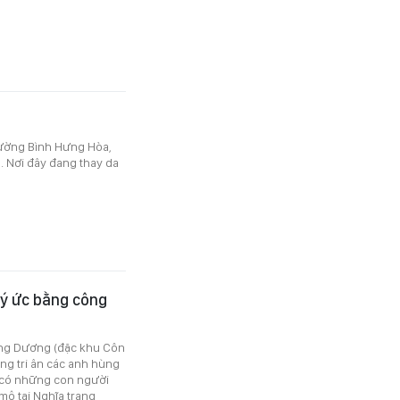
hường Bình Hưng Hòa,
. Nơi đây đang thay da
ký ức bằng công
àng Dương (đặc khu Côn
g tri ân các anh hùng
, có những con người
mộ tại Nghĩa trang