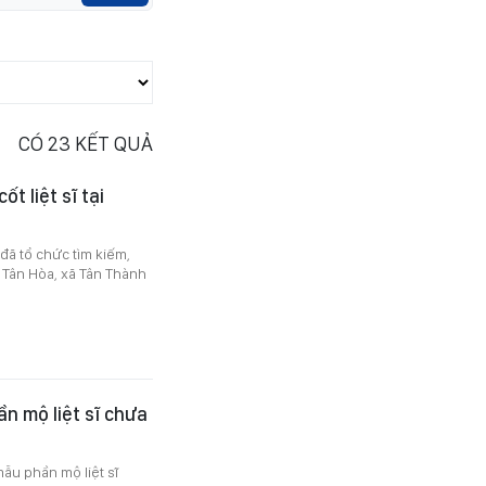
CÓ
23
KẾT QUẢ
ốt liệt sĩ tại
đã tổ chức tìm kiếm,
ấp Tân Hòa, xã Tân Thành
n mộ liệt sĩ chưa
ẫu phần mộ liệt sĩ