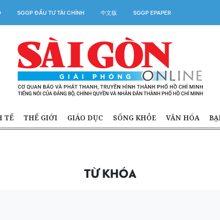
O
SGGP ĐẦU TƯ TÀI CHÍNH
中文版
SGGP EPAPER
H TẾ
THẾ GIỚI
GIÁO DỤC
SỐNG KHỎE
VĂN HÓA
BẠ
TỪ KHÓA