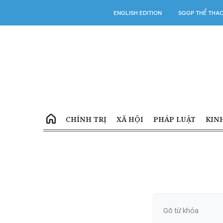
ENGLISH EDITION
SGGP THỂ THA
CHÍNH TRỊ
XÃ HỘI
PHÁP LUẬT
KIN