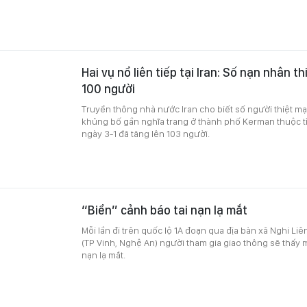
Hai vụ nổ liên tiếp tại Iran: Số nạn nhân 
100 người
Truyền thông nhà nước Iran cho biết số người thiệt m
khủng bố gần nghĩa trang ở thành phố Kerman thuộc t
ngày 3-1 đã tăng lên 103 người.
“Biển” cảnh báo tai nạn lạ mắt
Mỗi lần đi trên quốc lộ 1A đoạn qua địa bàn xã Nghi Li
(TP Vinh, Nghệ An) người tham gia giao thông sẽ thấy m
nạn lạ mắt.