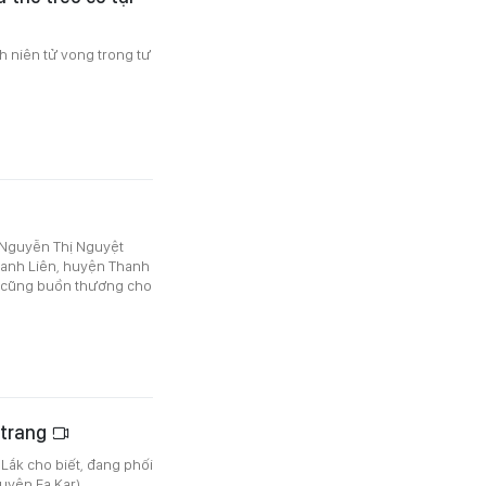
h niên tử vong trong tư
ị Nguyễn Thị Nguyệt
hanh Liên, huyện Thanh
i cũng buồn thương cho
 trang
 Lắk cho biết, đang phối
uyện Ea Kar).