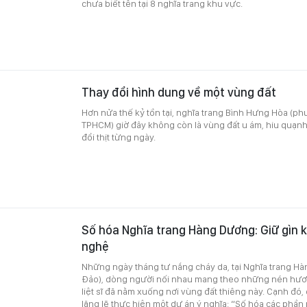
chưa biết tên tại 8 nghĩa trang khu vực.
Thay đổi hình dung về một vùng đất
Hơn nửa thế kỷ tồn tại, nghĩa trang Bình Hưng Hòa (p
TPHCM) giờ đây không còn là vùng đất u ám, hiu quạnh
đổi thịt từng ngày.
Số hóa Nghĩa trang Hàng Dương: Giữ gìn 
nghệ
Những ngày tháng tư nắng cháy da, tại Nghĩa trang H
Đảo), dòng người nối nhau mang theo những nén hươn
liệt sĩ đã nằm xuống nơi vùng đất thiêng này. Cạnh đó
lặng lẽ thực hiện một dự án ý nghĩa: “Số hóa các phần 