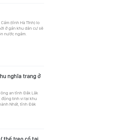
 Cầm (tỉnh Hà Tĩnh) lo
hời ở gần khu dân cư sẽ
ồn nước ngầm.
hu nghĩa trang ở
Công an tỉnh Đắk Lắk
động tinh vi tại khu
ành Nhất, tỉnh Đăk
 thế treo cổ tại