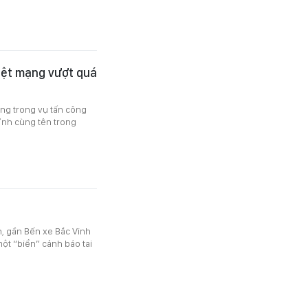
thiệt mạng vượt quá
ạng trong vụ tấn công
ỉnh cùng tên trong
ên, gần Bến xe Bắc Vinh
ột “biển” cảnh báo tai