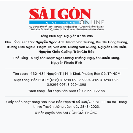
Tổng Biên tập:
Nguyễn Khắc Văn
Phó Tổng Biên tập:
Nguyễn Ngọc Anh
,
Phạm Văn Trường
,
Bùi Thị Hồng Sương
,
Trương Đức Nghĩa
,
Phạm Thị Vân Anh
,
Dương Văn Quang
,
Nguyễn Đức Hiển
,
Nguyễn Khắc Cường
,
Trần Gia Bảo
Phó Tổng Thư ký tòa soạn:
Ngô Quang Trưởng
,
Nguyễn Chiến Dũng
,
Nguyễn Phước Bình
Tòa soạn
: 432-434 Nguyễn Thị Minh Khai, Phường Bàn Cờ, TP.HCM
Điện thoại Báo SGGP
: (028) 3.9294.091, 3.9294.092, 3.9294.093,
3.9294.097, 3.9294.098
Điện thoại Tòa soạn Báo Điện tử
: 08 65 11 22 55
Giấy phép hoạt động Báo in và Báo Điện tử số 305/GP-BTTTT do Bộ Thông
tin và Truyền thông cấp ngày 28-8-2023.
© Bản quyền Báo SÀI GÒN GIẢI PHÓNG.