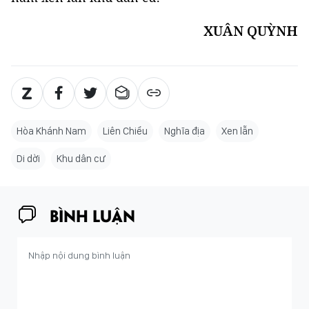
XUÂN QUỲNH
Hòa Khánh Nam
Liên Chiểu
Nghĩa địa
Xen lẫn
Di dời
Khu dân cư
BÌNH LUẬN