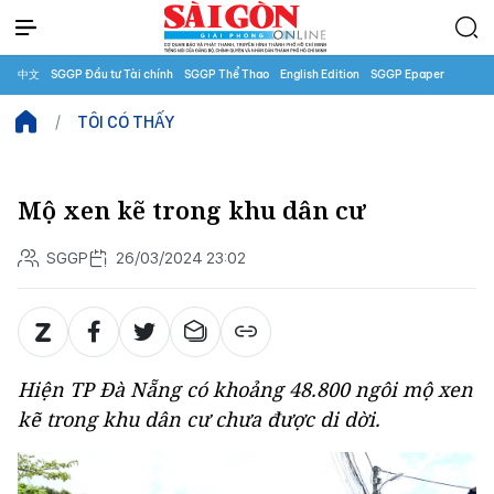
中文
SGGP Đầu tư Tài chính
SGGP Thể Thao
English Edition
SGGP Epaper
TÔI CÓ THẤY
Mộ xen kẽ trong khu dân cư
SGGP
26/03/2024 23:02
Hiện TP Đà Nẵng có khoảng 48.800 ngôi mộ xen
kẽ trong khu dân cư chưa được di dời.