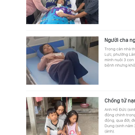
Người cha n
Trong căn nhà t
Lực, phường Lâm
mình nuôi 3 con 
bệnh nhưng khôn
Chồng tử nạn
Anh Hồ Đức (sinh
động chính trong
động, qua đời, để
Dung (sinh năm 2
(ảnh).