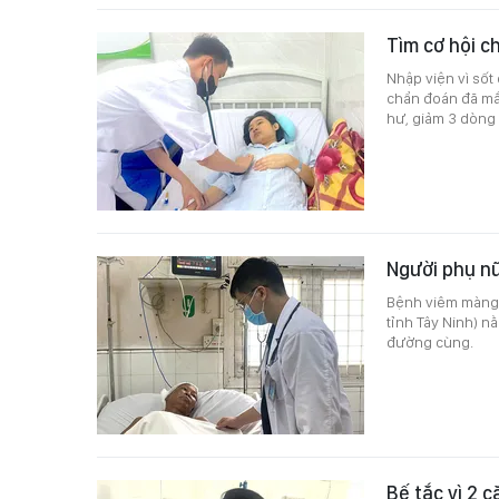
Tìm cơ hội c
Nhập viện vì số
chẩn đoán đã mắ
hư, giảm 3 dòng 
Người phụ nữ
Bệnh viêm màng n
tỉnh Tây Ninh) n
đường cùng.
Bế tắc vì 2 