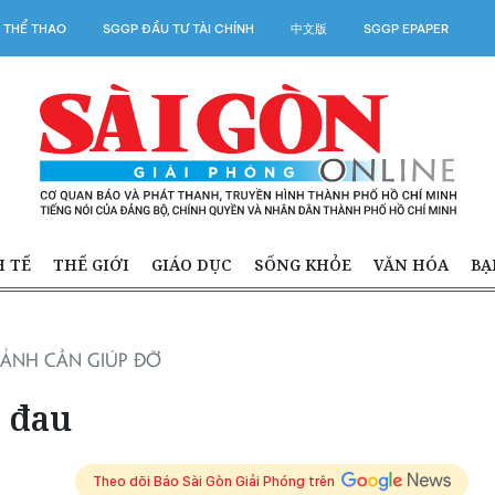
 THỂ THAO
SGGP ĐẦU TƯ TÀI CHÍNH
中文版
SGGP EPAPER
H TẾ
THẾ GIỚI
GIÁO DỤC
SỐNG KHỎE
VĂN HÓA
BẠ
ẢNH CẦN GIÚP ĐỠ
i đau
Theo dõi Báo Sài Gòn Giải Phóng trên