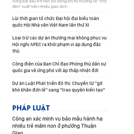
cũng bắt đầu trở nên sôi động khi thị trường vé "chợ
đen" xuất hiện nhiều giao dịch.
Lùi thời gian tổ chức Đại hội đại biểu toàn
quốc Hội Nhà văn Việt Nam lần thứ XI
Loại trừ các dự án thương mại không phục vụ
Hội nghị APEC ra khỏi phạm vi áp dụng đặc
thù
Công điện của Ban Chỉ đạo Phòng thủ dân sự
quốc gia về ứng phó với áp thấp nhiệt đới
Dự án Luật Phát triển đô thị: Chuyển từ "gỡ
khó khăn đơn lẻ" sang "trao quyền kiến tạo"
PHÁP LUẬT
Công an xác minh vụ bảo mẫu hành hạ
nhiều trẻ mầm non ở phường Thuận
Giao