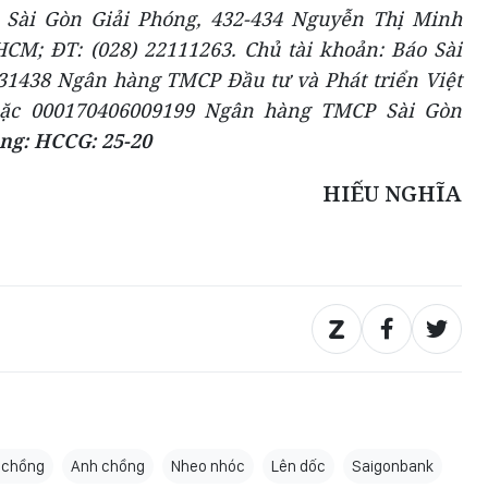
 Sài Gòn Giải Phóng, 432-434 Nguyễn Thị Minh
CM; ĐT: (028) 22111263. Chủ tài khoản: Báo Sài
31438 Ngân hàng TMCP Đầu tư và Phát triển Việt
ặc 000170406009199 Ngân hàng TMCP Sài Gòn
ng: HCCG: 25-20
HIẾU NGHĨA
 chồng
Anh chồng
Nheo nhóc
Lên dốc
Saigonbank