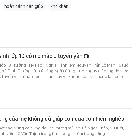
hoàn cảnh cần giúp
khó khăn
sinh lớp 10 có mẹ mắc u tuyến yên
lớp 10 Trường THPT số 1 Nghĩa Hành, em Nguyễn Trần Lệ Mến (16 tuổi,
, xã Đình Cương, tỉnh Quảng Ngãi) đứng trước nguy cơ dang dở việc
 tuyến yên, phải điều trị dài ngày và không còn khả năng lao động
ong của mẹ không đủ giúp con qua cơn hiểm nghèo
ốt cao, vùng cổ sưng đau rồi mưng mủ, chị Lê Ngọc Thảo, 23 tuổi,
h viện Lê Văn Thịnh trong tình trạng nhiễm trùng nặng.