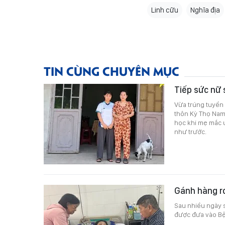
Linh cữu
Nghĩa địa
TIN CÙNG CHUYÊN MỤC
Tiếp sức nữ 
Vừa trúng tuyển 
thôn Kỳ Thọ Nam
học khi mẹ mắc u
như trước.
Gánh hàng r
Sau nhiều ngày s
được đưa vào Bện