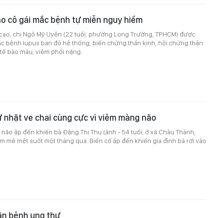
ho cô gái mắc bệnh tự miễn nguy hiểm
t cao, chị Ngô Mỹ Uyên (22 tuổi, phường Long Trường, TPHCM) được
c bệnh lupus ban đỏ hệ thống, biến chứng thần kinh, hội chứng thận
tế bào máu, viêm phổi nặng.
 nhặt ve chai cùng cực vì viêm màng não
ão ập đến khiến bà Đặng Thị Thu (ảnh - 54 tuổi, ở xã Châu Thành,
ằm mê mệt suốt một tháng qua. Biến cố ập đến khiến gia đình bà rơi vào
căn bệnh ung thư