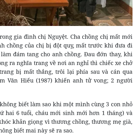
trong gia đình chị Nguyệt. Cha chồng chị mất mới
h chồng của chị bị đột quỵ, mất trước khi đưa đi
t làm đám tang cho anh chồng. Đau đớn thay, khi
g ra nghĩa trang về nơi an nghỉ thì chiếc xe chở
trang bị mất thắng, trôi lại phía sau và cán qua
m Văn Hiếu (1987) khiến anh tử vong; 2 người
 không biết làm sao khi một mình cùng 3 con nhỏ
hứ hai 6 tuổi, cháu mới sinh mới hơn 1 tháng) và
 khóc khản giọng vì thương chồng, thương mẹ già,
ông biết mai này sẽ ra sao.