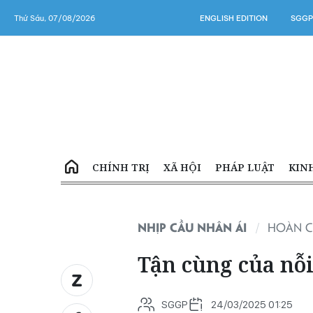
Thứ Sáu, 07/08/2026
ENGLISH EDITION
SGGP
CHÍNH TRỊ
XÃ HỘI
PHÁP LUẬT
KIN
NHỊP CẦU NHÂN ÁI
HOÀN C
Tận cùng của nỗ
SGGP
24/03/2025 01:25