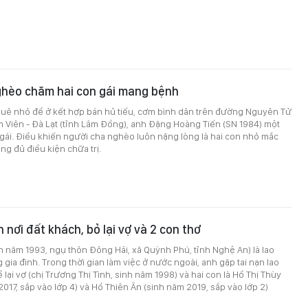
ghèo chăm hai con gái mang bệnh
huê nhỏ để ở kết hợp bán hủ tiếu, cơm bình dân trên đường Nguyên Tử
 Viên - Đà Lạt (tỉnh Lâm Đồng), anh Đặng Hoàng Tiến (SN 1984) một
gái. Điều khiến người cha nghèo luôn nặng lòng là hai con nhỏ mắc
g đủ điều kiện chữa trị.
 nơi đất khách, bỏ lại vợ và 2 con thơ
 năm 1993, ngụ thôn Đông Hải, xã Quỳnh Phú, tỉnh Nghệ An) là lao
 gia đình. Trong thời gian làm việc ở nước ngoài, anh gặp tai nạn lao
 lại vợ (chị Trương Thị Tình, sinh năm 1998) và hai con là Hồ Thị Thùy
017, sắp vào lớp 4) và Hồ Thiên Ân (sinh năm 2019, sắp vào lớp 2)