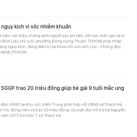
 nguy kịch vì sốc nhiễm khuẩn
t hiện các triệu chứng lạnh người sau khi tắm, sốt cao, mất ngủ và bí
hị Bích Liểu (42 tuổi, phường Đông Hưng Thuận, TPHCM) phải nhập
rạng nguy kịch, đang điều trị tại Khoa Hồi sức tích cực - Chống độc,
 Nhất (TPHCM).
SGGP trao 20 triệu đồng giúp bé gái 9 tuổi mắc ung
ện Báo SGGP tại khu vực miền Trung phối hợp với UBND xã Thạch Hà,
ăm hỏi, động viên và trao 20 triệu đồng của bạn đọc hỗ trợ bé Nguyễn
h năm 2017, trú thôn 1, xã Thạch Hà.