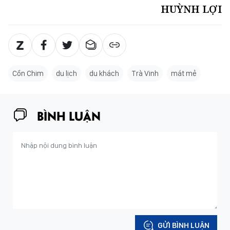
HUỲNH LỢI
Cồn Chim
du lịch
du khách
Trà Vinh
mát mẻ
BÌNH LUẬN
GỬI BÌNH LUẬN