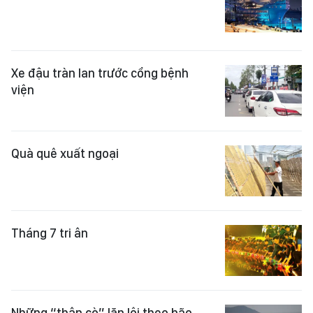
Xe đậu tràn lan trước cổng bệnh
viện
Quà quê xuất ngoại
Tháng 7 tri ân
Những “thân cò” lặn lội theo bão