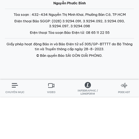
Nguyễn Phước Bình
Tòa soạn
: 432-434 Nguyễn Thị Minh Khai, Phường Bàn Cờ, TP.HCM
Điện thoại Báo SGGP
: (028) 3.9294.091, 3.9294.092, 3.9294.093,
3.9294.097, 3.9294.098
Điện thoại Tòa soạn Báo Điện tử
: 08 65 11 22 55
Giấy phép hoạt động Báo in và Báo Điện tử số 305/GP-BTTTT do Bộ Thông
tin và Truyền thông cấp ngày 28-8-2023.
© Bản quyền Báo SÀI GÒN GIẢI PHÓNG.
INFOGRAPHIC /
CHUYÊN MỤC
VIDEO
PODCAST
LONGFORM