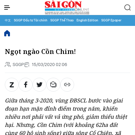
中文
SGGP Đầu tư Tài chính
SGGP Thể Thao
English Edition
SGGP Epaper
Ngọt ngào Cồn Chim!
SGGP
15/03/2020 02:06
Giữa tháng 3-2020, vùng ĐBSCL bước vào giai
đoạn hạn mặn đỉnh điểm trong năm, khiến
nhiều nơi phải vất vả ứng phó, giảm thiểu thiệt
hại. Nhưng, Cồn Chim (với khoảng 62ha đất
cùng 60 hộ sinh sống) giữa sông Cổ Chiên, xã