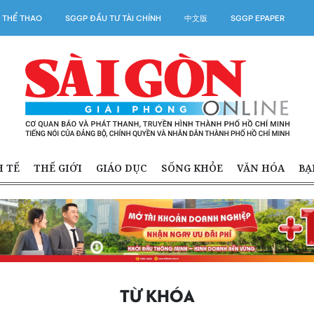
 THỂ THAO
SGGP ĐẦU TƯ TÀI CHÍNH
中文版
SGGP EPAPER
H TẾ
THẾ GIỚI
GIÁO DỤC
SỐNG KHỎE
VĂN HÓA
BẠ
TỪ KHÓA