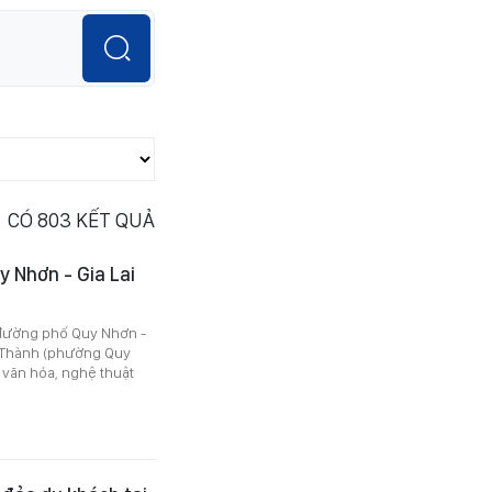
CÓ
803
KẾT QUẢ
y Nhơn - Gia Lai
 đường phố Quy Nhơn -
t Thành (phường Quy
g văn hóa, nghệ thuật