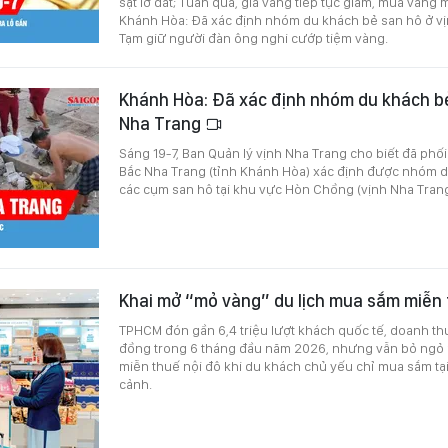
sạt lở đất; Tuần qua, giá vàng tiếp tục giảm, mua vàng
Khánh Hòa: Đã xác định nhóm du khách bẻ san hô ở vị
Tạm giữ người đàn ông nghi cướp tiệm vàng.
Khánh Hòa: Đã xác định nhóm du khách bẻ
Nha Trang
Sáng 19-7, Ban Quản lý vịnh Nha Trang cho biết đã ph
Bắc Nha Trang (tỉnh Khánh Hòa) xác định được nhóm du
các cụm san hô tại khu vực Hòn Chồng (vịnh Nha Trang
Khai mở “mỏ vàng” du lịch mua sắm miễn
TPHCM đón gần 6,4 triệu lượt khách quốc tế, doanh thu 
đồng trong 6 tháng đầu năm 2026, nhưng vẫn bỏ ngỏ
miễn thuế nội đô khi du khách chủ yếu chỉ mua sắm tại
cảnh.