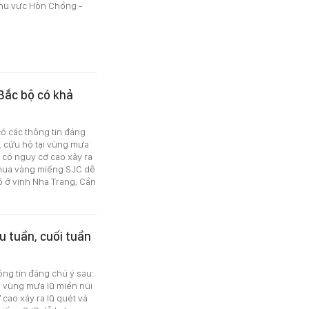
 khu vực Hòn Chồng -
 Bắc bộ có khả
có các thông tin đáng
n, cứu hộ tại vùng mưa
 có nguy cơ cao xảy ra
m, mua vàng miếng SJC dễ
 ở vịnh Nha Trang; Cần
u tuần, cuối tuần
ông tin đáng chú ý sau:
i vùng mưa lũ miền núi
cao xảy ra lũ quét và