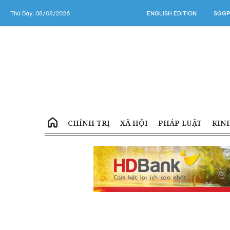
Thứ Bảy, 08/08/2026
ENGLISH EDITION
SGGP
CHÍNH TRỊ
XÃ HỘI
PHÁP LUẬT
KIN