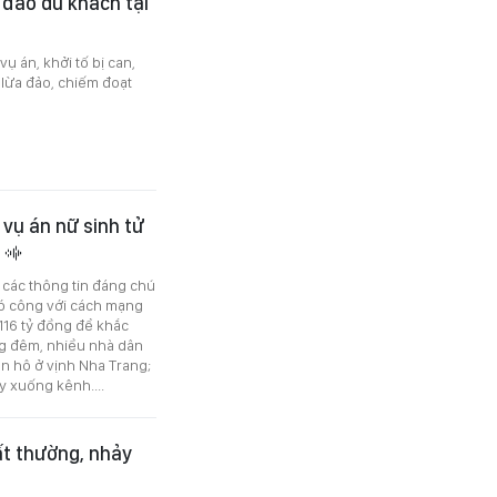
 đảo du khách tại
ụ án, khởi tố bị can,
 lừa đảo, chiếm đoạt
 vụ án nữ sinh tử
g
ó các thông tin đáng chú
có công với cách mạng
116 tỷ đồng để khắc
ong đêm, nhiều nhà dân
an hô ở vịnh Nha Trang;
y xuống kênh....
bất thường, nhảy