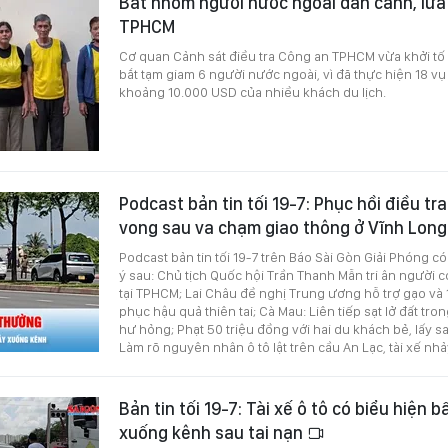
Bắt nhóm người nước ngoài dàn cảnh, lừa
TPHCM
Cơ quan Cảnh sát điều tra Công an TPHCM vừa khởi tố v
bắt tạm giam 6 người nước ngoài, vì đã thực hiện 18 vụ
khoảng 10.000 USD của nhiều khách du lịch.
Podcast bản tin tối 19-7: Phục hồi điều tra
vong sau va chạm giao thông ở Vĩnh Lon
Podcast bản tin tối 19-7 trên Báo Sài Gòn Giải Phóng c
ý sau: Chủ tịch Quốc hội Trần Thanh Mẫn tri ân người 
tại TPHCM; Lai Châu đề nghị Trung ương hỗ trợ gạo và 
phục hậu quả thiên tai; Cà Mau: Liên tiếp sạt lở đất tr
hư hỏng; Phạt 50 triệu đồng với hai du khách bẻ, lấy s
Làm rõ nguyên nhân ô tô lật trên cầu An Lạc, tài xế nhả
Bản tin tối 19-7: Tài xế ô tô có biểu hiện 
xuống kênh sau tai nạn