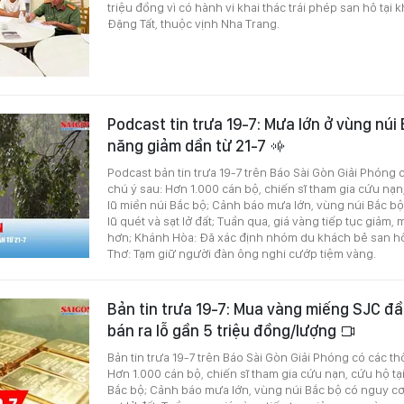
triệu đồng vì có hành vi khai thác trái phép san hô tại
Đặng Tất, thuộc vịnh Nha Trang.
Podcast tin trưa 19-7: Mưa lớn ở vùng núi
năng giảm dần từ 21-7
Podcast bản tin trưa 19-7 trên Báo Sài Gòn Giải Phóng 
chú ý sau: Hơn 1.000 cán bộ, chiến sĩ tham gia cứu nạ
lũ miền núi Bắc bộ; Cảnh báo mưa lớn, vùng núi Bắc bộ
lũ quét và sạt lở đất; Tuần qua, giá vàng tiếp tục giả
hơn; Khánh Hòa: Đã xác định nhóm du khách bẻ san hô
Thơ: Tạm giữ người đàn ông nghi cướp tiệm vàng.
Bản tin trưa 19-7: Mua vàng miếng SJC đầ
bán ra lỗ gần 5 triệu đồng/lượng
Bản tin trưa 19-7 trên Báo Sài Gòn Giải Phóng có các th
Hơn 1.000 cán bộ, chiến sĩ tham gia cứu nạn, cứu hộ tạ
Bắc bộ; Cảnh báo mưa lớn, vùng núi Bắc bộ có nguy cơ 