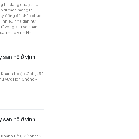
ng tin đáng chú ý sau:
 với cách mạng tại
6 tỷ đồng để khắc phục
êm, nhiều nhà dân hư
9 tử vong sau va chạm
y san hô ở vịnh Nha
y san hô ở vịnh
 Khánh Hòa) xử phạt 50
 khu vực Hòn Chồng -
y san hô ở vịnh
 Khánh Hòa) xử phạt 50