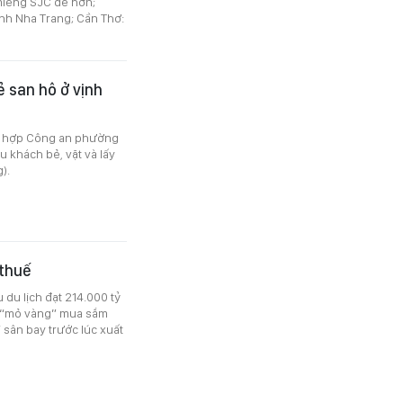
 miếng SJC dễ hơn;
nh Nha Trang; Cần Thơ:
 san hô ở vịnh
ối hợp Công an phường
 khách bẻ, vặt và lấy
).
 thuế
du lịch đạt 214.000 tỷ
 “mỏ vàng” mua sắm
 sân bay trước lúc xuất