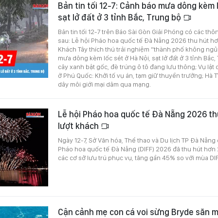
Bản tin tối 12-7: Cảnh báo mưa dông kèm l
sạt lở đất ở 3 tỉnh Bắc, Trung bộ
Bản tin tối 12-7 trên Báo Sài Gòn Giải Phóng có các thô
sau: Lễ hội Pháo hoa quốc tế Đà Nẵng 2026 thu hút hơn
Khách Tây thích thú trải nghiệm “thành phố không ngủ”
mưa dông kèm lốc sét ở Hà Nội, sạt lở đất ở 3 tỉnh Bắc,
cây xanh bật gốc, đè trúng ô tô đang lưu thông; Vụ lật 
ở Phú Quốc: Khởi tố vụ án, tạm giữ thuyền trưởng; Hà T
dây môi giới mại dâm qua mạng.
Lễ hội Pháo hoa quốc tế Đà Nẵng 2026 thu
lượt khách
Ngày 12-7, Sở Văn hóa, Thể thao và Du lịch TP Đà Nẵng 
Pháo hoa quốc tế Đà Nẵng (DIFF) 2026 đã thu hút hơn 2
các cơ sở lưu trú phục vụ, tăng gần 45% so với mùa DI
Cận cảnh mẹ con cá voi sừng Bryde săn m