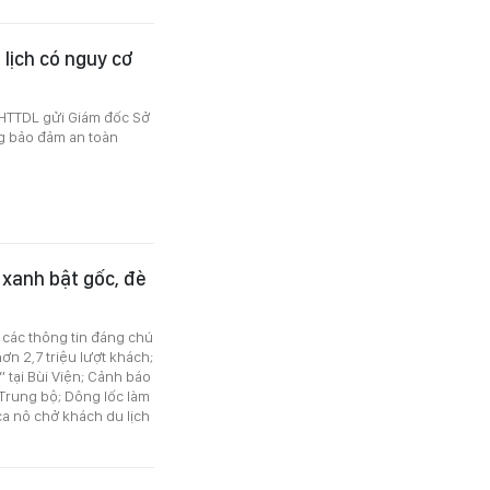
lịch có nguy cơ
HTTDL gửi Giám đốc Sở
ng bảo đảm an toàn
y xanh bật gốc, đè
ó các thông tin đáng chú
n 2,7 triệu lượt khách;
 tại Bùi Viện; Cảnh báo
 Trung bộ; Dông lốc làm
ca nô chở khách du lịch