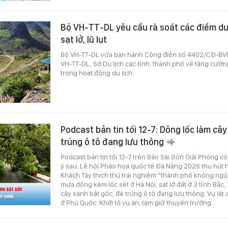
Bộ VH-TT-DL yêu cầu rà soát các điểm du 
sạt lở, lũ lụt
Bộ VH-TT-DL vừa ban hành Công điện số 4402/CĐ-BV
VH-TT-DL, Sở Du lịch các tỉnh, thành phố về tăng cườ
trong hoạt động du lịch.
Podcast bản tin tối 12-7: Dông lốc làm câ
trúng ô tô đang lưu thông
Podcast bản tin tối 12-7 trên Báo Sài Gòn Giải Phóng c
ý sau: Lễ hội Pháo hoa quốc tế Đà Nẵng 2026 thu hút hơ
Khách Tây thích thú trải nghiệm “thành phố không ngủ”
mưa dông kèm lốc sét ở Hà Nội, sạt lở đất ở 3 tỉnh Bắc,
cây xanh bật gốc, đè trúng ô tô đang lưu thông; Vụ lật 
ở Phú Quốc: Khởi tố vụ án, tạm giữ thuyền trưởng...