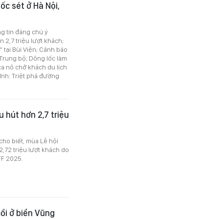
ốc sét ở Hà Nội,
ng tin đáng chú ý
 2,7 triệu lượt khách;
 tại Bùi Viện; Cảnh báo
 Trung bộ; Dông lốc làm
ca nô chở khách du lịch
ĩnh: Triệt phá đường
 hút hơn 2,7 triệu
cho biết, mùa Lễ hội
,72 triệu lượt khách do
FF 2025.
ồi ở biển Vũng