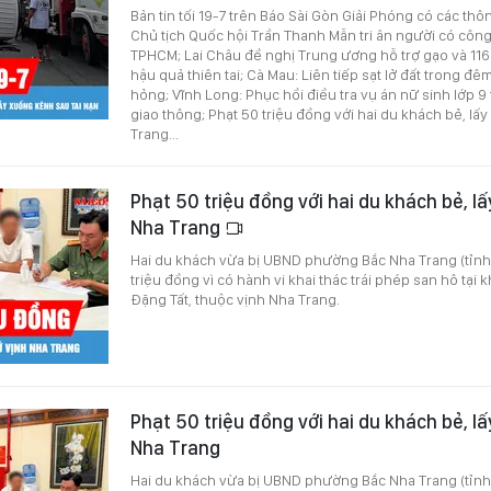
Bản tin tối 19-7 trên Báo Sài Gòn Giải Phóng có các thô
Chủ tịch Quốc hội Trần Thanh Mẫn tri ân người có công
TPHCM; Lai Châu đề nghị Trung ương hỗ trợ gạo và 11
hậu quả thiên tai; Cà Mau: Liên tiếp sạt lở đất trong đ
hỏng; Vĩnh Long: Phục hồi điều tra vụ án nữ sinh lớp 
giao thông; Phạt 50 triệu đồng với hai du khách bẻ, lấ
Trang...
Phạt 50 triệu đồng với hai du khách bẻ, lấ
Nha Trang
Hai du khách vừa bị UBND phường Bắc Nha Trang (tỉnh
triệu đồng vì có hành vi khai thác trái phép san hô tại
Đặng Tất, thuộc vịnh Nha Trang.
Phạt 50 triệu đồng với hai du khách bẻ, lấ
Nha Trang
Hai du khách vừa bị UBND phường Bắc Nha Trang (tỉnh