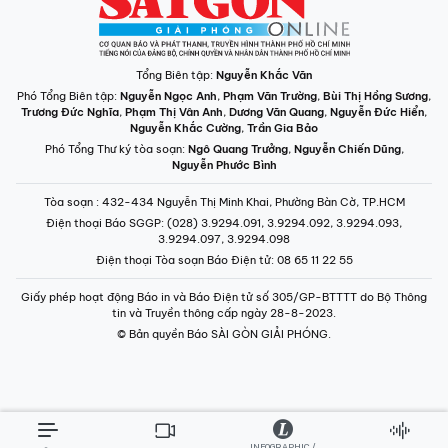
Tổng Biên tập:
Nguyễn Khắc Văn
Phó Tổng Biên tập:
Nguyễn Ngọc Anh
,
Phạm Văn Trường
,
Bùi Thị Hồng Sương
,
Trương Đức Nghĩa
,
Phạm Thị Vân Anh
,
Dương Văn Quang
,
Nguyễn Đức Hiển
,
Nguyễn Khắc Cường
,
Trần Gia Bảo
Phó Tổng Thư ký tòa soạn:
Ngô Quang Trưởng
,
Nguyễn Chiến Dũng
,
Nguyễn Phước Bình
Tòa soạn
: 432-434 Nguyễn Thị Minh Khai, Phường Bàn Cờ, TP.HCM
Điện thoại Báo SGGP
: (028) 3.9294.091, 3.9294.092, 3.9294.093,
3.9294.097, 3.9294.098
Điện thoại Tòa soạn Báo Điện tử
: 08 65 11 22 55
Giấy phép hoạt động Báo in và Báo Điện tử số 305/GP-BTTTT do Bộ Thông
tin và Truyền thông cấp ngày 28-8-2023.
© Bản quyền Báo SÀI GÒN GIẢI PHÓNG.
INFOGRAPHIC /