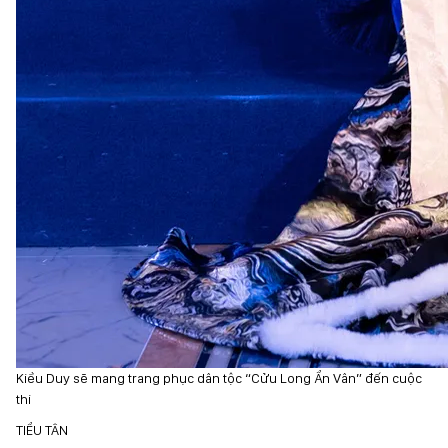
Kiều Duy sẽ mang trang phục dân tộc “Cửu Long Ẩn Vân” đến cuộc
thi
TIỂU TÂN