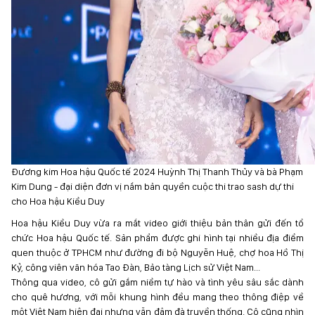
Đương kim Hoa hậu Quốc tế 2024 Huỳnh Thị Thanh Thủy và bà Phạm
Kim Dung - đại diện đơn vị nắm bản quyền cuộc thi trao sash dự thi
cho Hoa hậu Kiều Duy
Hoa hậu Kiều Duy vừa ra mắt video giới thiệu bản thân gửi đến tổ
chức Hoa hậu Quốc tế. Sản phẩm được ghi hình tại nhiều địa điểm
quen thuộc ở TPHCM như đường đi bộ Nguyễn Huệ, chợ hoa Hồ Thị
Kỷ, công viên văn hóa Tao Đàn, Bảo tàng Lịch sử Việt Nam...
Thông qua video, cô gửi gắm niềm tự hào và tình yêu sâu sắc dành
cho quê hương, với mỗi khung hình đều mang theo thông điệp về
một Việt Nam hiện đại nhưng vẫn đậm đà truyền thống. Cô cũng nhìn