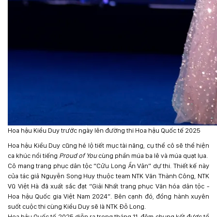
Hoa hậu Kiều Duy trước ngày lên đường thi Hoa hậu Quốc tế 2025
Hoa hậu Kiều Duy cũng hé lộ tiết mục tài năng, cụ thể cô sẽ thể hiện
ca khúc nổi tiếng
Proud of You
cùng phần múa ba lê và múa quạt lụa.
Cô mang trang phục dân tộc “Cửu Long Ẩn Vân” dự thi. Thiết kế này
của tác giả Nguyễn Song Huy thuộc team NTK Văn Thành Công, NTK
Vũ Việt Hà đã xuất sắc đạt “Giải Nhất trang phục Văn hóa dân tộc -
Hoa hậu Quốc gia Việt Nam 2024”. Bên cạnh đó, đồng hành xuyên
suốt cuộc thi cùng Kiều Duy sẽ là NTK Đỗ Long.
Hoa hậu Quốc tế 2025 diễn ra trong tháng 11, đêm chung kết được tổ