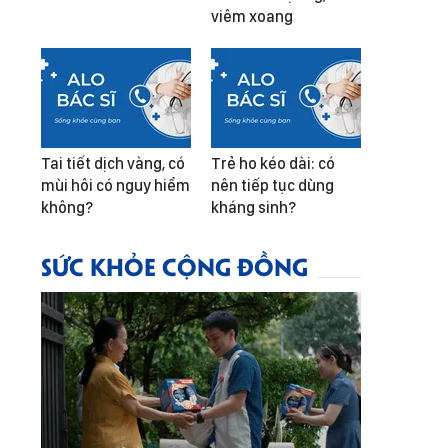
viêm xoang
Tai tiết dịch vàng, có
Trẻ ho kéo dài: có
mùi hôi có nguy hiểm
nên tiếp tục dùng
không?
kháng sinh?
SỨC KHỎE CỘNG ĐỒNG