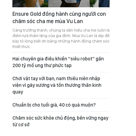
Ensure Gold đồng hành cùng người con
chăm sóc cha mẹ mùa Vu Lan
Càng trưởng thành, chúng ta dần hiểu cha mẹ luôn là
điểm tựa thầm lặng của gia đình. Mùa Vu Lan là dịp để
bày tỏ lòng biết ơn bằng những hành động chăm sóc
thiết thực.
Hai chuyên gia điều khiển “siêu robot” gần
200 tỷ mổ ung thư phức tạp
Chơi vật tay với bạn, nam thiếu niên nhập
viện vì gãy xương và tổn thương thần kinh
quay
Chuẩn bị cho tuổi già, 40 có quá muộn?
Chăm sóc sức khỏe chủ động, bền vững ngay
từ cơ sở