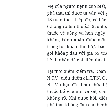
Mẹ của người bệnh cho biết,
phá thai thì được tư vấn với 
18 tuần tuổi. Tiếp đó, có bá
(không rõ tên thuốc). Sau đ
thuốc về uống và hẹn ngày 
khám, bệnh nhân được một nữ
trong lúc khám thì được bác s
gói không đau với giá 65 tr
bệnh nhân đã gọi điện thoại 
Tại thời điểm kiểm tra, Đoàn
N.T.V., điều dưỡng L.T.T.N. Q
N.T.V. nhận đã khám chữa bệ
thuốc bổ vitamin và sắt, còn
không rõ. Khi được hỏi, điề
phá thai không đau cho bệnh 