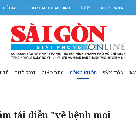
 THỂ THAO
SGGP ĐẦU TƯ TÀI CHÍNH
中文版
SGGP EPAPER
H TẾ
THẾ GIỚI
GIÁO DỤC
SỐNG KHỎE
VĂN HÓA
BẠ
m tái diễn "vẽ bệnh moi