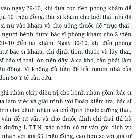
 vào ngày 29-10, khi đưa con đến phòng khám để
giá 10 triệu đồng. Bác sĩ khám cho biết thai nhi đã
c sĩ nữ vào khám và cho uống thuốc để “trục thai”
ó, người bệnh được bác sĩ phòng khám cho 2 viên
30-10 đến tái khám. Ngày 30-10, khi đến phòng
 bác sĩ khám, chỉ định tiêm thuốc và lấy thai,
ĩ báo vì thai lớn nên đây là ca khó, cần phải làm
iệu đồng. Vì không đủ tiền để trả, người nhà của
đến Sở Y tế cầu cứu.
 ghi nhận ekip điều trị cho bệnh nhân gồm: bác sĩ
ua làm việc và giải trình với Đoàn kiểm tra, bác sĩ
nh cho bệnh nhân và chỉ định thuốc dưỡng thai,
 vấn đề tư vấn và cho thuốc đình chỉ thai thì bà
u dưỡng L.T.T.N. xác nhận có tư vấn gói dịch vụ
nhân với giá 65 triệu đồng, cao hơn so với giá tư