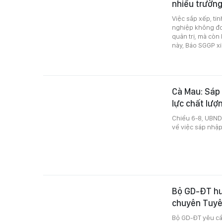
nhiều trườn
Việc sắp xếp, ti
nghiệp không đơn
quản trị, mà cò
này, Báo SGGP xi
Cà Mau: Sáp
lực chất lượ
Chiều 6-8, UBND
về việc sáp nhập
Bộ GD-ĐT hướ
chuyên Tuy
Bộ GD-ĐT yêu cầ