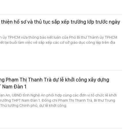
hiện hồ sơ và thủ tục sắp xếp trường lớp trước ngày
 ủy TPHCM vừa thông báo kết luận của Phó Bí thư Thành ủy TPHCM
ết tại buổi làm việc về sắp xếp các cơ sở giáo dục công lập trên địa
ng Phạm Thị Thanh Trà dự lễ khởi công xây dựng
 Nam Đàn 1
 Vạn An, UBND tỉnh Nghệ An phối hợp cùng các đơn vị tổ chức lễ khởi
rường THPT Nam Đàn 1. Đồng chí Phạm Thị Thanh Trà, Bí thư Trung
Thủ tướng Chính phủ, dự lễ khởi công.