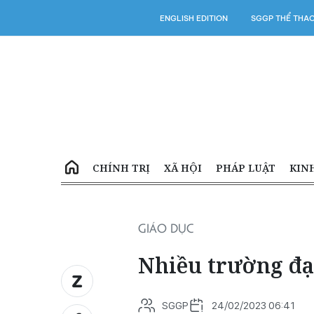
ENGLISH EDITION
SGGP THỂ THA
CHÍNH TRỊ
XÃ HỘI
PHÁP LUẬT
KIN
GIÁO DỤC
Nhiều trường đạ
SGGP
24/02/2023 06:41