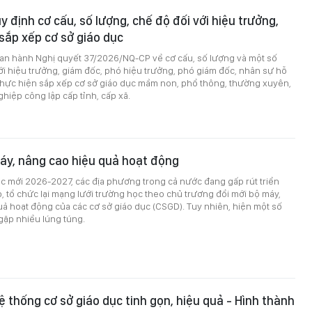
y định cơ cấu, số lượng, chế độ đối với hiệu trưởng,
 sắp xếp cơ sở giáo dục
an hành Nghị quyết 37/2026/NQ-CP về cơ cấu, số lượng và một số
ới hiệu trưởng, giám đốc, phó hiệu trưởng, phó giám đốc, nhân sự hỗ
 thực hiện sắp xếp cơ sở giáo dục mầm non, phổ thông, thường xuyên,
hiệp công lập cấp tỉnh, cấp xã.
áy, nâng cao hiệu quả hoạt động
c mới 2026-2027, các địa phương trong cả nước đang gấp rút triển
p, tổ chức lại mạng lưới trường học theo chủ trương đổi mới bộ máy,
ả hoạt động của các cơ sở giáo dục (CSGD). Tuy nhiên, hiện một số
gặp nhiều lúng túng.
hệ thống cơ sở giáo dục tinh gọn, hiệu quả - Hình thành