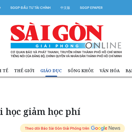
O
SGGP ĐẦU TƯ TÀI CHÍNH
中文版
SGGP EPAPER
H TẾ
THẾ GIỚI
GIÁO DỤC
SỐNG KHỎE
VĂN HÓA
BẠ
i học giảm học phí
Theo dõi Báo Sài Gòn Giải Phóng trên