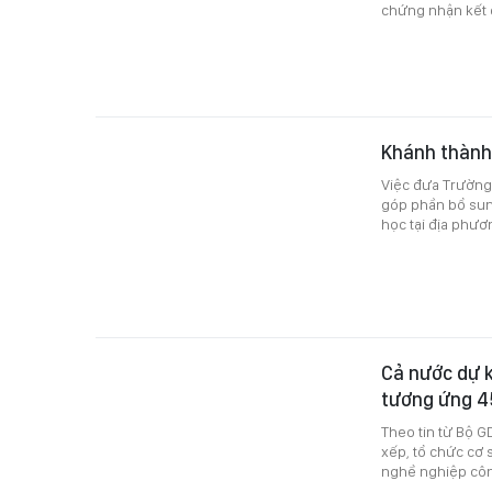
chứng nhận kết q
Khánh thành
Việc đưa Trường
góp phần bổ sung
học tại địa phươ
Cả nước dự k
tương ứng 4
Theo tin từ Bộ GD
xếp, tổ chức cơ
nghề nghiệp công