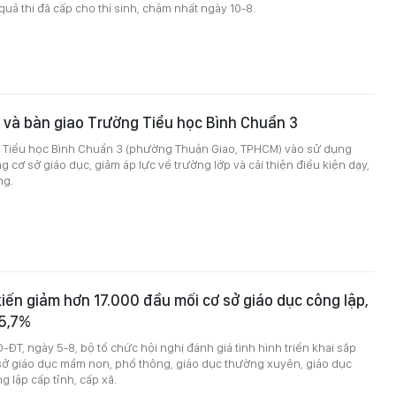
uả thi đã cấp cho thí sinh, chậm nhất ngày 10-8.
 và bàn giao Trường Tiểu học Bình Chuẩn 3
 Tiểu học Bình Chuẩn 3 (phường Thuận Giao, TPHCM) vào sử dụng
 cơ sở giáo dục, giảm áp lực về trường lớp và cải thiện điều kiện dạy,
ng.
iến giảm hơn 17.000 đầu mối cơ sở giáo dục công lập,
5,7%
-ĐT, ngày 5-8, bộ tổ chức hội nghị đánh giá tình hình triển khai sắp
 sở giáo dục mầm non, phổ thông, giáo dục thường xuyên, giáo dục
 lập cấp tỉnh, cấp xã.