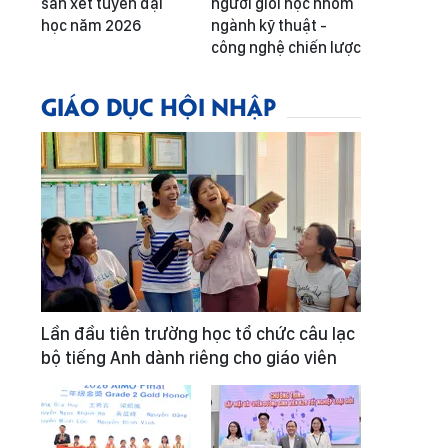
sàn xét tuyển đại
người giỏi học nhóm
học năm 2026
ngành kỹ thuật -
công nghệ chiến lược
GIÁO DỤC HỘI NHẬP
Lần đầu tiên trường học tổ chức câu lạc
bộ tiếng Anh dành riêng cho giáo viên