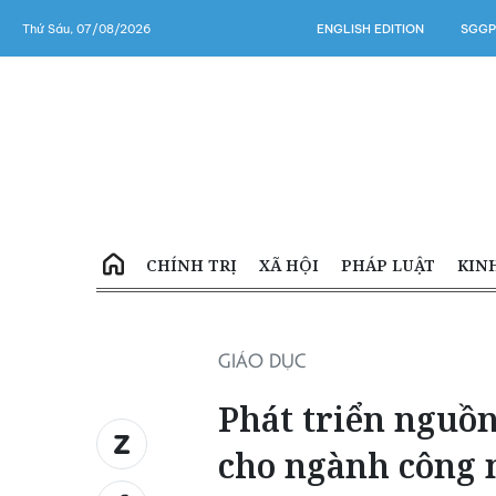
Thứ Sáu, 07/08/2026
ENGLISH EDITION
SGGP
CHÍNH TRỊ
XÃ HỘI
PHÁP LUẬT
KIN
GIÁO DỤC
Phát triển nguồn
cho ngành công 