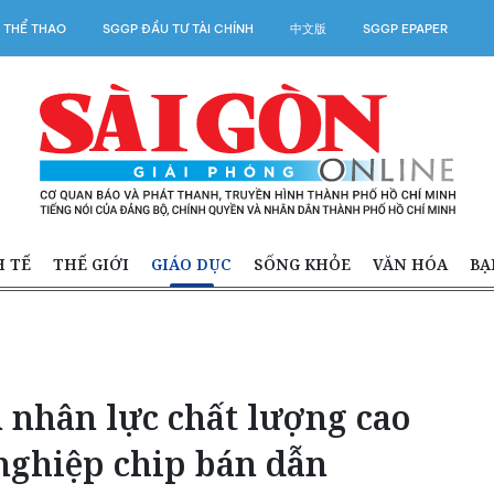
 THỂ THAO
SGGP ĐẦU TƯ TÀI CHÍNH
中文版
SGGP EPAPER
H TẾ
THẾ GIỚI
GIÁO DỤC
SỐNG KHỎE
VĂN HÓA
BẠ
 nhân lực chất lượng cao
nghiệp chip bán dẫn