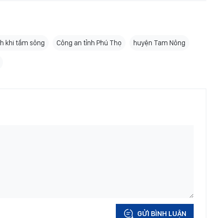
ch khi tắm sông
Công an tỉnh Phú Thọ
huyện Tam Nông
GỬI BÌNH LUẬN