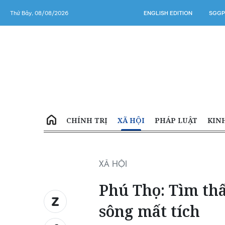
Thứ Bảy, 08/08/2026
ENGLISH EDITION
SGGP
CHÍNH TRỊ
XÃ HỘI
PHÁP LUẬT
KIN
XÃ HỘI
Phú Thọ: Tìm thấ
sông mất tích