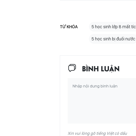
TỪ KHÓA
5 học sinh lớp 8 mất tí
5 học sinh bị đuối nước
BÌNH LUẬN
Xin vui lòng gõ tiếng Việt có dấu