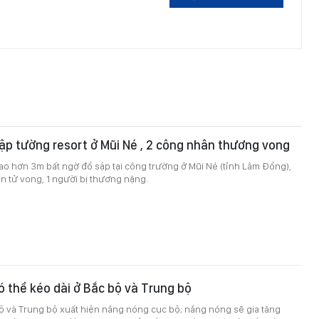
p tường resort ở Mũi Né , 2 công nhân thương vong
o hơn 3m bất ngờ đổ sập tại công trường ở Mũi Né (tỉnh Lâm Đồng),
n tử vong, 1 người bị thương nặng.
 thể kéo dài ở Bắc bộ và Trung bộ
ộ và Trung bộ xuất hiện nắng nóng cục bộ; nắng nóng sẽ gia tăng