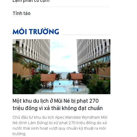
Lạm phát co cụm
Tỉnh táo
MÔI TRƯỜNG
Một khu du lịch ở Mũi Né bị phạt 270
triệu đồng vì xả thải không đạt chuẩn
Chủ đầu tư khu du lịch Apec Mandala Wyndham Mũi
Né (tỉnh Lâm Đồng) bị xử phạt 270 triệu đồng do xả
nước thải sinh hoạt vượt quy chuẩn kỹ thuật ra môi
trường.