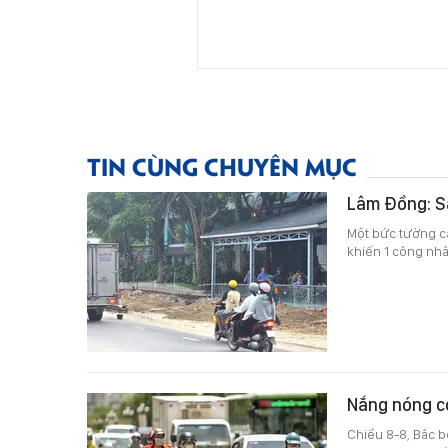
TIN CÙNG CHUYÊN MỤC
Lâm Đồng: Sậ
Một bức tường ca
khiến 1 công nhâ
Nắng nóng có
Chiều 8-8, Bắc b