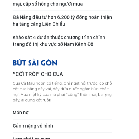
mại, cấp sổ hồng cho người mua
Đà Nẵng đầu tư hơn 6.200 tỷ đồng hoàn thiện
hạ tầng cảng Liên Chiểu
Khảo sát 4 dự án thuộc chương trình chỉnh
trang đô thị khu vực bờ Nam Kênh Đôi
BÚT SÀI GÒN
“CỞI TRÓI” CHO CUA
Cua Cà Mau ngon có tiếng. Chỉ ngặt hồi trước, có chỗ
cột cua bằng dây vải, dây dừa nước ngâm bùn chắc
nụi. Mua một ký cua mà phải “cõng” thêm hai, ba lạng
dây, ai cũng xót ruột!
Món nợ
Gánh nặng vô hình