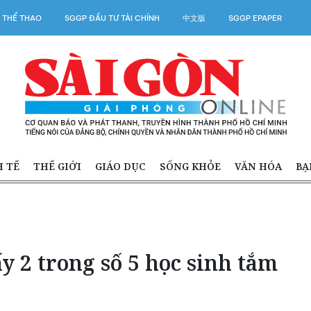
 THỂ THAO
SGGP ĐẦU TƯ TÀI CHÍNH
中文版
SGGP EPAPER
H TẾ
THẾ GIỚI
GIÁO DỤC
SỐNG KHỎE
VĂN HÓA
BẠ
y 2 trong số 5 học sinh tắm