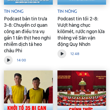
Tin Nóng
Tin Nóng
Podcast bản tin trưa
Podcast tin tối 2-8:
3-8: Chuyển cơ quan
Vượt hàng chục
công an điều tra vụ
kilômét, rước ngọn lửa
gần 1 tấn thịt heo nghi
thiêng về Sân vận
nhiễm dịch tả heo
động Quy Nhơn
châu Phi
12:48
14:00