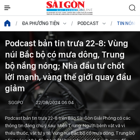
ĐA PHƯƠNG TIỆN
PODCAST
TIN NÓNG
Podcast bản tin trưa 22-8: Vùng
núi Bắc bộ có mưa dông, Trung
bộ nắng nóng; Nhà đầu tư chốt
lời mạnh, vàng thế giới quay đầu
giảm
SGGPO
22/08/2024 06:04
Podcast bản tin trưa 22-8 trên Báo Sài Gòn Giải Phóng có các
thông tin đáng chú ý sau: Miền Trung: Người bệnh vật vã vì
thiếu thuốc, vật tư y tế; Vùng núi Bắc bộ có mưa dông, Trung bộ