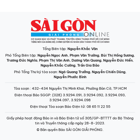
Tổng Biên tập:
Nguyễn Khắc Văn
Phó Tổng Biên tập:
Nguyễn Ngọc Anh
,
Phạm Văn Trường
,
Bùi Thị Hồng Sương
,
Trương Đức Nghĩa
,
Phạm Thị Vân Anh
,
Dương Văn Quang
,
Nguyễn Đức Hiển
,
Nguyễn Khắc Cường
,
Trần Gia Bảo
Phó Tổng Thư ký tòa soạn:
Ngô Quang Trưởng
,
Nguyễn Chiến Dũng
,
Nguyễn Phước Bình
Tòa soạn
: 432-434 Nguyễn Thị Minh Khai, Phường Bàn Cờ, TP.HCM
Điện thoại Báo SGGP
: (028) 3.9294.091, 3.9294.092, 3.9294.093,
3.9294.097, 3.9294.098
Điện thoại Tòa soạn Báo Điện tử
: 08 65 11 22 55
Giấy phép hoạt động Báo in và Báo Điện tử số 305/GP-BTTTT do Bộ Thông
tin và Truyền thông cấp ngày 28-8-2023.
© Bản quyền Báo SÀI GÒN GIẢI PHÓNG.