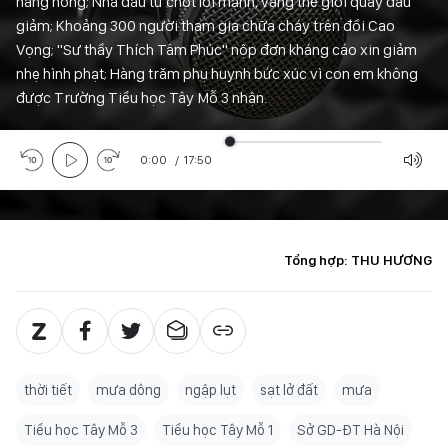
nắng nóng; Nhà đầu tư chốt lời mạnh, vàng thế giới quay đầu
giảm; Khoảng 300 người tham gia chữa cháy trên đồi Cao
Vọng; "Sư thầy Thích Tâm Phúc" nộp đơn kháng cáo xin giảm
nhẹ hình phạt; Hàng trăm phụ huynh bức xúc vì con em không
được Trường Tiểu học Tây Mỗ 3 nhận.
0:00
/
17:50
Tổng hợp: THU HƯƠNG
thời tiết
mưa dông
ngập lụt
sạt lở đất
mưa
Tiểu học Tây Mỗ 3
Tiểu học Tây Mỗ 1
Sở GD-ĐT Hà Nội