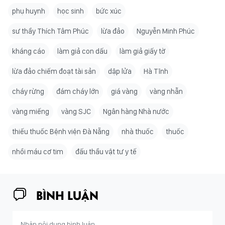
phụ huynh
học sinh
bức xúc
sư thầy Thích Tâm Phúc
lừa đảo
Nguyễn Minh Phúc
kháng cáo
làm giả con dấu
làm giả giấy tờ
lừa đảo chiếm đoạt tài sản
dập lửa
Hà Tĩnh
cháy rừng
đám cháy lớn
giá vàng
vàng nhẫn
vàng miếng
vàng SJC
Ngân hàng Nhà nước
thiếu thuốc Bệnh viện Đà Nẵng
nhà thuốc
thuốc
nhồi máu cơ tim
đấu thầu vật tư y tế
BÌNH LUẬN