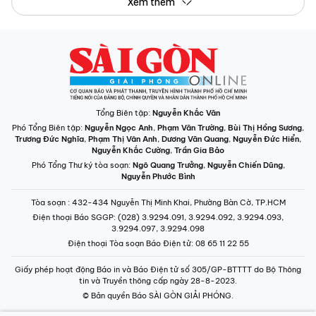
Xem thêm
Tổng Biên tập:
Nguyễn Khắc Văn
Phó Tổng Biên tập:
Nguyễn Ngọc Anh
,
Phạm Văn Trường
,
Bùi Thị Hồng Sương
,
Trương Đức Nghĩa
,
Phạm Thị Vân Anh
,
Dương Văn Quang
,
Nguyễn Đức Hiển
,
Nguyễn Khắc Cường
,
Trần Gia Bảo
Phó Tổng Thư ký tòa soạn:
Ngô Quang Trưởng
,
Nguyễn Chiến Dũng
,
Nguyễn Phước Bình
Tòa soạn
: 432-434 Nguyễn Thị Minh Khai, Phường Bàn Cờ, TP.HCM
Điện thoại Báo SGGP
: (028) 3.9294.091, 3.9294.092, 3.9294.093,
3.9294.097, 3.9294.098
Điện thoại Tòa soạn Báo Điện tử
: 08 65 11 22 55
Giấy phép hoạt động Báo in và Báo Điện tử số 305/GP-BTTTT do Bộ Thông
tin và Truyền thông cấp ngày 28-8-2023.
© Bản quyền Báo SÀI GÒN GIẢI PHÓNG.