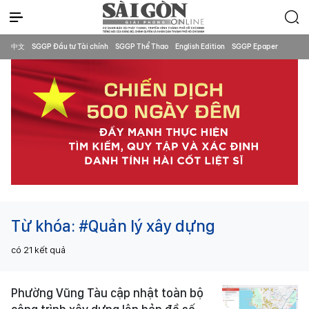
中文
SGGP Đầu tư Tài chính
SGGP Thể Thao
English Edition
SGGP Epaper
Từ khóa:
#Quản lý xây dựng
có
21
kết quả
Phường Vũng Tàu cập nhật toàn bộ