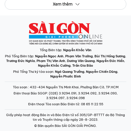
Xem thêm
Tổng Biên tập:
Nguyễn Khắc Văn
Phó Tổng Biên tập:
Nguyễn Ngọc Anh
,
Phạm Văn Trường
,
Bùi Thị Hồng Sương
,
Trương Đức Nghĩa
,
Phạm Thị Vân Anh
,
Dương Văn Quang
,
Nguyễn Đức Hiển
,
Nguyễn Khắc Cường
,
Trần Gia Bảo
Phó Tổng Thư ký tòa soạn:
Ngô Quang Trưởng
,
Nguyễn Chiến Dũng
,
Nguyễn Phước Bình
Tòa soạn
: 432-434 Nguyễn Thị Minh Khai, Phường Bàn Cờ, TP.HCM
Điện thoại Báo SGGP
: (028) 3.9294.091, 3.9294.092, 3.9294.093,
3.9294.097, 3.9294.098
Điện thoại Tòa soạn Báo Điện tử
: 08 65 11 22 55
Giấy phép hoạt động Báo in và Báo Điện tử số 305/GP-BTTTT do Bộ Thông
tin và Truyền thông cấp ngày 28-8-2023.
© Bản quyền Báo SÀI GÒN GIẢI PHÓNG.