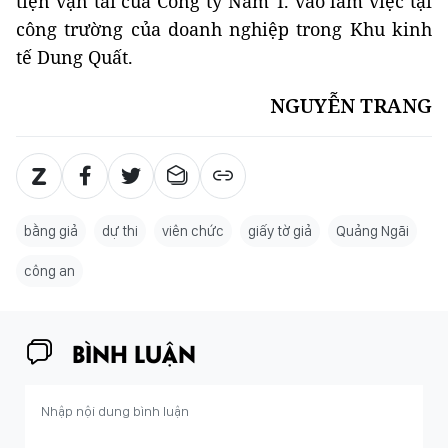
tiện vận tải của Công ty Nam T. vào làm việc tại
công trường của doanh nghiệp trong Khu kinh
tế Dung Quất.
NGUYỄN TRANG
bằng giả
dự thi
viên chức
giấy tờ giả
Quảng Ngãi
công an
BÌNH LUẬN