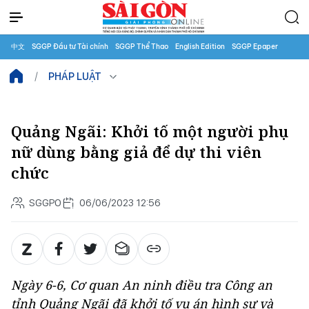
中文
SGGP Đầu tư Tài chính
SGGP Thể Thao
English Edition
SGGP Epaper
PHÁP LUẬT
Quảng Ngãi: Khởi tố một người phụ
nữ dùng bằng giả để dự thi viên
chức
SGGPO
06/06/2023 12:56
Ngày 6-6, Cơ quan An ninh điều tra Công an
tỉnh Quảng Ngãi đã khởi tố vụ án hình sự và