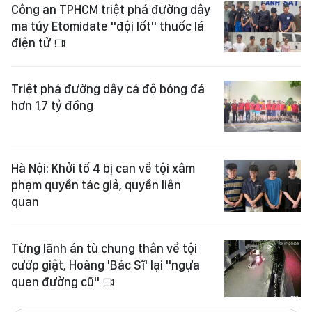
Công an TPHCM triệt phá đường dây
ma túy Etomidate "đội lốt" thuốc lá
điện tử
Triệt phá đường dây cá độ bóng đá
hơn 1,7 tỷ đồng
Hà Nội: Khởi tố 4 bị can về tội xâm
phạm quyền tác giả, quyền liên
quan
Từng lãnh án tù chung thân về tội
cướp giật, Hoàng 'Bác Sĩ' lại "ngựa
quen đường cũ"