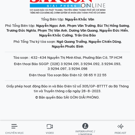
Tổng Biên tập:
Nguyễn Khắc Văn
Phó Tổng Biên tập:
Nguyễn Ngọc Anh
,
Phạm Văn Trường
,
Bùi Thị Hồng Sương
,
Trương Đức Nghĩa
,
Phạm Thị Vân Anh
,
Dương Văn Quang
,
Nguyễn Đức Hiển
,
Nguyễn Khắc Cường
,
Trần Gia Bảo
Phó Tổng Thư ký tòa soạn:
Ngô Quang Trưởng
,
Nguyễn Chiến Dũng
,
Nguyễn Phước Bình
Tòa soạn
: 432-434 Nguyễn Thị Minh Khai, Phường Bàn Cờ, TP.HCM
Điện thoại Báo SGGP
: (028) 3.9294.091, 3.9294.092, 3.9294.093,
3.9294.097, 3.9294.098
Điện thoại Tòa soạn Báo Điện tử
: 08 65 11 22 55
Giấy phép hoạt động Báo in và Báo Điện tử số 305/GP-BTTTT do Bộ Thông
tin và Truyền thông cấp ngày 28-8-2023.
© Bản quyền Báo SÀI GÒN GIẢI PHÓNG.
INFOGRAPHIC /
CHUYÊN MỤC
VIDEO
PODCAST
LONGFORM