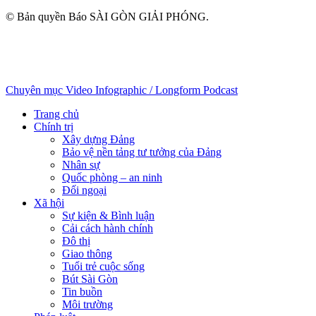
© Bản quyền Báo SÀI GÒN GIẢI PHÓNG.
Chuyên mục
Video
Infographic / Longform
Podcast
Trang chủ
Chính trị
Xây dựng Đảng
Bảo vệ nền tảng tư tưởng của Đảng
Nhân sự
Quốc phòng – an ninh
Đối ngoại
Xã hội
Sự kiện & Bình luận
Cải cách hành chính
Đô thị
Giao thông
Tuổi trẻ cuộc sống
Bút Sài Gòn
Tin buồn
Môi trường