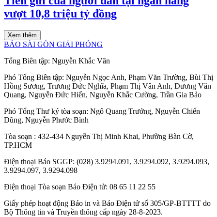
Tiền gửi của người dân tại ngân hàng
vượt 10,8 triệu tỷ đồng
Xem thêm
BÁO SÀI GÒN GIẢI PHÓNG
Tổng Biên tập:
Nguyễn Khắc Văn
Phó Tổng Biên tập:
Nguyễn Ngọc Anh
,
Phạm Văn Trường
,
Bùi Thị
Hồng Sương
,
Trương Đức Nghĩa
,
Phạm Thị Vân Anh
,
Dương Văn
Quang
,
Nguyễn Đức Hiển
,
Nguyễn Khắc Cường
,
Trần Gia Bảo
Phó Tổng Thư ký tòa soạn:
Ngô Quang Trưởng
,
Nguyễn Chiến
Dũng
,
Nguyễn Phước Bình
Tòa soạn
: 432-434 Nguyễn Thị Minh Khai, Phường Bàn Cờ,
TP.HCM
Điện thoại Báo SGGP
: (028) 3.9294.091, 3.9294.092, 3.9294.093,
3.9294.097, 3.9294.098
Điện thoại Tòa soạn Báo Điện tử
: 08 65 11 22 55
Giấy phép hoạt động Báo in và Báo Điện tử số 305/GP-BTTTT do
Bộ Thông tin và Truyền thông cấp ngày 28-8-2023.