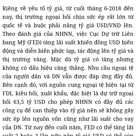
Riêng về yếu tố tỷ giá, từ cuối tháng 6-2018 đến
nay, thị trường ngoại hối chịu sức ép rất lớn từ
quốc tế và buộc phải nâng tỷ giá USD/VND lên.
Theo đánh giá của NHNN, việc Cục Dự trữ Liên
bang Mỹ (FED) tăng lãi suất khiến đồng USD biến
động và diễn biến phức tạp, tác động lên tỷ giá và
thị trường vàng. Mặc dù tỷ giá có tăng nhưng
không có dấu hiệu căng thẳng. Nhu cầu ngoại tệ
của người dân và DN vẫn được đáp ứng đầy đủ.
Bên cạnh đó, với nguồn cung ngoại tệ hiện tại từ
FDI, kiều hối, xuất khẩu, đặc biệt là dự trữ ngoại
hối 63,5 tỷ USD cho phép NHNN có đầy đủ các
công cụ để can thiệp vào tỷ giá nên sẽ không gây
sức ép lên nguồn vốn cũng như lãi suất cho vay
của DN. Từ nay đến cuối năm, FED có thể tăng lãi
suất 2 hoặc 3 lần nữa nên tỷ giá USD có thể còn