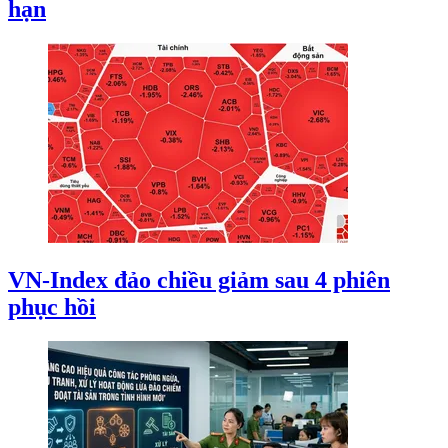
hạn
VN-Index đảo chiều giảm sau 4 phiên
phục hồi