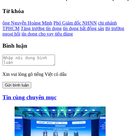
Từ khóa
ông Nguyễn Hoàng Minh
Phó Giám đốc NHNN
chi nhánh
TPHCM
Tăng trưởng tín dụng
tín dụng bất động sản
thị trường
ngoại hối
tín dụng cho vay tiêu dùng
Bình luận
Xin vui lòng gõ tiếng Việt có dấu
Gửi bình luận
Tin cùng chuyên mục