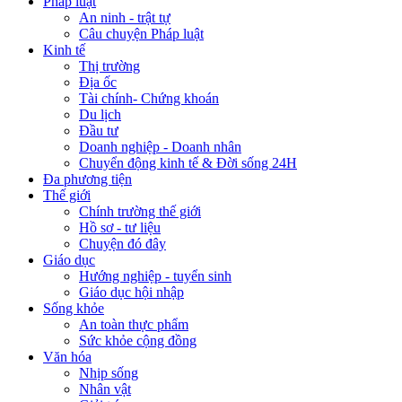
Pháp luật
An ninh - trật tự
Câu chuyện Pháp luật
Kinh tế
Thị trường
Địa ốc
Tài chính- Chứng khoán
Du lịch
Đầu tư
Doanh nghiệp - Doanh nhân
Chuyển động kinh tế & Đời sống 24H
Đa phương tiện
Thế giới
Chính trường thế giới
Hồ sơ - tư liệu
Chuyện đó đây
Giáo dục
Hướng nghiệp - tuyển sinh
Giáo dục hội nhập
Sống khỏe
An toàn thực phẩm
Sức khỏe cộng đồng
Văn hóa
Nhịp sống
Nhân vật