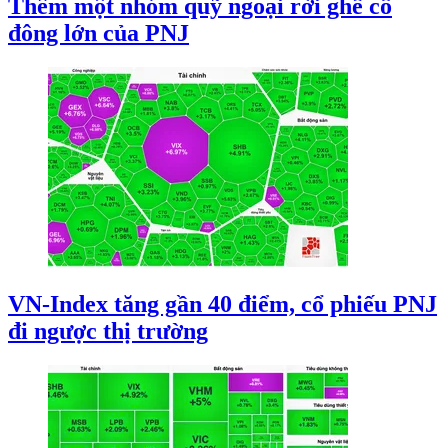
Thêm một nhóm quỹ ngoại rời ghế cổ
đông lớn của PNJ
VN-Index tăng gần 40 điểm, cổ phiếu PNJ
đi ngược thị trường