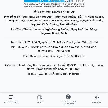
Tổng Biên tập:
Nguyễn Khắc Văn
Phó Tổng Biên tập:
Nguyễn Ngọc Anh
,
Phạm Văn Trường
,
Bùi Thị Hồng Sương
,
Trương Đức Nghĩa
,
Phạm Thị Vân Anh
,
Dương Văn Quang
,
Nguyễn Đức Hiển
,
Nguyễn Khắc Cường
,
Trần Gia Bảo
Phó Tổng Thư ký tòa soạn:
Ngô Quang Trưởng
,
Nguyễn Chiến Dũng
,
Nguyễn Phước Bình
Tòa soạn
: 432-434 Nguyễn Thị Minh Khai, Phường Bàn Cờ, TP.HCM
Điện thoại Báo SGGP
: (028) 3.9294.091, 3.9294.092, 3.9294.093,
3.9294.097, 3.9294.098
Điện thoại Tòa soạn Báo Điện tử
: 08 65 11 22 55
Giấy phép hoạt động Báo in và Báo Điện tử số 305/GP-BTTTT do Bộ Thông
tin và Truyền thông cấp ngày 28-8-2023.
© Bản quyền Báo SÀI GÒN GIẢI PHÓNG.
INFOGRAPHIC /
CHUYÊN MỤC
VIDEO
PODCAST
LONGFORM