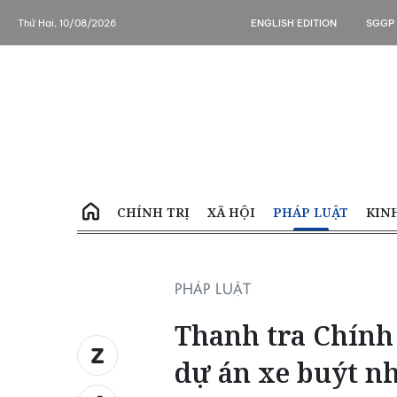
Thứ Hai, 10/08/2026
ENGLISH EDITION
SGGP
CHÍNH TRỊ
XÃ HỘI
PHÁP LUẬT
KIN
PHÁP LUẬT
Thanh tra Chính 
dự án xe buýt n