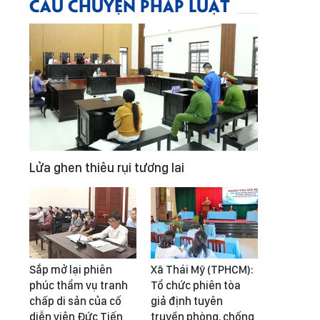
CÂU CHUYỆN PHÁP LUẬT
Lửa ghen thiêu rụi tương lai
Sắp mở lại phiên
Xã Thái Mỹ (TPHCM):
phúc thẩm vụ tranh
Tổ chức phiên tòa
chấp di sản của cố
giả định tuyên
diễn viên Đức Tiến
truyền phòng, chống