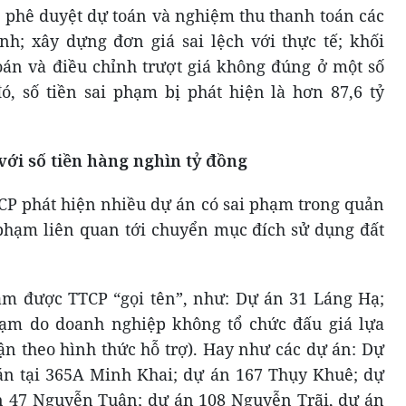
, phê duyệt dự toán và nghiệm thu thanh toán các
h; xây dựng đơn giá sai lệch với thực tế; khối
oán và điều chỉnh trượt giá không đúng ở một số
, số tiền sai phạm bị phát hiện là hơn 87,6 tỷ
ới số tiền hàng nghìn tỷ đồng
TCP phát hiện nhiều dự án có sai phạm trong quản
i phạm liên quan tới chuyển mục đích sử dụng đất
ạm được TTCP “gọi tên”, như: Dự án 31 Láng Hạ;
ạm do doanh nghiệp không tổ chức đấu giá lựa
ận theo hình thức hỗ trợ). Hay như các dự án: Dự
án tại 365A Minh Khai; dự án 167 Thụy Khuê; dự
n 47 Nguyễn Tuân; dự án 108 Nguyễn Trãi, dự án