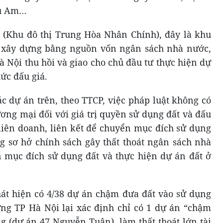
ầu Am…
C3 (Khu đô thị Trung Hòa Nhân Chính), đây là khu
c xây dựng bằng nguồn vốn ngân sách nhà nước,
ội thu hồi và giao cho chủ đầu tư thực hiện dự
ức đấu giá.
ác dự án trên, theo TTCP, việc pháp luật không có
ương mại đối với giá trị quyền sử dụng đất và đấu
 liên doanh, liên kết để chuyển mục đích sử dụng
g sơ hở chính sách gây thất thoát ngân sách nhà
 mục đích sử dụng đất và thực hiện dự án đất ở
hát hiện có 4/38 dự án chậm đưa đất vào sử dụng
ưng TP Hà Nội lại xác định chỉ có 1 dự án “chậm
ng (dự án 47 Nguyễn Tuân), làm thất thoát lớn tài