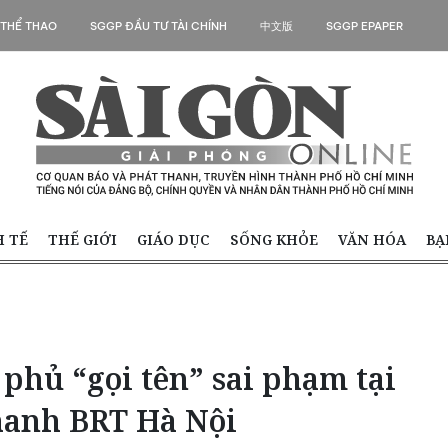
 THỂ THAO
SGGP ĐẦU TƯ TÀI CHÍNH
中文版
SGGP EPAPER
H TẾ
THẾ GIỚI
GIÁO DỤC
SỐNG KHỎE
VĂN HÓA
BẠ
phủ “gọi tên” sai phạm tại
hanh BRT Hà Nội