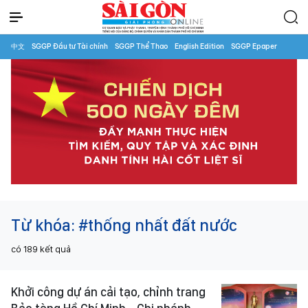
中文
SGGP Đầu tư Tài chính
SGGP Thể Thao
English Edition
SGGP Epaper
Từ khóa:
#thống nhất đất nước
có
189
kết quả
Khởi công dự án cải tạo, chỉnh trang