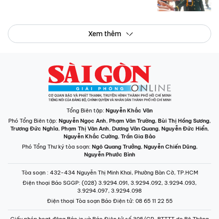
Xem thêm
Tổng Biên tập:
Nguyễn Khắc Văn
Phó Tổng Biên tập:
Nguyễn Ngọc Anh
,
Phạm Văn Trường
,
Bùi Thị Hồng Sương
,
Trương Đức Nghĩa
,
Phạm Thị Vân Anh
,
Dương Văn Quang
,
Nguyễn Đức Hiển
,
Nguyễn Khắc Cường
,
Trần Gia Bảo
Phó Tổng Thư ký tòa soạn:
Ngô Quang Trưởng
,
Nguyễn Chiến Dũng
,
Nguyễn Phước Bình
Tòa soạn
: 432-434 Nguyễn Thị Minh Khai, Phường Bàn Cờ, TP.HCM
Điện thoại Báo SGGP
: (028) 3.9294.091, 3.9294.092, 3.9294.093,
3.9294.097, 3.9294.098
Điện thoại Tòa soạn Báo Điện tử
: 08 65 11 22 55