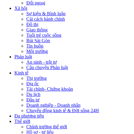
Đối ngoại
Xã hội
Sự kiện & Bình luận
Cải cách hành chính
Đô thị
Giao thông
Tuổi trẻ cuộc sống
Bút Sài Gòn
Tin buồn
Môi trường
Pháp luật
An ninh - trật tự
Câu chuyện Pháp luật
Kinh tế
Thị trường
Địa ốc
Tài chính- Chứng khoán
Du lịch
Đầu tư
Doanh nghiệp - Doanh nhân
Chuyển động kinh tế & Đời sống 24H
Đa phương tiện
Thế giới
Chính trường thế giới
Hồ sơ - tư liệu