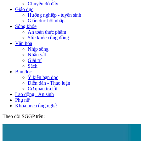
Chuyện đó đây
Giáo dục
Hướng nghiệp - tuyển sinh
Giáo dục hội nhập
Sống khỏe
An toàn thực phẩm
Sức khỏe cộng đồng
Văn hóa
Nhịp sống
Nhân vật
Giải trí
Sách
Bạn đọc
Ý kiến bạn đọc
Diễn đàn - Thảo luận
Cơ quan trả lời
Lao động - An sinh
Phụ nữ
Khoa học công nghệ
Theo dõi SGGP trên: