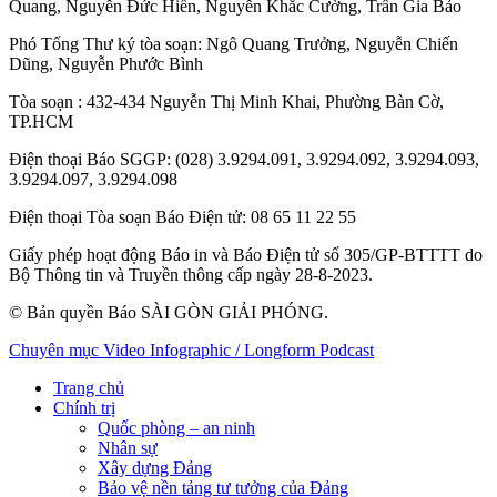
Quang
,
Nguyễn Đức Hiển
,
Nguyễn Khắc Cường
,
Trần Gia Bảo
Phó Tổng Thư ký tòa soạn:
Ngô Quang Trưởng
,
Nguyễn Chiến
Dũng
,
Nguyễn Phước Bình
Tòa soạn
: 432-434 Nguyễn Thị Minh Khai, Phường Bàn Cờ,
TP.HCM
Điện thoại Báo SGGP
: (028) 3.9294.091, 3.9294.092, 3.9294.093,
3.9294.097, 3.9294.098
Điện thoại Tòa soạn Báo Điện tử
: 08 65 11 22 55
Giấy phép hoạt động Báo in và Báo Điện tử số 305/GP-BTTTT do
Bộ Thông tin và Truyền thông cấp ngày 28-8-2023.
© Bản quyền Báo SÀI GÒN GIẢI PHÓNG.
Chuyên mục
Video
Infographic / Longform
Podcast
Trang chủ
Chính trị
Quốc phòng – an ninh
Nhân sự
Xây dựng Đảng
Bảo vệ nền tảng tư tưởng của Đảng