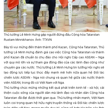
Thủ tướng Lê Minh Hưng gặp người đứng đầu Cộng hòa Tatarstan
Rustam Minnikhanov. Ảnh: TTXVN
Bày tỏ vui mừng đến thăm thành phố Kazan, Cộng hòa Tatarstan, Thủ
tướng Lê Minh Hưng đánh giá cao việc Cộng hòa Tatarstan và thành
phố Kazan đã chuẩn bị chu đáo cho Hội nghị Cấp cao ASEAN – Nga
với quy mô lớn và sự tham gia đông đảo của các lãnh đạo cũng như
chuyên gia các nước. Thủ tướng Lê Minh Hưng tin tưởng Hội nghị sẽ
tạo động lực tiếp tục thúc đẩy mạnh mẽ hơn nữa quan hệ Đối tác
chiến lược ASEAN - Nga nói chung và quan hệ giữa các nước thành
viên ASEAN, trong đó có Việt Nam với Nga.
Thủ tướng chúc mừng những kết quả phát triển kinh tế - xã hội, cải
thiện cuộc sống của người dân mà lãnh đạo và nhân dân Cộng hòa
Tatarstan đã đạt được thời gian qua. Thủ tướng nhấn mạnh, Việt Nam
luôn coi trọng quan hệ hữu nghị truyền thống và Đối tác chiến lược
toàn diện với Nga, mong muốn duy trì, củng cố hợp tác trên các lĩnh