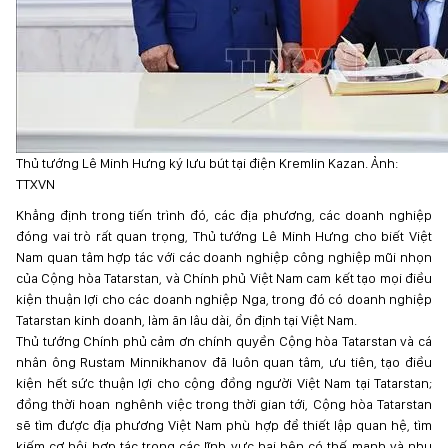
Thủ tướng Lê Minh Hưng ký lưu bút tại điện Kremlin Kazan. Ảnh:
TTXVN
Khẳng định trong tiến trình đó, các địa phương, các doanh nghiệp
đóng vai trò rất quan trọng, Thủ tướng Lê Minh Hưng cho biết Việt
Nam quan tâm hợp tác với các doanh nghiệp công nghiệp mũi nhọn
của Cộng hòa Tatarstan, và Chính phủ Việt Nam cam kết tạo mọi điều
kiện thuận lợi cho các doanh nghiệp Nga, trong đó có doanh nghiệp
Tatarstan kinh doanh, làm ăn lâu dài, ổn định tại Việt Nam.
Thủ tướng Chính phủ cảm ơn chính quyền Cộng hòa Tatarstan và cá
nhân ông Rustam Minnikhanov đã luôn quan tâm, ưu tiên, tạo điều
kiện hết sức thuận lợi cho cộng đồng người Việt Nam tại Tatarstan;
đồng thời hoan nghênh việc trong thời gian tới, Cộng hòa Tatarstan
sẽ tìm được địa phương Việt Nam phù hợp để thiết lập quan hệ, tìm
kiếm cơ hội hợp tác trong các lĩnh vực hai bên có thế mạnh và nhu