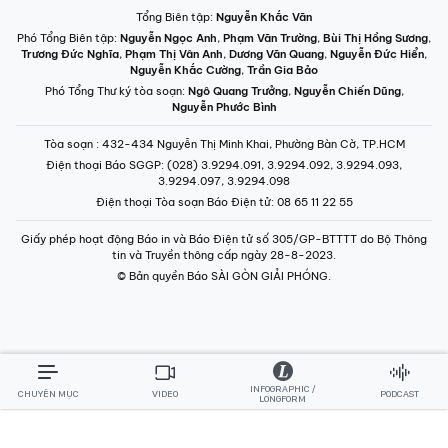
Tổng Biên tập:
Nguyễn Khắc Văn
Phó Tổng Biên tập:
Nguyễn Ngọc Anh
,
Phạm Văn Trường
,
Bùi Thị Hồng Sương
,
Trương Đức Nghĩa
,
Phạm Thị Vân Anh
,
Dương Văn Quang
,
Nguyễn Đức Hiển
,
Nguyễn Khắc Cường
,
Trần Gia Bảo
Phó Tổng Thư ký tòa soạn:
Ngô Quang Trưởng
,
Nguyễn Chiến Dũng
,
Nguyễn Phước Bình
Tòa soạn
: 432-434 Nguyễn Thị Minh Khai, Phường Bàn Cờ, TP.HCM
Điện thoại Báo SGGP
: (028) 3.9294.091, 3.9294.092, 3.9294.093,
3.9294.097, 3.9294.098
Điện thoại Tòa soạn Báo Điện tử
: 08 65 11 22 55
Giấy phép hoạt động Báo in và Báo Điện tử số 305/GP-BTTTT do Bộ Thông
tin và Truyền thông cấp ngày 28-8-2023.
© Bản quyền Báo SÀI GÒN GIẢI PHÓNG.
INFOGRAPHIC /
CHUYÊN MỤC
VIDEO
PODCAST
LONGFORM