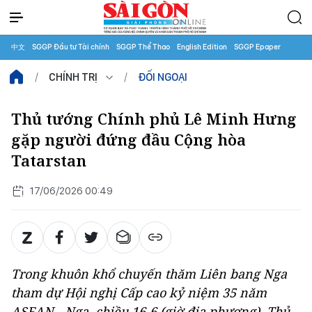
中文
SGGP Đầu tư Tài chính
SGGP Thể Thao
English Edition
SGGP Epaper
CHÍNH TRỊ
ĐỐI NGOẠI
Thủ tướng Chính phủ Lê Minh Hưng
gặp người đứng đầu Cộng hòa
Tatarstan
17/06/2026 00:49
Trong khuôn khổ chuyến thăm Liên bang Nga
tham dự Hội nghị Cấp cao kỷ niệm 35 năm
ASEAN - Nga, chiều 16-6 (giờ địa phương), Thủ