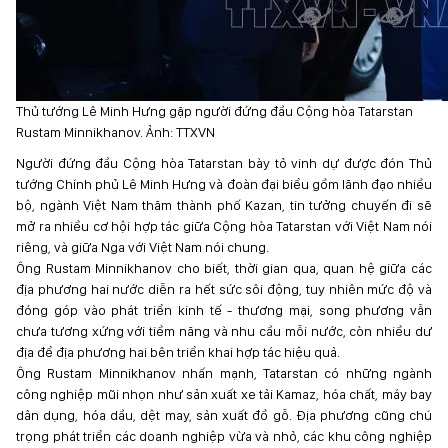
Thủ tướng Lê Minh Hưng gặp người đứng đầu Cộng hòa Tatarstan
Rustam Minnikhanov. Ảnh: TTXVN
Người đứng đầu Cộng hòa Tatarstan bày tỏ vinh dự được đón Thủ
tướng Chính phủ Lê Minh Hưng và đoàn đại biểu gồm lãnh đạo nhiều
bộ, ngành Việt Nam thăm thành phố Kazan, tin tưởng chuyến đi sẽ
mở ra nhiều cơ hội hợp tác giữa Cộng hòa Tatarstan với Việt Nam nói
riêng, và giữa Nga với Việt Nam nói chung.
Ông Rustam Minnikhanov cho biết, thời gian qua, quan hệ giữa các
địa phương hai nước diễn ra hết sức sôi động, tuy nhiên mức độ và
đóng góp vào phát triển kinh tế - thương mại, song phương vẫn
chưa tương xứng với tiềm năng và nhu cầu mỗi nước, còn nhiều dư
địa để địa phương hai bên triển khai hợp tác hiệu quả.
Ông Rustam Minnikhanov nhấn mạnh, Tatarstan có những ngành
công nghiệp mũi nhọn như sản xuất xe tải Kamaz, hóa chất, máy bay
dân dụng, hóa dầu, dệt may, sản xuất đồ gỗ. Địa phương cũng chú
trọng phát triển các doanh nghiệp vừa và nhỏ, các khu công nghiệp