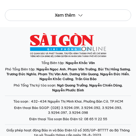
Xem thêm
Tổng Biên tập:
Nguyễn Khắc Văn
Phó Tổng Biên tập:
Nguyễn Ngọc Anh
,
Phạm Văn Trường
,
Bùi Thị Hồng Sương
,
Trương Đức Nghĩa
,
Phạm Thị Vân Anh
,
Dương Văn Quang
,
Nguyễn Đức Hiển
,
Nguyễn Khắc Cường
,
Trần Gia Bảo
Phó Tổng Thư ký tòa soạn:
Ngô Quang Trưởng
,
Nguyễn Chiến Dũng
,
Nguyễn Phước Bình
Tòa soạn
: 432-434 Nguyễn Thị Minh Khai, Phường Bàn Cờ, TP.HCM
Điện thoại Báo SGGP
: (028) 3.9294.091, 3.9294.092, 3.9294.093,
3.9294.097, 3.9294.098
Điện thoại Tòa soạn Báo Điện tử
: 08 65 11 22 55
Giấy phép hoạt động Báo in và Báo Điện tử số 305/GP-BTTTT do Bộ Thông
tin và Truyền thông cấp ngày 28-8-2023.