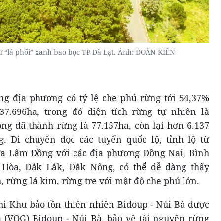
 “lá phổi” xanh bao bọc TP Đà Lạt. Ảnh: ĐOÀN KIÊN
g địa phương có tỷ lệ che phủ rừng tới 54,37%
37.696ha, trong đó diện tích rừng tự nhiên là
ồng đã thành rừng là 77.157ha, còn lại hơn 6.137
. Di chuyển dọc các tuyến quốc lộ, tỉnh lộ từ
ữa Lâm Đồng với các địa phương Đồng Nai, Bình
Hòa, Đắk Lắk, Đắk Nông, có thể dễ dàng thấy
 rừng lá kim, rừng tre với mật độ che phủ lớn.
khi Khu bảo tồn thiên nhiên Bidoup - Núi Bà được
 (VQG) Bidoup - Núi Bà, bảo vệ tài nguyên rừng