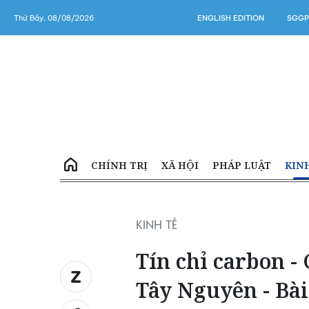
Thứ Bảy, 08/08/2026
ENGLISH EDITION
SGGP
CHÍNH TRỊ
XÃ HỘI
PHÁP LUẬT
KIN
KINH TẾ
Tín chỉ carbon -
Tây Nguyên - Bà