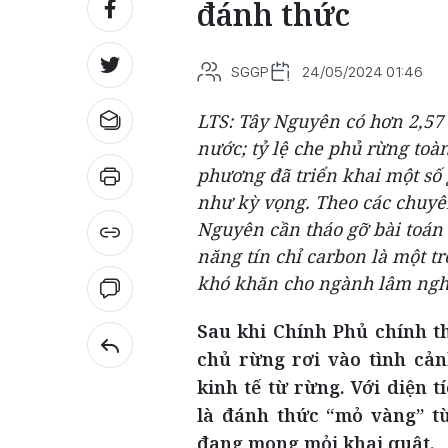
đánh thức
SGGP
24/05/2024 01:46
LTS: Tây Nguyên có hơn 2,57 
nước; tỷ lệ che phủ rừng toà
phương đã triển khai một số
như kỳ vọng. Theo các chuyê
Nguyên cần tháo gỡ bài toán 
năng tín chỉ carbon là một tr
khó khăn cho ngành lâm ngh
Sau khi Chính Phủ chính t
chủ rừng rơi vào tình cản
kinh tế từ rừng. Với diện t
là đánh thức “mỏ vàng” t
đang mong mỏi khai quật.