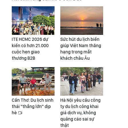
ITE HCMC 2026 dự
Sức hút du lịch biển
kiến có hơn 21.000
giúp Việt Nam thăng
cuộc hẹn giao
hạng trong mắt
thương B2B
khách châu Âu
Cần Thơ: Du lịch sinh
Hà Nội yêu cầu công
thái "thắng lớn" dịp
ty du lịch công khai
hè
giá dịch vụ, không
quảng cáo sai sự
thật