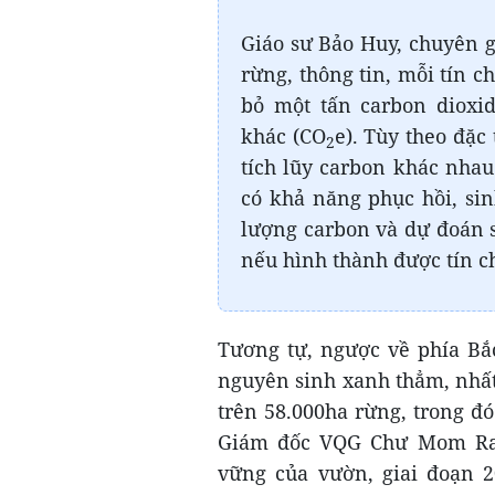
Giáo sư Bảo Huy, chuyên g
rừng, thông tin, mỗi tín c
bỏ một tấn carbon dioxi
khác (CO
e). Tùy theo đặc
2
tích lũy carbon khác nha
có khả năng phục hồi, sin
lượng carbon và dự đoán 
nếu hình thành được tín c
Tương tự, ngược về phía Bắ
nguyên sinh xanh thẳm, nhấ
trên 58.000ha rừng, trong đ
Giám đốc VQG Chư Mom Ray
vững của vườn, giai đoạn 2