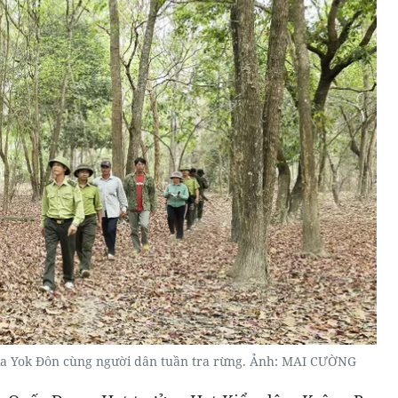
ia Yok Đôn cùng người dân tuần tra rừng. Ảnh: MAI CƯỜNG