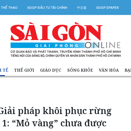
 THỂ THAO
SGGP ĐẦU TƯ TÀI CHÍNH
中文版
SGGP EPAPER
H TẾ
THẾ GIỚI
GIÁO DỤC
SỐNG KHỎE
VĂN HÓA
BẠ
 Giải pháp khôi phục rừng
i 1: “Mỏ vàng” chưa được