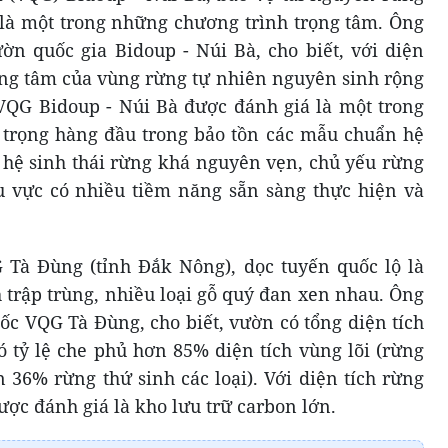
 là một trong những chương trình trọng tâm. Ông
n quốc gia Bidoup - Núi Bà, cho biết, với diện
trung tâm của vùng rừng tự nhiên nguyên sinh rộng
VQG Bidoup - Núi Bà được đánh giá là một trong
trọng hàng đầu trong bảo tồn các mẫu chuẩn hệ
ờ hệ sinh thái rừng khá nguyên vẹn, chủ yếu rừng
u vực có nhiều tiềm năng sẵn sàng thực hiện và
 Tà Đùng (tỉnh Đắk Nông), dọc tuyến quốc lộ là
trập trùng, nhiều loại gỗ quý đan xen nhau. Ông
 VQG Tà Đùng, cho biết, vườn có tổng diện tích
ó tỷ lệ che phủ hơn 85% diện tích vùng lõi (rừng
36% rừng thứ sinh các loại). Với diện tích rừng
ợc đánh giá là kho lưu trữ carbon lớn.