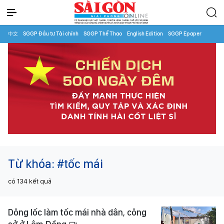
中文
SGGP Đầu tư Tài chính
SGGP Thể Thao
English Edition
SGGP Epaper
Từ khóa:
#tốc mái
có
134
kết quả
Dông lốc làm tốc mái nhà dân, công