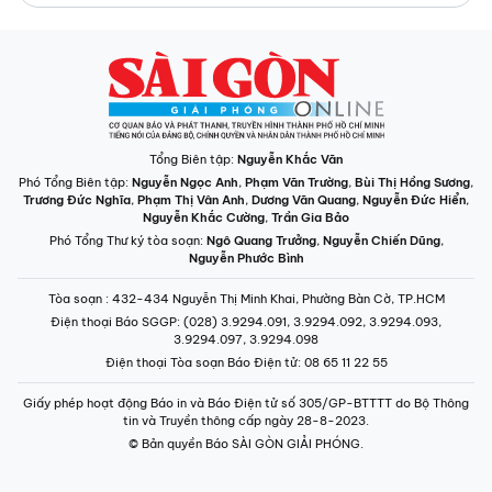
Tổng Biên tập:
Nguyễn Khắc Văn
Phó Tổng Biên tập:
Nguyễn Ngọc Anh
,
Phạm Văn Trường
,
Bùi Thị Hồng Sương
,
Trương Đức Nghĩa
,
Phạm Thị Vân Anh
,
Dương Văn Quang
,
Nguyễn Đức Hiển
,
Nguyễn Khắc Cường
,
Trần Gia Bảo
Phó Tổng Thư ký tòa soạn:
Ngô Quang Trưởng
,
Nguyễn Chiến Dũng
,
Nguyễn Phước Bình
Tòa soạn
: 432-434 Nguyễn Thị Minh Khai, Phường Bàn Cờ, TP.HCM
Điện thoại Báo SGGP
: (028) 3.9294.091, 3.9294.092, 3.9294.093,
3.9294.097, 3.9294.098
Điện thoại Tòa soạn Báo Điện tử
: 08 65 11 22 55
Giấy phép hoạt động Báo in và Báo Điện tử số 305/GP-BTTTT do Bộ Thông
tin và Truyền thông cấp ngày 28-8-2023.
© Bản quyền Báo SÀI GÒN GIẢI PHÓNG.