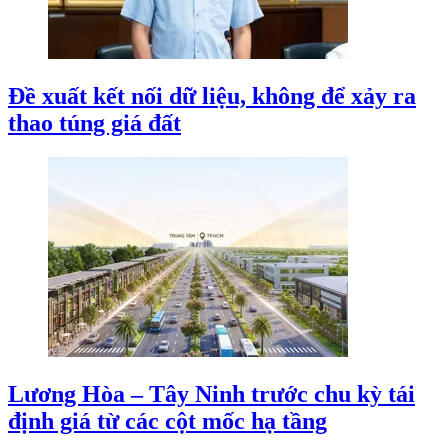
Đề xuất kết nối dữ liệu, không để xảy ra
thao túng giá đất
Lương Hòa – Tây Ninh trước chu kỳ tái
định giá từ các cột mốc hạ tầng