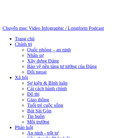
Chuyên mục
Video
Infographic / Longform
Podcast
Trang chủ
Chính trị
Quốc phòng – an ninh
Nhân sự
Xây dựng Đảng
Bảo vệ nền tảng tư tưởng của Đảng
Đối ngoại
Xã hội
Sự kiện & Bình luận
Cải cách hành chính
Đô thị
Giao thông
Tuổi trẻ cuộc sống
Bút Sài Gòn
Tin buồn
Môi trường
Pháp luật
An ninh - trật tự