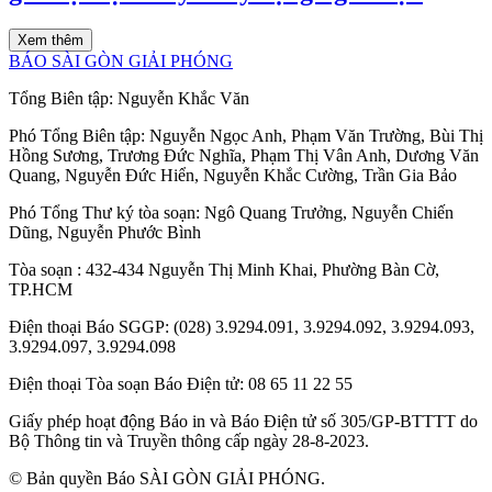
Xem thêm
BÁO SÀI GÒN GIẢI PHÓNG
Tổng Biên tập:
Nguyễn Khắc Văn
Phó Tổng Biên tập:
Nguyễn Ngọc Anh
,
Phạm Văn Trường
,
Bùi Thị
Hồng Sương
,
Trương Đức Nghĩa
,
Phạm Thị Vân Anh
,
Dương Văn
Quang
,
Nguyễn Đức Hiển
,
Nguyễn Khắc Cường
,
Trần Gia Bảo
Phó Tổng Thư ký tòa soạn:
Ngô Quang Trưởng
,
Nguyễn Chiến
Dũng
,
Nguyễn Phước Bình
Tòa soạn
: 432-434 Nguyễn Thị Minh Khai, Phường Bàn Cờ,
TP.HCM
Điện thoại Báo SGGP
: (028) 3.9294.091, 3.9294.092, 3.9294.093,
3.9294.097, 3.9294.098
Điện thoại Tòa soạn Báo Điện tử
: 08 65 11 22 55
Giấy phép hoạt động Báo in và Báo Điện tử số 305/GP-BTTTT do
Bộ Thông tin và Truyền thông cấp ngày 28-8-2023.
© Bản quyền Báo SÀI GÒN GIẢI PHÓNG.