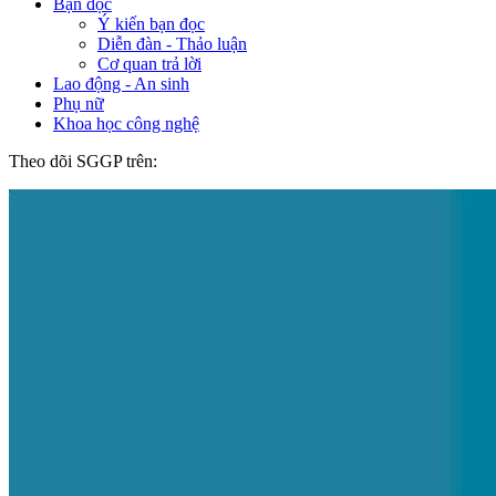
Bạn đọc
Ý kiến bạn đọc
Diễn đàn - Thảo luận
Cơ quan trả lời
Lao động - An sinh
Phụ nữ
Khoa học công nghệ
Theo dõi SGGP trên: