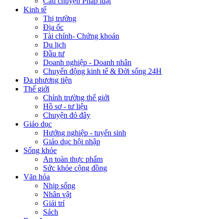
Câu chuyện Pháp luật
Kinh tế
Thị trường
Địa ốc
Tài chính- Chứng khoán
Du lịch
Đầu tư
Doanh nghiệp - Doanh nhân
Chuyển động kinh tế & Đời sống 24H
Đa phương tiện
Thế giới
Chính trường thế giới
Hồ sơ - tư liệu
Chuyện đó đây
Giáo dục
Hướng nghiệp - tuyển sinh
Giáo dục hội nhập
Sống khỏe
An toàn thực phẩm
Sức khỏe cộng đồng
Văn hóa
Nhịp sống
Nhân vật
Giải trí
Sách