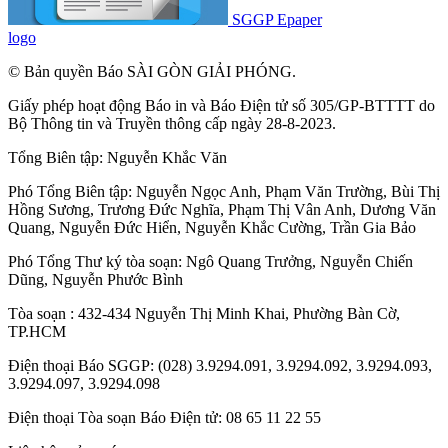
SGGP Epaper
logo
© Bản quyền Báo SÀI GÒN GIẢI PHÓNG.
Giấy phép hoạt động Báo in và Báo Điện tử số 305/GP-BTTTT do
Bộ Thông tin và Truyền thông cấp ngày 28-8-2023.
Tổng Biên tập:
Nguyễn Khắc Văn
Phó Tổng Biên tập:
Nguyễn Ngọc Anh
,
Phạm Văn Trường
,
Bùi Thị
Hồng Sương
,
Trương Đức Nghĩa
,
Phạm Thị Vân Anh
,
Dương Văn
Quang
,
Nguyễn Đức Hiển
,
Nguyễn Khắc Cường
,
Trần Gia Bảo
Phó Tổng Thư ký tòa soạn:
Ngô Quang Trưởng
,
Nguyễn Chiến
Dũng
,
Nguyễn Phước Bình
Tòa soạn : 432-434 Nguyễn Thị Minh Khai, Phường Bàn Cờ,
TP.HCM
Điện thoại Báo SGGP: (028) 3.9294.091, 3.9294.092, 3.9294.093,
3.9294.097, 3.9294.098
Điện thoại Tòa soạn Báo Điện tử: 08 65 11 22 55