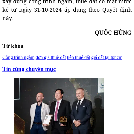
xây dựng công trình ngầm, thuê đất có mặt nước
kể từ ngày 31-10-2024 áp dụng theo Quyết định
này.
QUỐC HÙNG
Từ khóa
Công trình ngầm
đơn giá thuê đất
tiền thuê đất
giá đất tại tphcm
Tin cùng chuyên mục