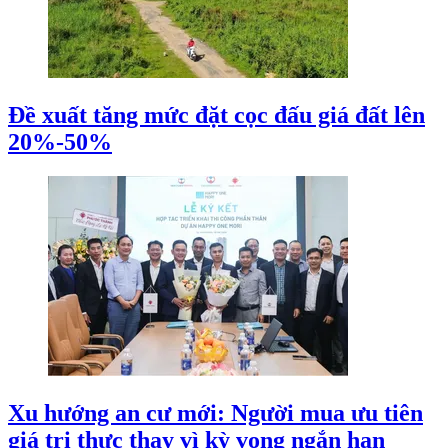
Đề xuất tăng mức đặt cọc đấu giá đất lên
20%-50%
Xu hướng an cư mới: Người mua ưu tiên
giá trị thực thay vì kỳ vọng ngắn hạn