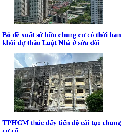
Bỏ đề xuất sở hữu chung cư có thời hạn
khỏi dự thảo Luật Nhà ở sửa đổi
TPHCM thúc đẩy tiến độ cải tạo chung
cư cũ