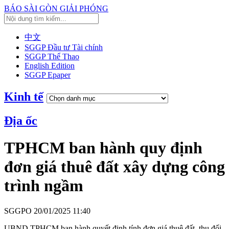
BÁO SÀI GÒN GIẢI PHÓNG
中文
SGGP Đầu tư Tài chính
SGGP Thể Thao
English Edition
SGGP Epaper
Kinh tế
Địa ốc
TPHCM ban hành quy định
đơn giá thuê đất xây dựng công
trình ngầm
SGGPO
20/01/2025 11:40
UBND TPHCM ban hành quyết định tính đơn giá thuê đất, thu đối