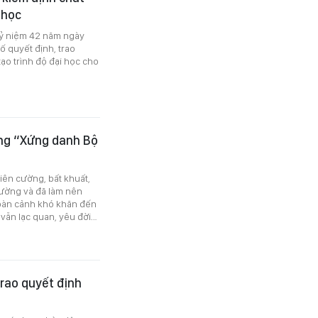
 học
kỷ niệm 42 năm ngày
ố quyết định, trao
ạo trình độ đại học cho
ống “Xứng danh Bộ
iên cường, bất khuất,
trường và đã làm nên
hoàn cảnh khó khăn đến
vẫn lạc quan, yêu đời…
rao quyết định