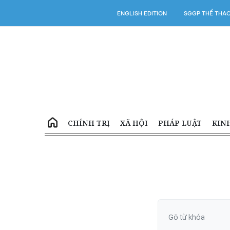
ENGLISH EDITION
SGGP THỂ THA
CHÍNH TRỊ
XÃ HỘI
PHÁP LUẬT
KIN