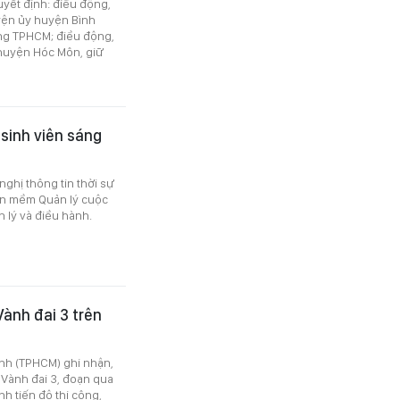
yết định: điều động,
yện ủy huyện Bình
ảng TPHCM; điều động,
huyện Hóc Môn, giữ
sinh viên sáng
ghị thông tin thời sự
ần mềm Quản lý cuộc
lý và điều hành.
ành đai 3 trên
nh (TPHCM) ghi nhận,
 Vành đai 3, đoạn qua
h tiến độ thi công,