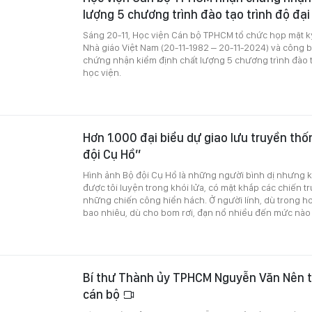
lượng 5 chương trình đào tạo trình độ đại
Sáng 20-11, Học viện Cán bộ TPHCM tổ chức họp mặt 
Nhà giáo Việt Nam (20-11-1982 – 20-11-2024) và công b
chứng nhận kiểm định chất lượng 5 chương trình đào t
học viện.
Hơn 1.000 đại biểu dự giao lưu truyền th
đội Cụ Hồ”
Hình ảnh Bộ đội Cụ Hồ là những người bình dị nhưng k
được tôi luyện trong khói lửa, có mặt khắp các chiến 
những chiến công hiển hách. Ở người lính, dù trong 
bao nhiêu, dù cho bom rơi, đạn nổ nhiều đến mức nào 
Bí thư Thành ủy TPHCM Nguyễn Văn Nên t
cán bộ