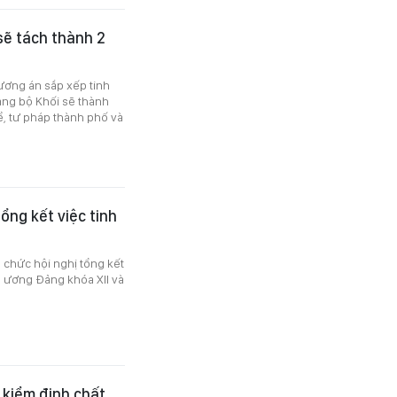
sẽ tách thành 2
ương án sắp xếp tinh
ảng bộ Khối sẽ thành
, tư pháp thành phố và
ổng kết việc tinh
 chức hội nghị tổng kết
g ương Đảng khóa XII và
kiểm định chất