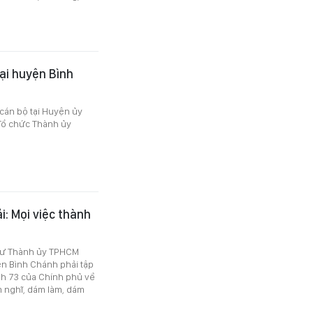
ại huyện Bình
 cán bộ tại Huyện ủy
Tổ chức Thành ủy
: Mọi việc thành
 thư Thành ủy TPHCM
ện Bình Chánh phải tập
ịnh 73 của Chính phủ về
m nghĩ, dám làm, dám