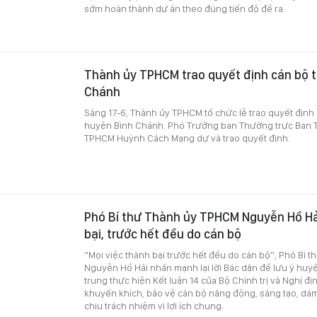
sớm hoàn thành dự án theo đúng tiến độ đề ra.
Thành ủy TPHCM trao quyết định cán bộ t
Chánh
Sáng 17-6, Thành ủy TPHCM tổ chức lễ trao quyết định
huyện Bình Chánh. Phó Trưởng ban Thường trực Ban 
TPHCM Huỳnh Cách Mạng dự và trao quyết định.
Phó Bí thư Thành ủy TPHCM Nguyễn Hồ Hải
bại, trước hết đều do cán bộ
“Mọi việc thành bại trước hết đều do cán bộ”, Phó Bí
Nguyễn Hồ Hải nhấn mạnh lại lời Bác dặn để lưu ý huy
trung thực hiện Kết luận 14 của Bộ Chính trị và Nghị đ
khuyến khích, bảo vệ cán bộ năng động, sáng tạo, dá
chịu trách nhiệm vì lợi ích chung.