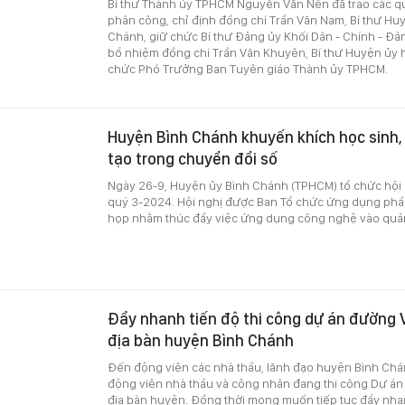
Bí thư Thành ủy TPHCM Nguyễn Văn Nên đã trao các qu
phân công, chỉ định đồng chí Trần Văn Nam, Bí thư Hu
Chánh, giữ chức Bí thư Đảng ủy Khối Dân - Chính - Đ
bổ nhiệm đồng chí Trần Văn Khuyên, Bí thư Huyện ủy 
chức Phó Trưởng Ban Tuyên giáo Thành ủy TPHCM.
Huyện Bình Chánh khuyến khích học sinh, 
tạo trong chuyển đổi số
Ngày 26-9, Huyện ủy Bình Chánh (TPHCM) tổ chức hội n
quý 3-2024. Hội nghị được Ban Tổ chức ứng dụng ph
họp nhằm thúc đẩy việc ứng dụng công nghệ vào quản 
Đẩy nhanh tiến độ thi công dự án đường V
địa bàn huyện Bình Chánh
Đến động viên các nhà thầu, lãnh đạo huyện Bình Chá
động viên nhà thầu và công nhân đang thi công Dự án
địa bàn huyện. Đồng thời mong muốn tiếp tục đẩy nhan