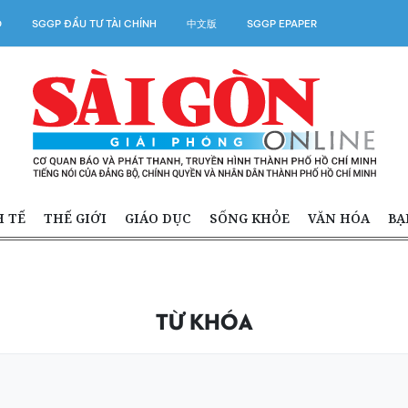
O
SGGP ĐẦU TƯ TÀI CHÍNH
中文版
SGGP EPAPER
H TẾ
THẾ GIỚI
GIÁO DỤC
SỐNG KHỎE
VĂN HÓA
BẠ
TỪ KHÓA