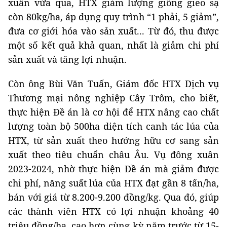
xuân vừa qua, HTX giảm lượng giống gieo sạ
còn 80kg/ha, áp dụng quy trình “1 phải, 5 giảm”,
đưa cơ giới hóa vào sản xuất... Từ đó, thu được
một số kết quả khả quan, nhất là giảm chi phí
sản xuất và tăng lợi nhuận.
Còn ông Bùi Văn Tuấn, Giám đốc HTX Dịch vụ
Thương mại nông nghiệp Cây Trôm, cho biết,
thực hiện Đề án là cơ hội để HTX nâng cao chất
lượng toàn bộ 500ha diện tích canh tác lúa của
HTX, từ sản xuất theo hướng hữu cơ sang sản
xuất theo tiêu chuẩn châu Âu. Vụ đông xuân
2023-2024, nhờ thực hiện Đề án mà giảm được
chi phí, năng suất lúa của HTX đạt gần 8 tấn/ha,
bán với giá từ 8.200-9.200 đồng/kg. Qua đó, giúp
các thành viên HTX có lợi nhuận khoảng 40
triệu đồng/ha, cao hơn cùng kỳ năm trước từ 15-