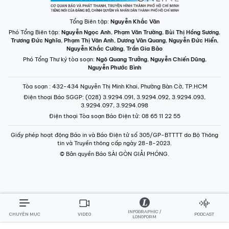
Tổng Biên tập:
Nguyễn Khắc Văn
Phó Tổng Biên tập:
Nguyễn Ngọc Anh
,
Phạm Văn Trường
,
Bùi Thị Hồng Sương
,
Trương Đức Nghĩa
,
Phạm Thị Vân Anh
,
Dương Văn Quang
,
Nguyễn Đức Hiển
,
Nguyễn Khắc Cường
,
Trần Gia Bảo
Phó Tổng Thư ký tòa soạn:
Ngô Quang Trưởng
,
Nguyễn Chiến Dũng
,
Nguyễn Phước Bình
Tòa soạn
: 432-434 Nguyễn Thị Minh Khai, Phường Bàn Cờ, TP.HCM
Điện thoại Báo SGGP
: (028) 3.9294.091, 3.9294.092, 3.9294.093,
3.9294.097, 3.9294.098
Điện thoại Tòa soạn Báo Điện tử
: 08 65 11 22 55
Giấy phép hoạt động Báo in và Báo Điện tử số 305/GP-BTTTT do Bộ Thông
tin và Truyền thông cấp ngày 28-8-2023.
© Bản quyền Báo SÀI GÒN GIẢI PHÓNG.
INFOGRAPHIC /
CHUYÊN MỤC
VIDEO
PODCAST
LONGFORM