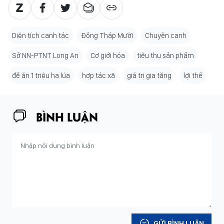
Diện tích canh tác
Đồng Tháp Mười
Chuyên canh
Sở NN-PTNT Long An
Cơ giới hóa
tiêu thụ sản phẩm
đề án 1 triệu ha lúa
hợp tác xã
giá trị gia tăng
lợi thế
BÌNH LUẬN
GỬI BÌNH LUẬN