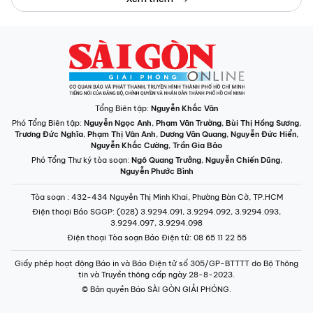
Tổng Biên tập:
Nguyễn Khắc Văn
Phó Tổng Biên tập:
Nguyễn Ngọc Anh
,
Phạm Văn Trường
,
Bùi Thị Hồng Sương
,
Trương Đức Nghĩa
,
Phạm Thị Vân Anh
,
Dương Văn Quang
,
Nguyễn Đức Hiển
,
Nguyễn Khắc Cường
,
Trần Gia Bảo
Phó Tổng Thư ký tòa soạn:
Ngô Quang Trưởng
,
Nguyễn Chiến Dũng
,
Nguyễn Phước Bình
Tòa soạn
: 432-434 Nguyễn Thị Minh Khai, Phường Bàn Cờ, TP.HCM
Điện thoại Báo SGGP
: (028) 3.9294.091, 3.9294.092, 3.9294.093,
3.9294.097, 3.9294.098
Điện thoại Tòa soạn Báo Điện tử
: 08 65 11 22 55
Giấy phép hoạt động Báo in và Báo Điện tử số 305/GP-BTTTT do Bộ Thông
tin và Truyền thông cấp ngày 28-8-2023.
© Bản quyền Báo SÀI GÒN GIẢI PHÓNG.