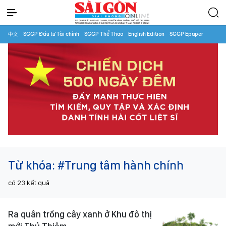
中文
SGGP Đầu tư Tài chính
SGGP Thể Thao
English Edition
SGGP Epaper
Từ khóa:
#Trung tâm hành chính
có
23
kết quả
Ra quân trồng cây xanh ở Khu đô thị