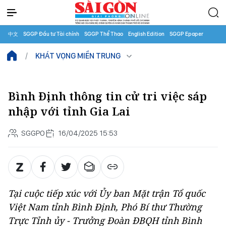
中文
SGGP Đầu tư Tài chính
SGGP Thể Thao
English Edition
SGGP Epaper
KHÁT VỌNG MIỀN TRUNG
Bình Định thông tin cử tri việc sáp
nhập với tỉnh Gia Lai
SGGPO
16/04/2025 15:53
Tại cuộc tiếp xúc với Ủy ban Mặt trận Tổ quốc
Việt Nam tỉnh Bình Định, Phó Bí thư Thường
Trực Tỉnh ủy - Trưởng Đoàn ĐBQH tỉnh Bình