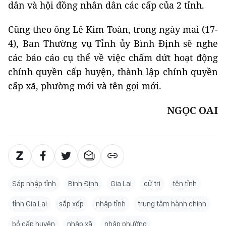
dân và hội đồng nhân dân các cấp của 2 tỉnh.
Cũng theo ông Lê Kim Toàn, trong ngày mai (17-
4), Ban Thường vụ Tỉnh ủy Bình Định sẽ nghe
các báo cáo cụ thể về việc chấm dứt hoạt động
chính quyền cấp huyện, thành lập chính quyền
cấp xã, phường mới và tên gọi mới.
NGỌC OAI
Sáp nhập tỉnh
Bình Định
Gia Lai
cử tri
tên tỉnh
tỉnh Gia Lai
sắp xếp
nhập tỉnh
trung tâm hành chính
bỏ cấp huyện
nhập xã
nhập phường