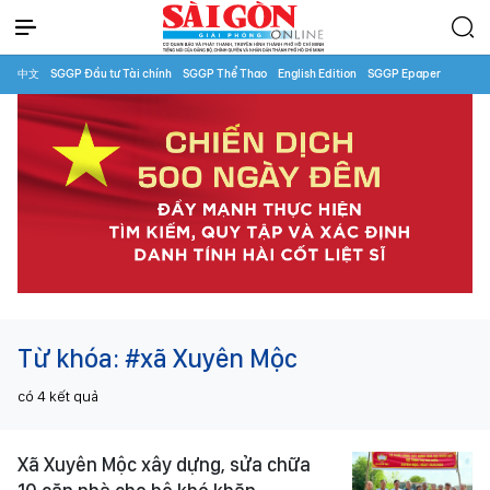
中文
SGGP Đầu tư Tài chính
SGGP Thể Thao
English Edition
SGGP Epaper
Từ khóa:
#xã Xuyên Mộc
có
4
kết quả
Xã Xuyên Mộc xây dựng, sửa chữa