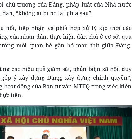
ọi chủ trương của Đảng, pháp luật của Nhà nước
ân, “không ai bị bỏ lại phía sau”.
u nối, tiếp nhận và phối hợp xử lý kịp thời các
áng của nhân dân; thực hiện dân chủ ở cơ sở, qua
cường mối quan hệ gắn bó máu thịt giữa Đảng,
ng cao hiệu quả giám sát, phản biện xã hội, duy
 góp ý xây dựng Đảng, xây dựng chính quyền”;
ng hoạt động của Ban tư vấn MTTQ trong việc kiến
hực tiễn.