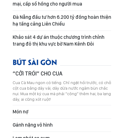
mại, cấp sổ hồng cho người mua
Đà Nẵng đầu tư hơn 6.200 tỷ đồng hoàn thiện
hạ tầng cảng Liên Chiểu
Khảo sát 4 dự án thuộc chương trình chỉnh
trang đô thị khu vực bờ Nam Kênh Đôi
BÚT SÀI GÒN
“CỞI TRÓI” CHO CUA
Cua Cà Mau ngon có tiếng. Chỉ ngặt hồi trước, có chỗ
cột cua bằng dây vải, dây dừa nước ngâm bùn chắc
nụi. Mua một ký cua mà phải “cõng” thêm hai, ba lạng
dây, ai cũng xót ruột!
Món nợ
Gánh nặng vô hình