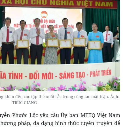
 khen đến các tập thể xuất sắc trong công tác mặt trận. Ảnh:
TRÚC GIANG
uyễn Phước Lộc yêu cầu Ủy ban MTTQ Việt Nam
hương pháp, đa dạng hình thức tuyên truyền để