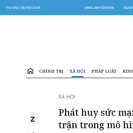
Thứ Bảy, 08/08/2026
ENGLISH EDITION
SGGP
CHÍNH TRỊ
XÃ HỘI
PHÁP LUẬT
KIN
XÃ HỘI
Phát huy sức mạ
trận trong mô h