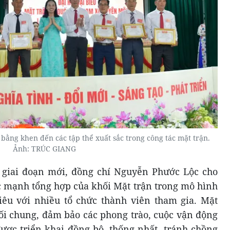
bằng khen đến các tập thể xuất sắc trong công tác mặt trận.
Ảnh: TRÚC GIANG
giai đoạn mới, đồng chí Nguyễn Phước Lộc cho
 mạnh tổng hợp của khối Mặt trận trong mô hình
êu với nhiều tổ chức thành viên tham gia. Mặt
hối chung, đảm bảo các phong trào, cuộc vận động
được triển khai đồng bộ, thống nhất, tránh chồng