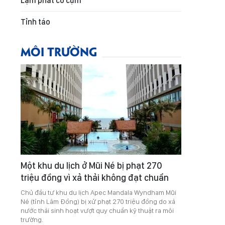
Lạm phát co cụm
Tỉnh táo
MÔI TRƯỜNG
Một khu du lịch ở Mũi Né bị phạt 270
triệu đồng vì xả thải không đạt chuẩn
Chủ đầu tư khu du lịch Apec Mandala Wyndham Mũi
Né (tỉnh Lâm Đồng) bị xử phạt 270 triệu đồng do xả
nước thải sinh hoạt vượt quy chuẩn kỹ thuật ra môi
trường.