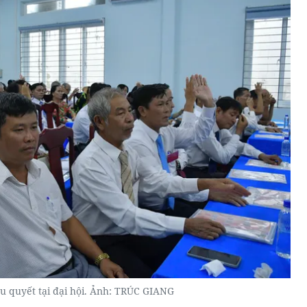
ểu quyết tại đại hội. Ảnh: TRÚC GIANG