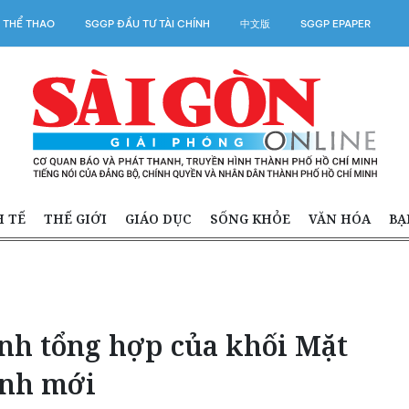
 THỂ THAO
SGGP ĐẦU TƯ TÀI CHÍNH
中文版
SGGP EPAPER
H TẾ
THẾ GIỚI
GIÁO DỤC
SỐNG KHỎE
VĂN HÓA
BẠ
nh tổng hợp của khối Mặt
ình mới