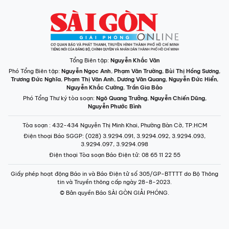
Tổng Biên tập:
Nguyễn Khắc Văn
Phó Tổng Biên tập:
Nguyễn Ngọc Anh
,
Phạm Văn Trường
,
Bùi Thị Hồng Sương
,
Trương Đức Nghĩa
,
Phạm Thị Vân Anh
,
Dương Văn Quang
,
Nguyễn Đức Hiển
,
Nguyễn Khắc Cường
,
Trần Gia Bảo
Phó Tổng Thư ký tòa soạn:
Ngô Quang Trưởng
,
Nguyễn Chiến Dũng
,
Nguyễn Phước Bình
Tòa soạn
: 432-434 Nguyễn Thị Minh Khai, Phường Bàn Cờ, TP.HCM
Điện thoại Báo SGGP
: (028) 3.9294.091, 3.9294.092, 3.9294.093,
3.9294.097, 3.9294.098
Điện thoại Tòa soạn Báo Điện tử
: 08 65 11 22 55
Giấy phép hoạt động Báo in và Báo Điện tử số 305/GP-BTTTT do Bộ Thông
tin và Truyền thông cấp ngày 28-8-2023.
© Bản quyền Báo SÀI GÒN GIẢI PHÓNG.