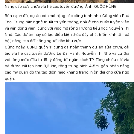
Nâng cấp sửa chữa vỉa hè các tuyến đường. Ảnh: QUỐC HÙNG
Bên cạnh đó, dự án còn mở rộng các công trình như Công viên Phú
Thọ, Trung tâm nghệ thuật truyền thống, nhà ở cho huấn luyện viên
và vận động viên, cùng với việc mở rộng Trường tiểu học Nguyễn Thị
Nhỏ. Các dự án này sẽ tạo điều kiện thúc đẩy phát triển kinh tế - xã
hội, nâng cao đời sống người dân khu vực.
Cùng ngày, UBND quận 11 cũng đã hoàn thành dự án sửa chữa, cải
tạo vỉa hè các tuyến đường Lê Đại Hành, Nguyễn Thị Nhỏ và Lữ Gia
với tổng mức đầu tư 15 tỷ đồng từ ngân sách TP. Tổng chiều dài vỉa
hè được cải tạo hơn 3,3 km, rộng trung bình 4-5m, góp phần nâng
cao mỹ quan đô thị, tạo diện mạo khang trang, hiện đại cho cửa ngõ
quận.