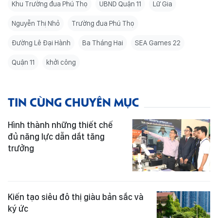
Khu Trường đua Phú Thọ
UBND Quận 11
Lữ Gia
Nguyễn Thị Nhỏ
Trường đua Phú Thọ
Đường Lê Đại Hành
Ba Tháng Hai
SEA Games 22
Quận 11
khởi công
TIN CÙNG CHUYÊN MỤC
Hình thành những thiết chế
đủ năng lực dẫn dắt tăng
trưởng
Kiến tạo siêu đô thị giàu bản sắc và
ký ức