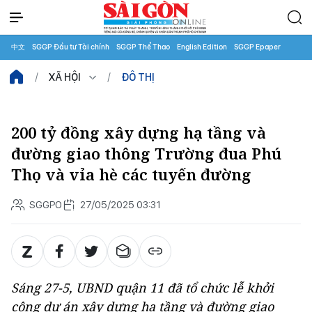
中文
SGGP Đầu tư Tài chính
SGGP Thể Thao
English Edition
SGGP Epaper
XÃ HỘI
ĐÔ THỊ
200 tỷ đồng xây dựng hạ tầng và
đường giao thông Trường đua Phú
Thọ và vỉa hè các tuyến đường
SGGPO
27/05/2025 03:31
Sáng 27-5, UBND quận 11 đã tổ chức lễ khởi
công dự án xây dựng hạ tầng và đường giao