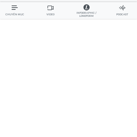
INFOGRAPHIC /
CHUYÊN MỤC
VIDEO
PODCAST
LONGFORM