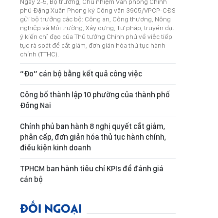
Ngày 2-5, Bộ trưởng, Chủ nhiệm Văn phòng Chính
phủ Đặng Xuân Phong ký Công văn 3905/VPCP-CĐS
gửi bộ trưởng các bộ: Công an, Công thương, Nông
nghiệp và Môi trường, Xây dựng, Tư pháp, truyền đạt
ý kiến chỉ đạo của Thủ tướng Chính phủ về việc tiếp
tục rà soát để cắt giảm, đơn giản hóa thủ tục hành
chính (TTHC).
“Đo” cán bộ bằng kết quả công việc
Công bố thành lập 10 phường của thành phố
Đồng Nai
Chính phủ ban hành 8 nghị quyết cắt giảm,
phân cấp, đơn giản hóa thủ tục hành chính,
điều kiện kinh doanh
TPHCM ban hành tiêu chí KPIs để đánh giá
cán bộ
ĐỐI NGOẠI