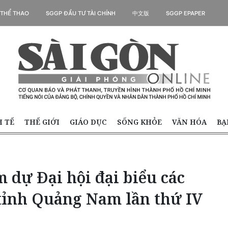
 THỂ THAO
SGGP ĐẦU TƯ TÀI CHÍNH
中文版
SGGP EPAPER
H TẾ
THẾ GIỚI
GIÁO DỤC
SỐNG KHỎE
VĂN HÓA
BẠ
m dự Đại hội đại biểu các
 tỉnh Quảng Nam lần thứ IV