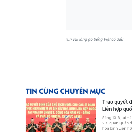
Xin vui lòng gõ tiếng Việt có dấu
TIN CÙNG CHUYÊN MỤC
Trao quyết đ
Liên hợp qu
Sáng 10-8, tại H
2 sĩ quan Quân 
hòa bình Liên h