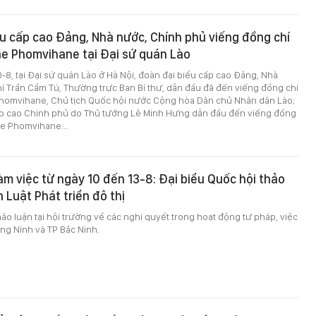
u cấp cao Đảng, Nhà nước, Chính phủ viếng đồng chí
 Phomvihane tại Đại sứ quán Lào
0-8, tại Đại sứ quán Lào ở Hà Nội, đoàn đại biểu cấp cao Đảng, Nhà
í Trần Cẩm Tú, Thường trực Ban Bí thư, dẫn đầu đã đến viếng đồng chí
omvihane, Chủ tịch Quốc hội nước Cộng hòa Dân chủ Nhân dân Lào;
ấp cao Chính phủ do Thủ tướng Lê Minh Hưng dẫn đầu đến viếng đồng
e Phomvihane...
àm việc từ ngày 10 đến 13-8: Đại biểu Quốc hội thảo
 Luật Phát triển đô thị
ảo luận tại hội trường về các nghị quyết trong hoạt động tư pháp, việc
ng Ninh và TP Bắc Ninh.