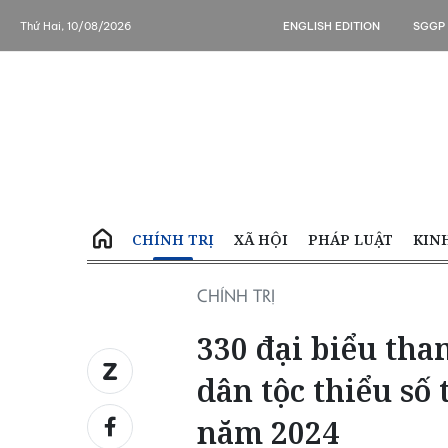
Thứ Hai, 10/08/2026
ENGLISH EDITION
SGGP
CHÍNH TRỊ
XÃ HỘI
PHÁP LUẬT
KIN
CHÍNH TRỊ
330 đại biểu tha
dân tộc thiểu số
năm 2024