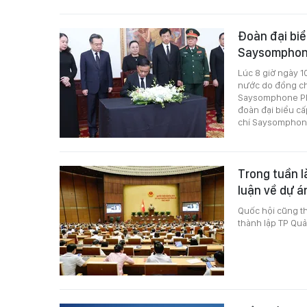
Đoàn đại biể
Saysomphone
Lúc 8 giờ ngày 1
nước do đồng ch
Saysomphone Ph
đoàn đại biểu c
chí Saysomphon
Trong tuần l
luận về dự án
Quốc hội cũng th
thành lập TP Quả