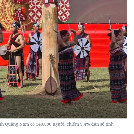
ỉnh Quảng Nam có 140.000 người, chiếm 9,4% dân số tỉnh