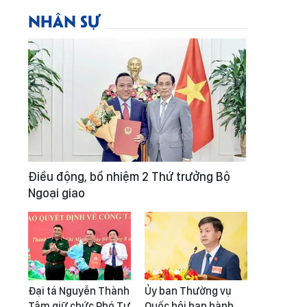
NHÂN SỰ
Điều động, bổ nhiệm 2 Thứ trưởng Bộ
Ngoại giao
Đại tá Nguyễn Thành
Ủy ban Thường vụ
Tâm giữ chức Phó Tư
Quốc hội ban hành