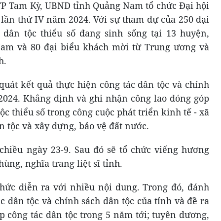
i TP Tam Kỳ, UBND tỉnh Quảng Nam tổ chức Đại hội
ố lần thứ IV năm 2024. Với sự tham dự của 250 đại
 dân tộc thiểu số đang sinh sống tại 13 huyện,
am và 80 đại biểu khách mời từ Trung ương và
h.
quát kết quả thực hiện công tác dân tộc và chính
-2024. Khẳng định và ghi nhận công lao đóng góp
ộc thiểu số trong công cuộc phát triển kinh tế - xã
n tộc và xây dựng, bảo vệ đất nước.
g chiều ngày 23-9. Sau đó sẽ tổ chức viếng hương
ng, nghĩa trang liệt sĩ tỉnh.
thức diễn ra với nhiều nội dung. Trong đó, đánh
c dân tộc và chính sách dân tộc của tỉnh và đề ra
p công tác dân tộc trong 5 năm tới; tuyên dương,