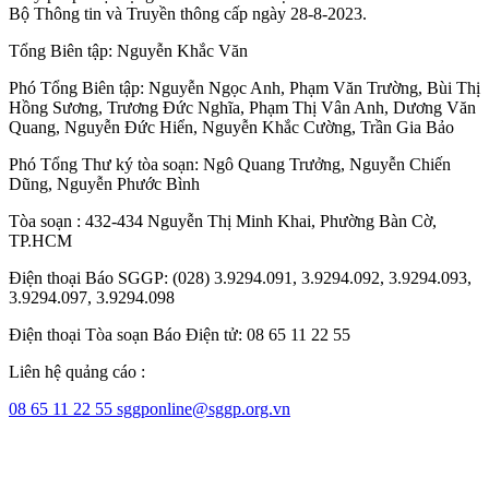
Bộ Thông tin và Truyền thông cấp ngày 28-8-2023.
Tổng Biên tập:
Nguyễn Khắc Văn
Phó Tổng Biên tập:
Nguyễn Ngọc Anh
,
Phạm Văn Trường
,
Bùi Thị
Hồng Sương
,
Trương Đức Nghĩa
,
Phạm Thị Vân Anh
,
Dương Văn
Quang
,
Nguyễn Đức Hiển
,
Nguyễn Khắc Cường
,
Trần Gia Bảo
Phó Tổng Thư ký tòa soạn:
Ngô Quang Trưởng
,
Nguyễn Chiến
Dũng
,
Nguyễn Phước Bình
Tòa soạn : 432-434 Nguyễn Thị Minh Khai, Phường Bàn Cờ,
TP.HCM
Điện thoại Báo SGGP: (028) 3.9294.091, 3.9294.092, 3.9294.093,
3.9294.097, 3.9294.098
Điện thoại Tòa soạn Báo Điện tử: 08 65 11 22 55
Liên hệ quảng cáo :
08 65 11 22 55
sggponline@sggp.org.vn