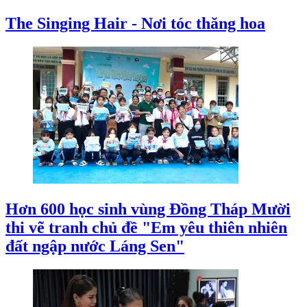
The Singing Hair - Nơi tóc thăng hoa
Hơn 600 học sinh vùng Đồng Tháp Mười
thi vẽ tranh chủ đề "Em yêu thiên nhiên
đất ngập nước Láng Sen"