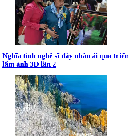
Nghĩa tình nghệ sĩ đầy nhân ái qua triển
lãm ảnh 3D lần 2