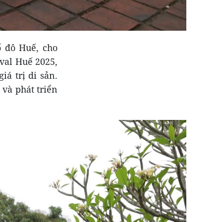
ố đô Huế, cho
ival Huế 2025,
á trị di sản.
 và phát triển