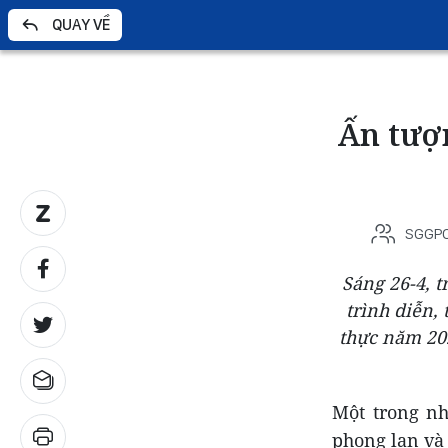
QUAY VỀ
Ấn tượn
SGGP
Sáng 26-4, t
trình diễn,
thực năm 202
Một trong nh
phong lan và