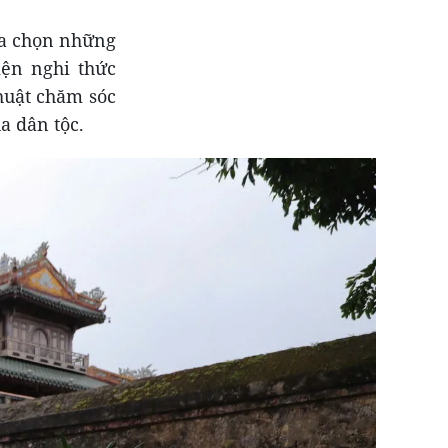
ựa chọn những
iện nghi thức
huật chăm sóc
a dân tộc.