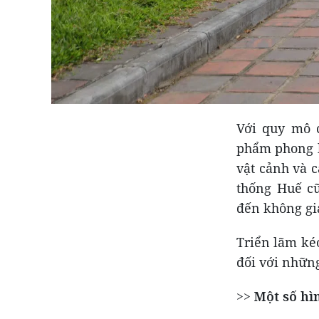
Với quy mô 
phẩm phong la
vật cảnh và c
thống Huế c
đến không gi
Triển lãm ké
đối với những
>>
Một số hìn