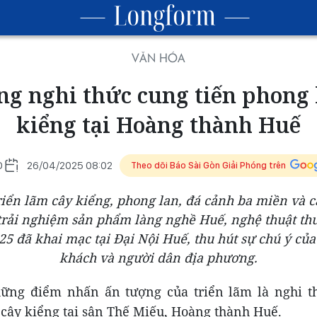
VĂN HÓA
g nghi thức cung tiến phong 
kiểng tại Hoàng thành Huế
O
26/04/2025 08:02
Theo dõi Báo Sài Gòn Giải Phóng trên
riển lãm cây kiểng, phong lan, đá cảnh ba miền và 
 trải nghiệm sản phẩm làng nghề Huế, nghệ thuật th
5 đã khai mạc tại Đại Nội Huế, thu hút sự chú ý củ
khách và người dân địa phương.
ững điểm nhấn ấn tượng của triển lãm là nghi t
 cây kiểng tại sân Thế Miếu, Hoàng thành Huế.