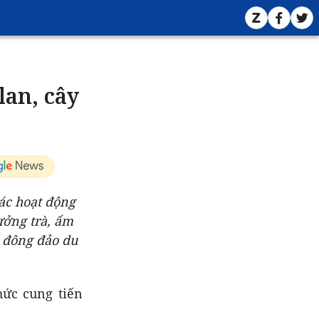
lan, cây
các hoạt động
ưởng trà, ẩm
a đông đảo du
hức cung tiến