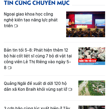
TIN CÙNG CHUYÊN MỤC
Ngoại giao khoa học công
nghệ kiến tạo năng lực phát
triển
Bản tin tối 5-8: Phát hiện thêm 12
bộ hài cốt liệt sĩ cùng 7 bộ di vật tại
công viên Lê Thị Riêng vào ngày 5-
8
Quảng Ngãi đề xuất di dời 120 hộ
dân xã Kon Braih khỏi vùng sạt lở
3 cơn bão cùng lúc xuất hiện ở Tây