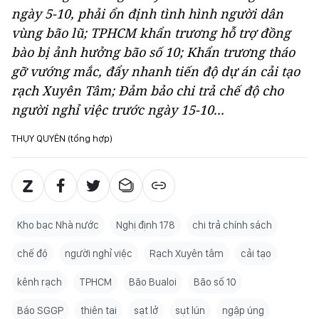
ngày 5-10, phải ổn định tình hình người dân
vùng bão lũ; TPHCM khẩn trương hỗ trợ đồng
bào bị ảnh hưởng bão số 10; Khẩn trương tháo
gỡ vướng mắc, đẩy nhanh tiến độ dự án cải tạo
rạch Xuyên Tâm; Đảm bảo chi trả chế độ cho
người nghỉ việc trước ngày 15-10...
THỤY QUYÊN (tổng hợp)
Kho bạc Nhà nước
Nghị định 178
chi trả chính sách
chế độ
người nghỉ việc
Rạch Xuyên tâm
cải tạo
kênh rạch
TPHCM
Bão Bualoi
Bão số 10
Báo SGGP
thiên tai
sạt lở
sụt lún
ngập úng