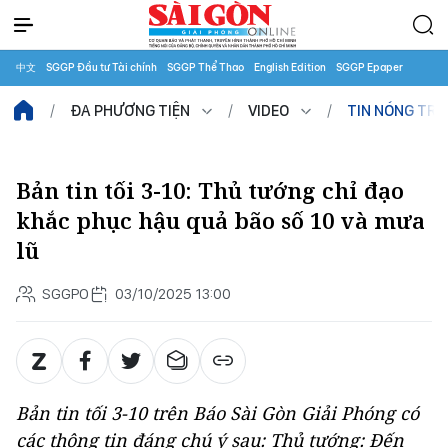
中文
SGGP Đầu tư Tài chính
SGGP Thể Thao
English Edition
SGGP Epaper
ĐA PHƯƠNG TIỆN
VIDEO
TIN NÓNG TR
Bản tin tối 3-10: Thủ tướng chỉ đạo
khắc phục hậu quả bão số 10 và mưa
lũ
SGGPO
03/10/2025 13:00
Bản tin tối 3-10 trên Báo Sài Gòn Giải Phóng có
các thông tin đáng chú ý sau: Thủ tướng: Đến