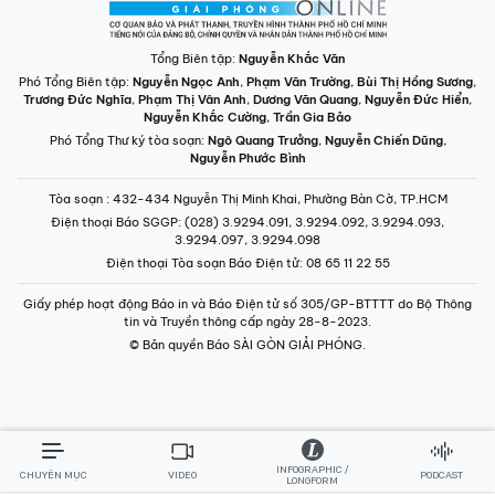
Tổng Biên tập:
Nguyễn Khắc Văn
Phó Tổng Biên tập:
Nguyễn Ngọc Anh
,
Phạm Văn Trường
,
Bùi Thị Hồng Sương
,
Trương Đức Nghĩa
,
Phạm Thị Vân Anh
,
Dương Văn Quang
,
Nguyễn Đức Hiển
,
Nguyễn Khắc Cường
,
Trần Gia Bảo
Phó Tổng Thư ký tòa soạn:
Ngô Quang Trưởng
,
Nguyễn Chiến Dũng
,
Nguyễn Phước Bình
Tòa soạn
: 432-434 Nguyễn Thị Minh Khai, Phường Bàn Cờ, TP.HCM
Điện thoại Báo SGGP
: (028) 3.9294.091, 3.9294.092, 3.9294.093,
3.9294.097, 3.9294.098
Điện thoại Tòa soạn Báo Điện tử
: 08 65 11 22 55
Giấy phép hoạt động Báo in và Báo Điện tử số 305/GP-BTTTT do Bộ Thông
tin và Truyền thông cấp ngày 28-8-2023.
© Bản quyền Báo SÀI GÒN GIẢI PHÓNG.
INFOGRAPHIC /
CHUYÊN MỤC
VIDEO
PODCAST
LONGFORM