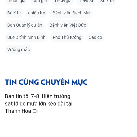
thuốc giả
sữa giả
TPCN giả
TPHCM
Sở Y tế
Bộ Y tế
chiêu trò
Bệnh viện Bạch Mai
Ban Quản lý dự án
Bệnh viện Việt Đức
UBND tỉnh Ninh Bình
Phó Thủ tướng
Cao độ
Vướng mắc
TIN CÙNG CHUYÊN MỤC
Bản tin tối 7-8: Hiện trường
sạt lở do mưa lớn kéo dài tại
Thanh Hóa