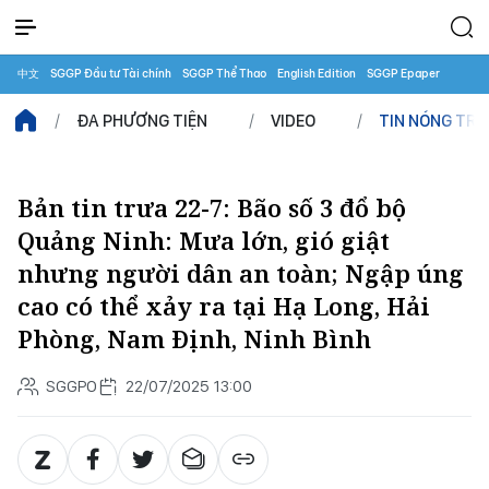
中文
SGGP Đầu tư Tài chính
SGGP Thể Thao
English Edition
SGGP Epaper
ĐA PHƯƠNG TIỆN
VIDEO
TIN NÓNG TR
Bản tin trưa 22-7: Bão số 3 đổ bộ
Quảng Ninh: Mưa lớn, gió giật
nhưng người dân an toàn; Ngập úng
cao có thể xảy ra tại Hạ Long, Hải
Phòng, Nam Định, Ninh Bình
SGGPO
22/07/2025 13:00