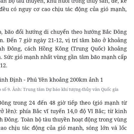
àn bộ tàu thuyền, khu nuôi trồng thủy sản, đê, kè
đều có nguy cơ cao chịu tác động của gió mạnh,
eo, bão đổi hướng di chuyển theo hướng Bắc Đông
m. Đến 7 giờ ngày 21-12, vị trí tâm bão ở khoảng
inh Đông, cách Hồng Kông (Trung Quốc) khoảng
 Sức gió mạnh nhất vùng gần tâm bão mạnh cấp
12.
o số 9. Ảnh: Trung tâm Dự báo khí tượng-thủy văn Quốc gia
ông trong 24 đến 48 giờ tiếp theo (gió mạnh từ
trở lên): phía Bắc vĩ tuyến 14,0 độ Vĩ Bắc; từ kinh
nh Đông. Toàn bộ tàu thuyền hoạt động trong vùng
ao chịu tác động của gió mạnh, sóng lớn và lốc