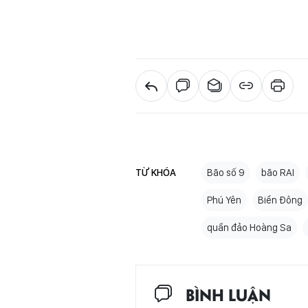
TỪ KHÓA
Bão số 9
bão RAI
Phú Yên
Biển Đông
quần đảo Hoàng Sa
BÌNH LUẬN