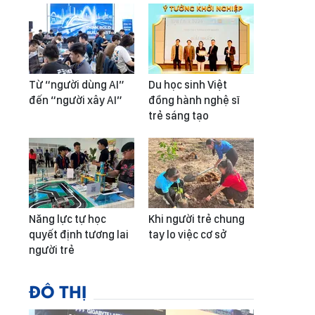
Từ “người dùng AI”
Du học sinh Việt
đến “người xây AI”
đồng hành nghệ sĩ
trẻ sáng tạo
Năng lực tự học
Khi người trẻ chung
quyết định tương lai
tay lo việc cơ sở
người trẻ
ĐÔ THỊ