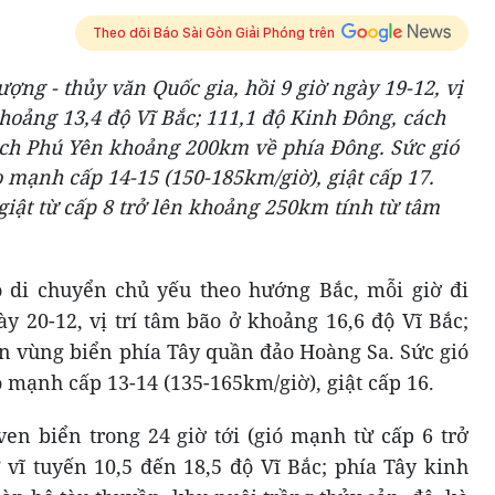
Theo dõi Báo Sài Gòn Giải Phóng trên
ợng - thủy văn Quốc gia, hồi 9 giờ ngày 19-12, vị
khoảng 13,4 độ Vĩ Bắc; 111,1 độ Kinh Đông, cách
ch Phú Yên khoảng 200km về phía Đông. Sức gió
mạnh cấp 14-15 (150-185km/giờ), giật cấp 17.
giật từ cấp 8 trở lên khoảng 250km tính từ tâm
o di chuyển chủ yếu theo hướng Bắc, mỗi giờ đi
y 20-12, vị trí tâm bão ở khoảng 16,6 độ Vĩ Bắc;
ên vùng biển phía Tây quần đảo Hoàng Sa. Sức gió
mạnh cấp 13-14 (135-165km/giờ), giật cấp 16.
en biển trong 24 giờ tới (gió mạnh từ cấp 6 trở
từ vĩ tuyến 10,5 đến 18,5 độ Vĩ Bắc; phía Tây kinh