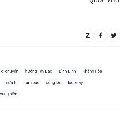
QUỐC VIỆT
di chuyển
hướng Tây Bắc
Bình Định
Khánh Hòa
mưa to
tâm bão
sóng lớn
lốc xoáy
vùng biển