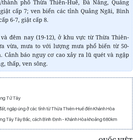
nh/thành phố Thừa Thiên-Huế, Đà Nẵng, Quảng
giật cấp 7; ven biển các tỉnh Quảng Ngãi, Bình
ấp 6-7, giật cấp 8.
và đêm nay (19-12), ở khu vực từ Thừa Thiên-
a vừa, mưa to với lượng mưa phổ biến từ 50-
 Cảnh báo nguy cơ cao xảy ra lũ quét và ngập
g, thấp, ven sông.
ong Tử Tây
ở đất, ngập úng ở các tỉnh từ Thừa Thiên-Huế đến Khánh Hòa
ớng Tây Tây Bắc, cách Bình Định - Khánh Hòa khoảng 680km