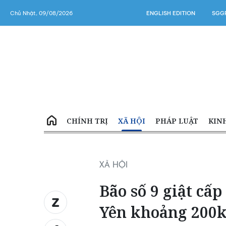
Chủ Nhật, 09/08/2026
ENGLISH EDITION
SGGP
CHÍNH TRỊ
XÃ HỘI
PHÁP LUẬT
KIN
XÃ HỘI
Bão số 9 giật cấp
Yên khoảng 200