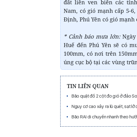
đất liền ven biển các tỉ
Nam, có gió mạnh cấp 5-6, 
Định, Phú Yên có gió mạnh c
* Cảnh báo mưa lớn:
Ngày 
Huế đến Phú Yên sẽ có mư
100mm, có nơi trên 150mm.
úng cục bộ tại các vùng trũn
TIN LIÊN QUAN
Bão quật đổ 2 cột đo gió ở đảo S
Nguy cơ cao xảy ra lũ quét, sạt l
Bão RAI di chuyển nhanh theo hư