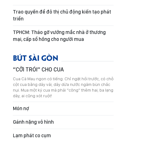
Trao quyền để đô thị chủ động kiến tạo phát
triển
TPHCM: Tháo gỡ vướng mắc nhà ở thương
mại, cấp sổ hồng cho người mua
BÚT SÀI GÒN
“CỞI TRÓI” CHO CUA
Cua Cà Mau ngon có tiếng. Chỉ ngặt hồi trước, có chỗ
cột cua bằng dây vải, dây dừa nước ngâm bùn chắc
nụi. Mua một ký cua mà phải “cõng” thêm hai, ba lạng
dây, ai cũng xót ruột!
Món nợ
Gánh nặng vô hình
Lạm phát co cụm