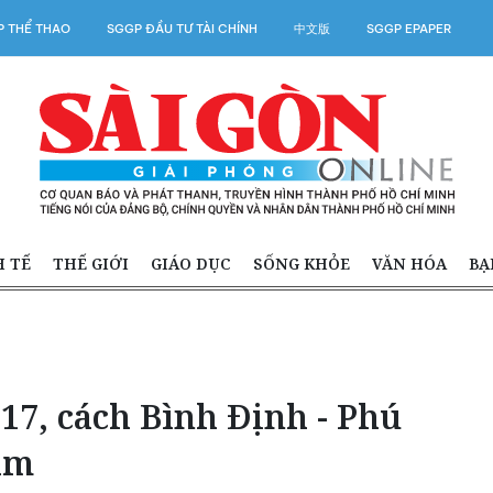
 THỂ THAO
SGGP ĐẦU TƯ TÀI CHÍNH
中文版
SGGP EPAPER
H TẾ
THẾ GIỚI
GIÁO DỤC
SỐNG KHỎE
VĂN HÓA
BẠ
 17, cách Bình Định - Phú
km