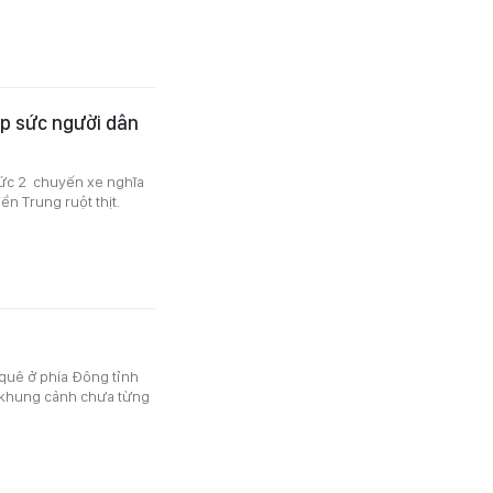
ếp sức người dân
hức 2 chuyến xe nghĩa
n Trung ruột thịt.
quê ở phía Đông tỉnh
ột khung cảnh chưa từng