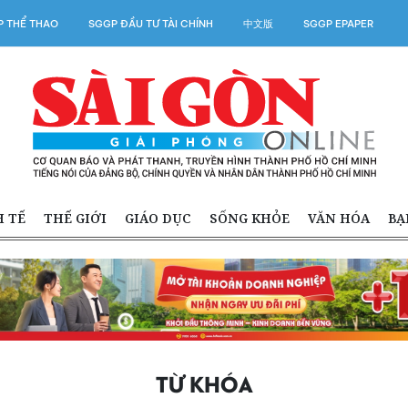
 THỂ THAO
SGGP ĐẦU TƯ TÀI CHÍNH
中文版
SGGP EPAPER
H TẾ
THẾ GIỚI
GIÁO DỤC
SỐNG KHỎE
VĂN HÓA
BẠ
TỪ KHÓA