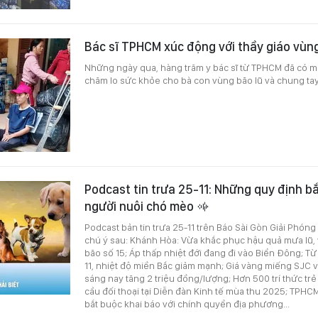
Bác sĩ TPHCM xúc động với thầy giáo vùng
Những ngày qua, hàng trăm y bác sĩ từ TPHCM đã có mặt
chăm lo sức khỏe cho bà con vùng bão lũ và chung tay 
Podcast tin trưa 25-11: Những quy định bắ
người nuôi chó mèo
Podcast bản tin trưa 25-11 trên Báo Sài Gòn Giải Phóng
chú ý sau: Khánh Hòa: Vừa khắc phục hậu quả mưa lũ
bão số 15; Áp thấp nhiệt đới đang đi vào Biển Đông; 
11, nhiệt độ miền Bắc giảm mạnh; Giá vàng miếng SJC
sáng nay tăng 2 triệu đồng/lượng; Hơn 500 trí thức trẻ
cầu đối thoại tại Diễn đàn Kinh tế mùa thu 2025; TPHC
bắt buộc khai báo với chính quyền địa phương...