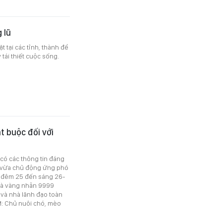
 lũ
 tại các tỉnh, thành để
tái thiết cuộc sống.
t buộc đối với
 có các thông tin đáng
, vừa chủ động ứng phó
Từ đêm 25 đến sáng 26-
 và vàng nhẫn 9999
 và nhà lãnh đạo toàn
M: Chủ nuôi chó, mèo