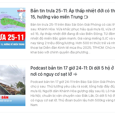
Bản tin trưa 25-11: Áp thấp nhiệt đới có 
15, hướng vào miền Trung
Bản tin trưa 25-11 trên Báo Sài Gòn Giải Phóng có các 
sau: Khánh Hòa: Vừa khắc phục hậu quả mưa lũ, vừa 
số 15; Áp thấp nhiệt đới đang đi vào Biển Đông; Từ đê
nhiệt độ miền Bắc giảm mạnh; Giá vàng miếng SJC và
nay tăng 2 triệu đồng/lượng; Hơn 500 trí thức trẻ và n
thoại tại Diễn đàn Kinh tế mùa thu 2025; TPHCM: Chủ 
khai báo với chính quyền địa phương...
Podcast bản tin 17 giờ 24-11: Di dời 5 hộ 
nơi có nguy cơ sạt lở
Podcast bản tin 17 giờ 24-11 trên Báo Sài Gòn Giải Phó
chú ý sau: Thủ tướng yêu cầu rà soát, tổng hợp đầy đủ,
mưa lũ; Người dân Khánh Hòa gượng dậy sau lũ; Lô hà
Hà Nội, chuẩn bị vận chuyển vào Đắk Lắk; Di dời 5 hộ 
có nguy cơ sạt lở; Thủ đoạn buôn lậu hơn 500kg vàng 
Nam.