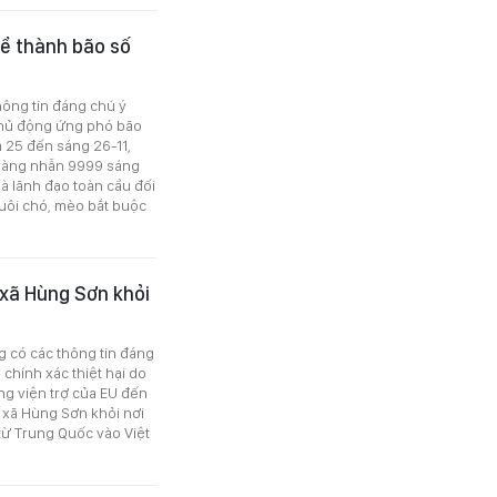
thể thành bão số
thông tin đáng chú ý
chủ động ứng phó bão
m 25 đến sáng 26-11,
 vàng nhẫn 9999 sáng
hà lãnh đạo toàn cầu đối
nuôi chó, mèo bắt buộc
ở xã Hùng Sơn khỏi
ng có các thông tin đáng
 chính xác thiệt hại do
ng viện trợ của EU đến
ở xã Hùng Sơn khỏi nơi
từ Trung Quốc vào Việt