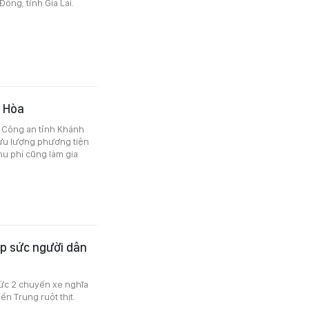
ông, tỉnh Gia Lai.
h Hòa
 Công an tỉnh Khánh
lưu lượng phương tiện
hu phí cũng làm gia
ếp sức người dân
hức 2 chuyến xe nghĩa
n Trung ruột thịt.