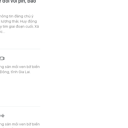
 đối với pin, bao
thông tin đáng chú ý
 lượng thải; Huy động
y tim giai đoạn cuối; Xã
...
ang săn mồi ven bờ biển
ông, tỉnh Gia Lai.
ang săn mồi ven bờ biển