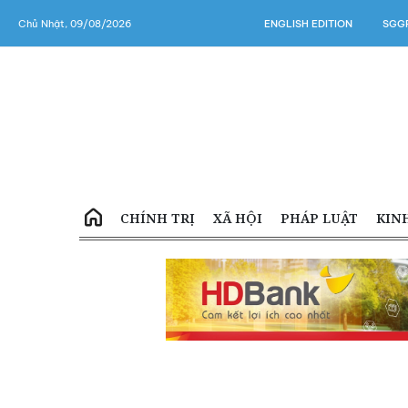
Chủ Nhật, 09/08/2026
ENGLISH EDITION
SGGP
CHÍNH TRỊ
XÃ HỘI
PHÁP LUẬT
KIN