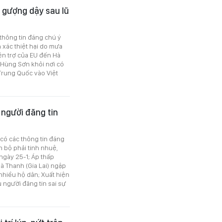
a gượng dậy sau lũ
 thông tin đáng chú ý
 xác thiệt hại do mưa
ện trợ của EU đến Hà
ã Hùng Sơn khỏi nơi có
Trung Quốc vào Việt
 người đăng tin
 có các thông tin đáng
 bộ phải tinh nhuệ,
ngày 25-1; Áp thấp
Hà Thanh (Gia Lai) ngập
 nhiều hộ dân; Xuất hiện
u người đăng tin sai sự