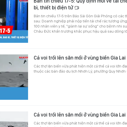
Bản tin chiều 17-5: Quy định mới về tái chế
bì, thiết bị điện tử
Bản tin chiều 17-5 trên Báo Sài Gòn Giải Phóng có các 
sau: Doanh nghiệp phải nộp tiền tái chế rác tương ứng
100 nhân viên y tế, "giành lại sự sống" cho bệnh nhi su
Châu Đức khẩn trương khắc phục hậu quả sau dông lốc
Cá voi trồi lên săn mồi ở vùng biển Gia Lai
Các thợ lặn biển vừa phát hiện một cá thể cá voi lớn đ
thuộc các bán đảo du lịch Nhơn Lý, phường Quy Nhơn Đ
Cá voi trồi lên săn mồi ở vùng biển Gia Lai
Các thợ lặn biển vừa phát hiện một cá thể cá voi lớn đ