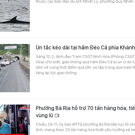
thuộc các bán đảo du lịch Nhơn Lý, phường Quy Nhơn Đ
Ùn tắc kéo dài tại hầm Đèo Cả phía Khán
Sáng 12-2, lãnh đạo Trạm CSGT Ninh Hòa (Phòng CSGT
Hòa) cho biết, giao thông qua hầm Đèo Cả bị ùn ứ do 
dồn về cùng thời điểm quá lớn; xe tập trung qua trạm t
tăng áp lực giao thông.
Phường Bà Rịa hỗ trợ 70 tấn hàng hóa, ti
vùng lũ
Chiều 29-11, Ủy ban MTTQ phường Bà Rịa tiếp tục tổ c
tình, mang theo 20 tấn hàng hóa thiết yếu hướng về miề