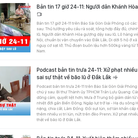
Bản tin 17 giờ 24-11: Người dân Khánh Hò
Bản tin 17 giờ 24-11 trên Báo Sài Gòn Giải Phóng có các
sau: Thủ tướng yêu cầu rà soát, tổng hợp đầy đủ, chính
lũ; Người dân Khánh Hòa gượng dậy sau lũ; Lô hàng vi
Nội, chuẩn bị vận chuyển vào Đắk Lắk; Di dời 5 hộ ở x
nguy cơ sạt lở; Thủ đoạn buôn lậu hơn 500kg vàng từ 
Nam.
Podcast bản tin trưa 24-11: Xử phạt nhiều
sai sự thật về bão lũ ở Đắk Lắk
Podcast bản tin trưa 24-11 trên Báo Sài Gòn Giải Phóng
chú ý sau: Bí thư Thành ủy TPHCM Trần Lưu Quang: Cán
dũng cảm, quyết liệt hơn; Mưa ở Trung bộ giảm dần từ 
nhiệt đới gần Biển Đông; Ngập lụt trở lại - Hạ du sông 
nặng, chia cắt; Lâm Đồng: Đồi sụt lún, sơ tán khẩn cấp
thêm nhiều vị trí lún, nứt trên đèo Prenn; Xử phạt nhiề
thật về bão lũ ở Đắk Lắk.