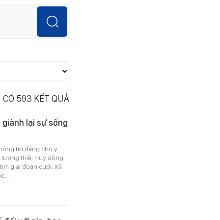
CÓ
593
KẾT QUẢ
 giành lại sự sống
thông tin đáng chú ý
 lượng thải; Huy động
tim giai đoạn cuối; Xã
...