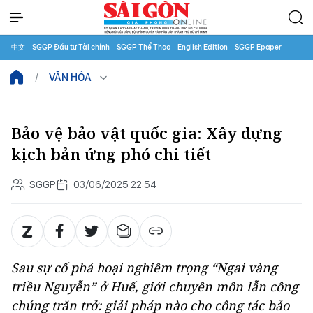
中文
SGGP Đầu tư Tài chính
SGGP Thể Thao
English Edition
SGGP Epaper
VĂN HÓA
Bảo vệ bảo vật quốc gia: Xây dựng
kịch bản ứng phó chi tiết
SGGP
03/06/2025 22:54
Sau sự cố phá hoại nghiêm trọng “Ngai vàng
triều Nguyễn” ở Huế, giới chuyên môn lẫn công
chúng trăn trở: giải pháp nào cho công tác bảo