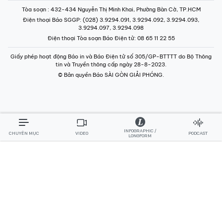
Tòa soạn
: 432-434 Nguyễn Thị Minh Khai, Phường Bàn Cờ, TP.HCM
Điện thoại Báo SGGP
: (028) 3.9294.091, 3.9294.092, 3.9294.093,
3.9294.097, 3.9294.098
Điện thoại Tòa soạn Báo Điện tử
: 08 65 11 22 55
Giấy phép hoạt động Báo in và Báo Điện tử số 305/GP-BTTTT do Bộ Thông
tin và Truyền thông cấp ngày 28-8-2023.
© Bản quyền Báo SÀI GÒN GIẢI PHÓNG.
INFOGRAPHIC /
CHUYÊN MỤC
VIDEO
PODCAST
LONGFORM