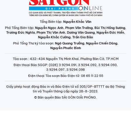
Tổng Biên tập:
Nguyễn Khắc Văn
Phó Tổng Biên tập:
Nguyễn Ngọc Anh
,
Phạm Văn Trường
,
Bùi Thị Hồng Sương
,
Trương Đức Nghĩa
,
Phạm Thị Vân Anh
,
Dương Văn Quang
,
Nguyễn Đức Hiển
,
Nguyễn Khắc Cường
,
Trần Gia Bảo
Phó Tổng Thư ký tòa soạn:
Ngô Quang Trưởng
,
Nguyễn Chiến Dũng
,
Nguyễn Phước Bình
Tòa soạn
: 432-434 Nguyễn Thị Minh Khai, Phường Bàn Cờ, TP.HCM
Điện thoại Báo SGGP
: (028) 3.9294.091, 3.9294.092, 3.9294.093,
3.9294.097, 3.9294.098
Điện thoại Tòa soạn Báo Điện tử
: 08 65 11 22 55
Giấy phép hoạt động Báo in và Báo Điện tử số 305/GP-BTTTT do Bộ Thông
tin và Truyền thông cấp ngày 28-8-2023.
© Bản quyền Báo SÀI GÒN GIẢI PHÓNG.
INFOGRAPHIC /