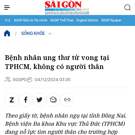
中文
SGGP Đầu tư Tài chính
SGGP Thể Thao
English Edition
SGGP Epaper
SỐNG KHỎE
Bệnh nhân ung thư tử vong tại
TPHCM, không có người thân
SGGPO
04/12/2024 03:35
Theo giấy tờ, bệnh nhân ngụ tại tỉnh Đồng Nai.
Bệnh viện Đa khoa Khu vực Thủ Đức (TPHCM)
đang nỗ lực tìm người thân cho trường hợp