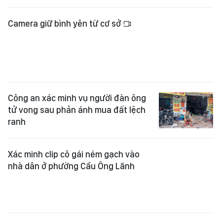
Camera giữ bình yên từ cơ sở
Công an xác minh vụ người đàn ông
tử vong sau phản ánh mua đất lệch
ranh
Xác minh clip cô gái ném gạch vào
nhà dân ở phường Cầu Ông Lãnh
Bộ Y tế đề nghị xử lý nghiêm vụ
phòng khám ở Nghệ An "vẽ bệnh"