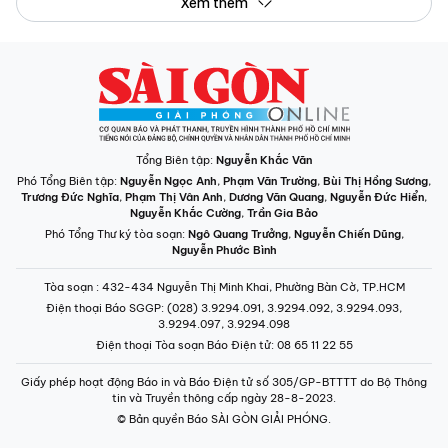
Phó Tổng Biên tập:
Nguyễn Ngọc Anh
,
Phạm Văn Trường
,
Bùi Thị Hồng Sương
,
Trương Đức Nghĩa
,
Phạm Thị Vân Anh
,
Dương Văn Quang
,
Nguyễn Đức Hiển
,
Nguyễn Khắc Cường
,
Trần Gia Bảo
Phó Tổng Thư ký tòa soạn:
Ngô Quang Trưởng
,
Nguyễn Chiến Dũng
,
Nguyễn Phước Bình
Tòa soạn
: 432-434 Nguyễn Thị Minh Khai, Phường Bàn Cờ, TP.HCM
Điện thoại Báo SGGP
: (028) 3.9294.091, 3.9294.092, 3.9294.093,
3.9294.097, 3.9294.098
Điện thoại Tòa soạn Báo Điện tử
: 08 65 11 22 55
Giấy phép hoạt động Báo in và Báo Điện tử số 305/GP-BTTTT do Bộ Thông
tin và Truyền thông cấp ngày 28-8-2023.
© Bản quyền Báo SÀI GÒN GIẢI PHÓNG.
INFOGRAPHIC /
CHUYÊN MỤC
VIDEO
PODCAST
LONGFORM