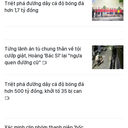
Triệt phá đường dây cá độ bóng đá
hơn 1,7 tỷ đồng
Từng lãnh án tù chung thân về tội
cướp giật, Hoàng 'Bác Sĩ' lại "ngựa
quen đường cũ"
Triệt phá đường dây cá độ bóng đá
hơn 500 tỷ đồng, khởi tố 35 bị can
Xác minh clip nhóm thanh niên 'bốc
đầu' xe ở phố đi bộ Nguyễn Huệ