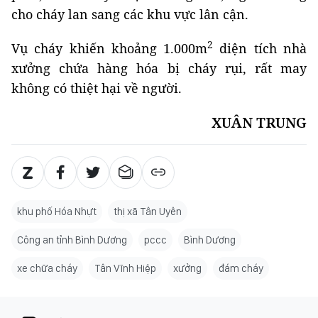
cho cháy lan sang các khu vực lân cận.
2
Vụ cháy khiến khoảng 1.000m
diện tích nhà
xưởng chứa hàng hóa bị cháy rụi, rất may
không có thiệt hại về người.
XUÂN TRUNG
khu phố Hóa Nhựt
thị xã Tân Uyên
Công an tỉnh Bình Dương
pccc
Bình Dương
xe chữa cháy
Tân Vĩnh Hiệp
xưởng
đám cháy