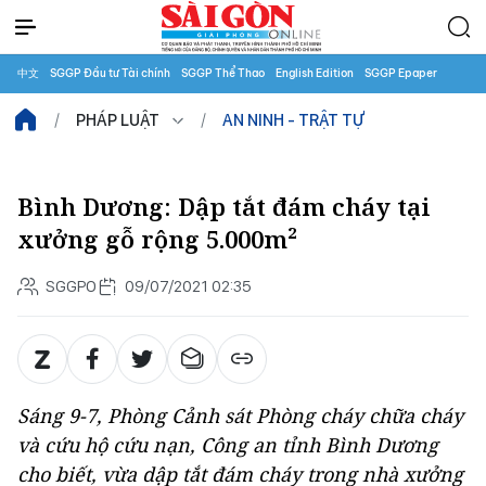
中文
SGGP Đầu tư Tài chính
SGGP Thể Thao
English Edition
SGGP Epaper
PHÁP LUẬT
AN NINH - TRẬT TỰ
Bình Dương: Dập tắt đám cháy tại
xưởng gỗ rộng 5.000m²
SGGPO
09/07/2021 02:35
Sáng 9-7, Phòng Cảnh sát Phòng cháy chữa cháy
và cứu hộ cứu nạn, Công an tỉnh Bình Dương
cho biết, vừa dập tắt đám cháy trong nhà xưởng